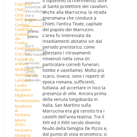
Il toponimo fa riferimento, oltre
strutture
Castilenti
al Santo protettore dei cavalieri,
turistiche
Chieti
d'eccellenza
anche alla Marrucina, la strada
Città
che ti
preromana che conduce a
Sant'Angelo
proponiamo.
Chieti, l'antica Teate, capitale
Civitella
Casanova
del popolo dei Marrucini.
primo
Civitella
L'area fu interessata da
piano
del
insediamenti abitativi sin dal
Tronto
Qui ti
periodo preistorico, come
Controguerra
proporremo
attestano i ritrovamenti
Crecchio
informazioni
rinvenuti nella zona (in
e
Francavilla
curiosità
al Mare
particolare corredi funerari,
riguardanti
Giulianova
tombe e vasellame). Molto più
l'area
Guardiagrele
che stai
scarsi, invece, sono i reperti di
Lanciano
visitando.
epoca romana, sufficienti,
Loreto
tuttavia, ad accertare in loco la
Aprutino
presenza di ville. Ancora prima
Miglianico
della venuta longobarda in
Montesilvano
Italia, San Martino sulla
Montorio
al
Marrucina era già censito tra i
Vomano
castelli dell'area teatina. Tra il
Morro
XVII ed il XVIII secolo diventa
d'Oro
feudo della famiglia De Pizzis e,
Nocciano
dal punto di vista economico, si
Orsogna