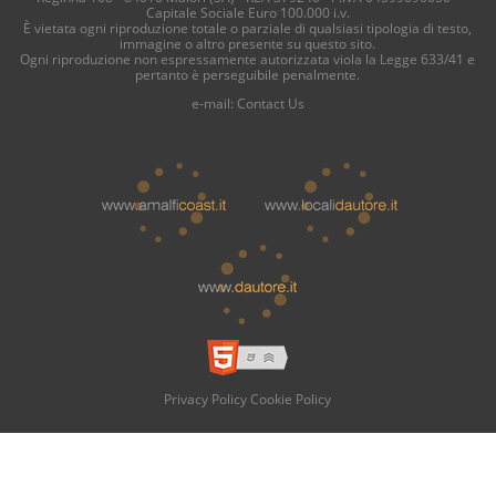
Capitale Sociale Euro 100.000 i.v.
È vietata ogni riproduzione totale o parziale di qualsiasi tipologia di testo,
immagine o altro presente su questo sito.
Ogni riproduzione non espressamente autorizzata viola la Legge 633/41 e
pertanto è perseguibile penalmente.
e-mail:
Contact Us
Privacy Policy
Cookie Policy