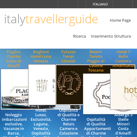
Scegli
ITALIANO
la
lingua
italy
travellerguide
ITALIANO
Home Page
ENGLISH
Ricerca
Inserimento Struttura
Plaghia
Baglioni
Palazzo
Resort
Hotel 7
Charter
Hotel Luna
Tempi
Tenuta
Bello
Costa di
Venezia
Chianti
Poggio al
Costiera
Amalfi
Casone
Amalfitana
Toscana
Hotel,
Ospitalità
Noleggio
Lusso,
di Qualità e
Albergo 3
imbarcazioni
Esclusività,
Charme
Ospitalità
Stelle
esclusive,
Laguna,
Relais
di Qualità
Minori
Vacanze in
Venezia,
Camere e
Appartamenti
Costa
Barca,
Ospitalità
Colazione
di Charme
d'Amalfi