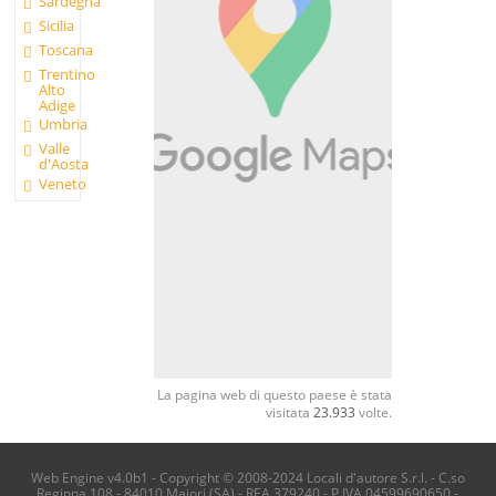
Sardegna
Sicilia
Toscana
Trentino
Alto
Adige
Umbria
Valle
d'Aosta
Veneto
La pagina web di questo paese è stata
visitata
23.933
volte.
Web Engine v4.0b1 - Copyright © 2008-2024 Locali d'autore S.r.l. - C.so
Reginna 108 - 84010 Maiori (SA) - REA 379240 - P.IVA 04599690650 -