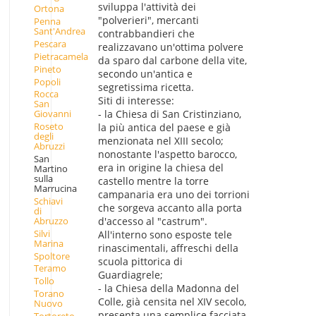
sviluppa l'attività dei
Ortona
"polverieri", mercanti
Penna
Sant'Andrea
contrabbandieri che
Pescara
realizzavano un'ottima polvere
Pietracamela
da sparo dal carbone della vite,
Pineto
secondo un'antica e
Popoli
segretissima ricetta.
Rocca
Siti di interesse:
San
- la Chiesa di San Cristinziano,
Giovanni
Roseto
la più antica del paese e già
degli
menzionata nel XIII secolo;
Abruzzi
nonostante l'aspetto barocco,
San
era in origine la chiesa del
Martino
sulla
castello mentre la torre
Marrucina
campanaria era uno dei torrioni
Schiavi
che sorgeva accanto alla porta
di
Abruzzo
d'accesso al "castrum".
Silvi
All'interno sono esposte tele
Marina
rinascimentali, affreschi della
Spoltore
scuola pittorica di
Teramo
Guardiagrele;
Tollo
- la Chiesa della Madonna del
Torano
Colle, già censita nel XIV secolo,
Nuovo
presenta una semplice facciata
Tortoreto