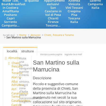
Water Taxi,
di qualità
Appartamenti
Azienda
Salerno
Boat&Breakfast
esclusivi
Vinicola
Campania
in Costiera
San
Vini Toscani
Italia
Amalfitana
Casciano in
Crespina
Positano
Val di Pesa
Pisa
Capri
Chianti
Toscana
Sorrento
Firenze
Italia
Campania...
Toscana...
tu sei qui:
Home
Abruzzo
Chieti, Pescara e Teramo
San Martino sulla Marrucina
località
strutture
stampa questa pagina
segnala via e-mail
Abruzzo
Visita
San Martino sulla
una
Chieti,
località
Pescara
Marrucina
navigando
e
tramite
Teramo
il menù
Alanno
Descrizione
a
Alba
sinistra.
Piccolo e suggestivo comune
Adriatica
In ogni
della provincia di Chieti, San
zona
Atri
d'Italia
Martino sulla Marrucina ha
Caramanico
potrai
Terme
mantenuto nei secoli la sua
successivamente
Casalbordino
scegliere
collocazione sul sito originario.
Castelli
le