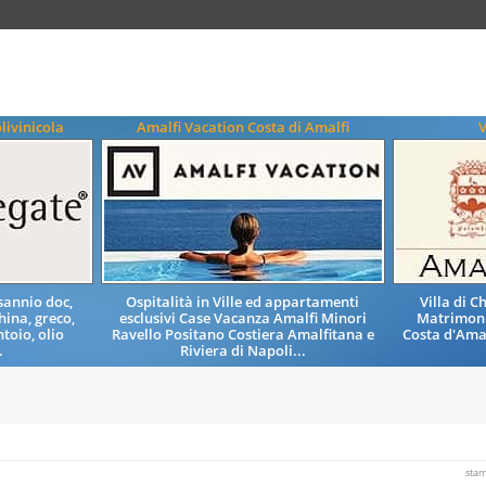
livinicola
Amalfi Vacation Costa di Amalfi
V
 sannio doc,
Ospitalità in Ville ed appartamenti
Villa di 
hina, greco,
esclusivi Case Vacanza Amalfi Minori
Matrimoni 
toio, olio
Ravello Positano Costiera Amalfitana e
Costa d'Amal
.
Riviera di Napoli...
sta