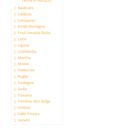
Terme in Abruzzo
Basilicata
Calabria
Campania
Emilia Romagna
Friuli Venezia Giulia
Lazio
Liguria
Lombardia
Marche
Molise
Piemonte
Puglia
Sardegna
Sicilia
Toscana
Trentino Alto Adige
Umbria
Valle d'Aosta
Veneto