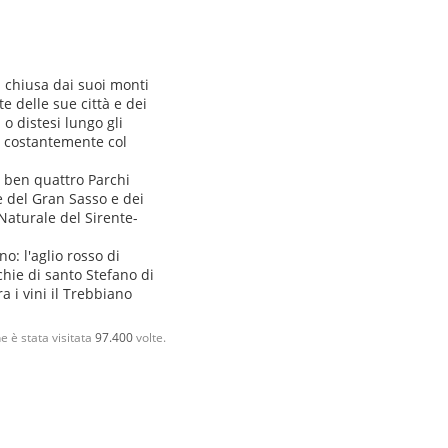
ù chiusa dai suoi monti
e delle sue città e dei
 o distesi lungo gli
o costantemente col
 ben quattro Parchi
e del Gran Sasso e dei
Naturale del Sirente-
o: l'aglio rosso di
chie di santo Stefano di
a i vini il Trebbiano
e è stata visitata
97.400
volte.