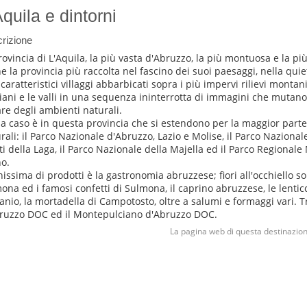
Aquila e dintorni
rizione
rovincia di L'Aquila, la più vasta d'Abruzzo, la più montuosa e la pi
e la provincia più raccolta nel fascino dei suoi paesaggi, nella quiet
caratteristici villaggi abbarbicati sopra i più impervi rilievi montani
piani e le valli in una sequenza ininterrotta di immagini che mutan
are degli ambienti naturali.
a caso è in questa provincia che si estendono per la maggior parte
rali: il Parco Nazionale d'Abruzzo, Lazio e Molise, il Parco Nazional
i della Laga, il Parco Nazionale della Majella ed il Parco Regionale 
no.
hissima di prodotti è la gastronomia abruzzese; fiori all'occhiello son
ona ed i famosi confetti di Sulmona, il caprino abruzzese, le lentic
anio, la mortadella di Campotosto, oltre a salumi e formaggi vari. Tr
ruzzo DOC ed il Montepulciano d'Abruzzo DOC.
La pagina web di questa destinazion