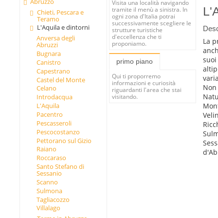
Abruzzo
Visita una località navigando
L'
tramite il menù a sinistra. In
Chieti, Pescara e
ogni zona d'Italia potrai
Teramo
successivamente scegliere le
L'Aquila e dintorni
Desc
strutture turistiche
d'eccellenza che ti
Anversa degli
La p
proponiamo.
Abruzzi
anch
Bugnara
suoi 
primo piano
Canistro
alti
Capestrano
Qui ti proporremo
vari
Castel del Monte
informazioni e curiosità
Non 
Celano
riguardanti l'area che stai
Natu
Introdacqua
visitando.
Mont
L'Aquila
Pacentro
Veli
Pescasseroli
Ricc
Pescocostanzo
Sulm
Pettorano sul Gizio
Sess
Raiano
d'Ab
Roccaraso
Santo Stefano di
Sessanio
Scanno
Sulmona
Tagliacozzo
Villalago