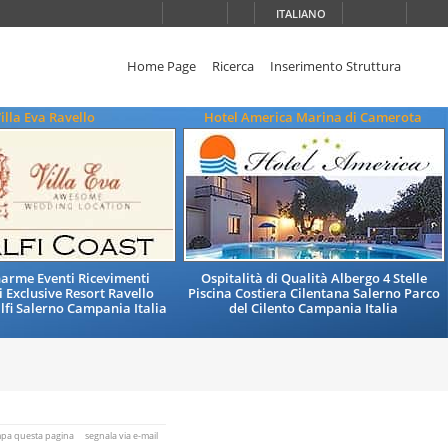
ITALIANO
Home Page
Ricerca
Inserimento Struttura
illa Eva Ravello
Hotel America Marina di Camerota
Charme Eventi Ricevimenti
Ospitalità di Qualità Albergo 4 Stelle
Exclusive Resort Ravello
Piscina Costiera Cilentana Salerno Parco
fi Salerno Campania Italia
del Cilento Campania Italia
mpa questa pagina
segnala via e-mail