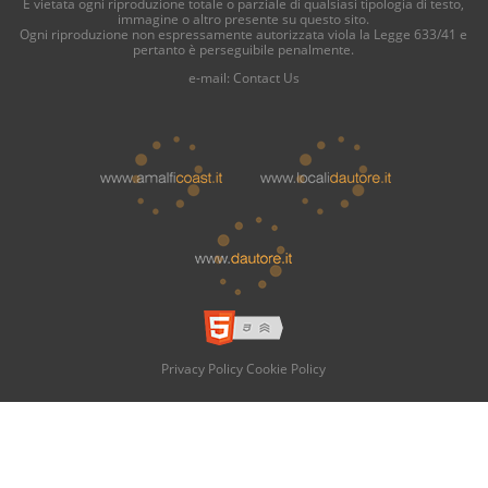
È vietata ogni riproduzione totale o parziale di qualsiasi tipologia di testo,
immagine o altro presente su questo sito.
Ogni riproduzione non espressamente autorizzata viola la Legge 633/41 e
pertanto è perseguibile penalmente.
e-mail:
Contact Us
Privacy Policy
Cookie Policy