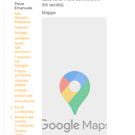
Pieve
XIX secolo).
Emanuele
Mappa
San
Donato
Milanese
Segrate
Senago
Seregno
Sesto
San
Giovanni
Trezzano
sul
Naviglio
Trezzo
sull'Adda
Usmate
Velate
Varedo
Vimercate
Vimodrone
Po di
Lombardia
Riviera del
Garda
Lombardo
Terme
della