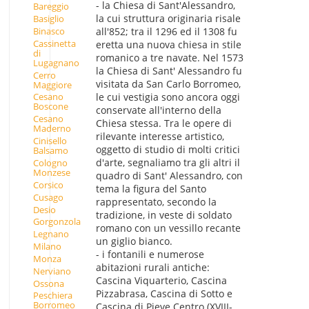
- la Chiesa di Sant'Alessandro,
Bareggio
la cui struttura originaria risale
Basiglio
Binasco
all'852; tra il 1296 ed il 1308 fu
Cassinetta
eretta una nuova chiesa in stile
di
romanico a tre navate. Nel 1573
Lugagnano
la Chiesa di Sant' Alessandro fu
Cerro
visitata da San Carlo Borromeo,
Maggiore
le cui vestigia sono ancora oggi
Cesano
Boscone
conservate all'interno della
Cesano
Chiesa stessa. Tra le opere di
Maderno
rilevante interesse artistico,
Cinisello
oggetto di studio di molti critici
Balsamo
d'arte, segnaliamo tra gli altri il
Cologno
Monzese
quadro di Sant' Alessandro, con
Corsico
tema la figura del Santo
Cusago
rappresentato, secondo la
Desio
tradizione, in veste di soldato
Gorgonzola
romano con un vessillo recante
Legnano
un giglio bianco.
Milano
- i fontanili e numerose
Monza
abitazioni rurali antiche:
Nerviano
Cascina Viquarterio, Cascina
Ossona
Pizzabrasa, Cascina di Sotto e
Peschiera
Borromeo
Cascina di Pieve Centro (XVIII-