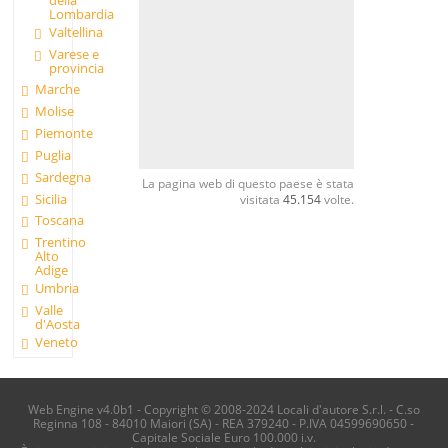
Lombardia
Valtellina
Varese e
provincia
Marche
Molise
Piemonte
Puglia
Sardegna
La pagina web di questo paese è stata
Sicilia
visitata
45.154
volte.
Toscana
Trentino
Alto
Adige
Umbria
Valle
d'Aosta
Veneto
Web Engine v4.0b1 - Copyright © 2008-2024 Locali d'autore S.r.l. - C.so
Reginna 108 - 84010 Maiori (SA) - REA 379240 - P.IVA 04599690650 -
Capitale Sociale Euro 100.000 i.v.