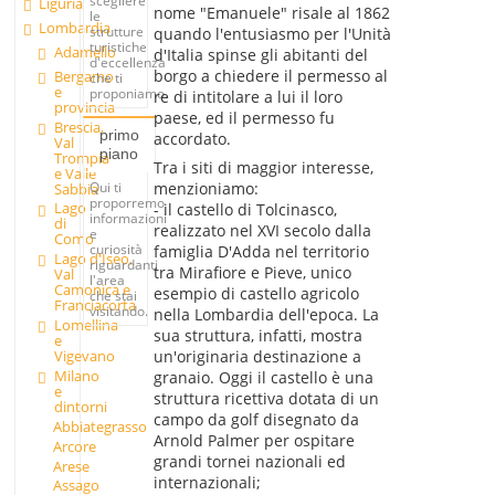
scegliere
Liguria
nome "Emanuele" risale al 1862
le
Lombardia
strutture
quando l'entusiasmo per l'Unità
turistiche
Adamello
d'Italia spinse gli abitanti del
d'eccellenza
borgo a chiedere il permesso al
Bergamo
che ti
e
proponiamo.
re di intitolare a lui il loro
provincia
paese, ed il permesso fu
Brescia,
primo
accordato.
Val
piano
Trompia
Tra i siti di maggior interesse,
e Valle
Qui ti
menzioniamo:
Sabbia
proporremo
Lago
- il castello di Tolcinasco,
informazioni
di
realizzato nel XVI secolo dalla
e
Como
curiosità
famiglia D'Adda nel territorio
Lago d'Iseo,
riguardanti
tra Mirafiore e Pieve, unico
Val
l'area
Camonica e
esempio di castello agricolo
che stai
Franciacorta
visitando.
nella Lombardia dell'epoca. La
Lomellina
sua struttura, infatti, mostra
e
un'originaria destinazione a
Vigevano
Milano
granaio. Oggi il castello è una
e
struttura ricettiva dotata di un
dintorni
campo da golf disegnato da
Abbiategrasso
Arnold Palmer per ospitare
Arcore
grandi tornei nazionali ed
Arese
internazionali;
Assago