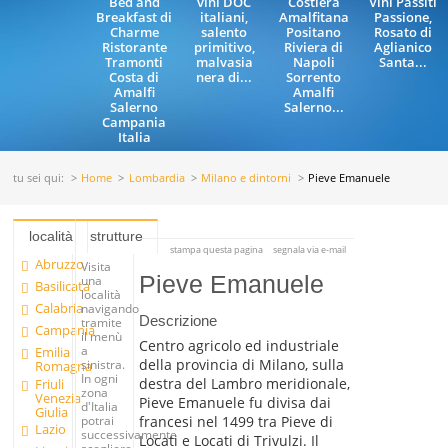
Bed and
vini DOC
Costiera
Vini Passiti
Breakfast di
italiani,
Amalfitana
Passione,
Charme
salento
Positano
Rosato di
Ristorante
primitivo,
Riviera di
Aglianico
Tramonti
malvasia
Napoli
Santa...
Costa di
nera di...
Sorrento
Amalfi
Amalfi
Salerno
Salerno...
Campania
Italia
tu sei qui:
Home
Lombardia
Milano e dintorni
Pieve Emanuele
località
strutture
stampa questa pagina
segnala via e-mail
Abruzzo
Visita
Pieve Emanuele
una
Basilicata
località
Calabria
navigando
Descrizione
tramite
Campania
il menù
Centro agricolo ed industriale
a
Emilia
della provincia di Milano, sulla
sinistra.
Romagna
In ogni
destra del Lambro meridionale,
Friuli
zona
Venezia
Pieve Emanuele fu divisa dai
d'Italia
Giulia
francesi nel 1499 tra Pieve di
potrai
Lazio
successivamente
Locati e Locati di Trivulzi. Il