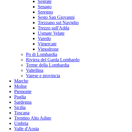
Segrate
Senago
Seregno
Sesto San Giovanni
Trezzano sul Naviglio
Trezzo sull'Adda
Usmate Velate
Varedo
Vimercate
Vimodrone
Po di Lombardia
Riviera del Garda Lombardo
Terme della Lombardia
Valtellina
Varese e provincia
Marche
Molise
Piemonte
Puglia
Sardegna
Sicilia
Toscana
Trentino Alto Adige
Umbria
Valle d'Aosta