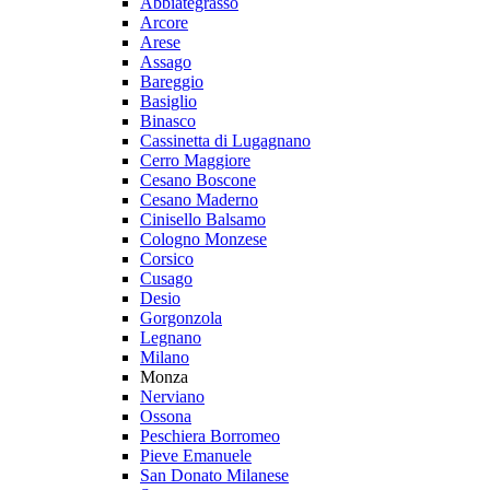
Abbiategrasso
Arcore
Arese
Assago
Bareggio
Basiglio
Binasco
Cassinetta di Lugagnano
Cerro Maggiore
Cesano Boscone
Cesano Maderno
Cinisello Balsamo
Cologno Monzese
Corsico
Cusago
Desio
Gorgonzola
Legnano
Milano
Monza
Nerviano
Ossona
Peschiera Borromeo
Pieve Emanuele
San Donato Milanese