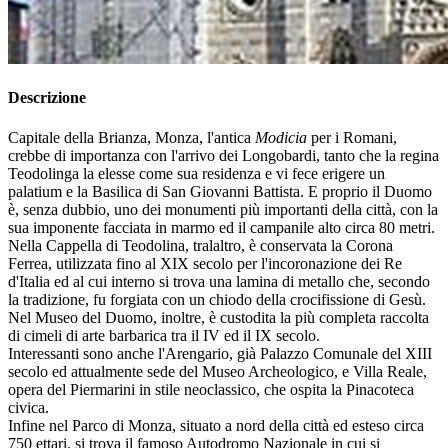
Descrizione
Capitale della Brianza, Monza, l'antica
Modicia
per i Romani,
crebbe di importanza con l'arrivo dei Longobardi, tanto che la regina
Teodolinga la elesse come sua residenza e vi fece erigere un
palatium e la Basilica di San Giovanni Battista. E proprio il Duomo
è, senza dubbio, uno dei monumenti più importanti della città, con la
sua imponente facciata in marmo ed il campanile alto circa 80 metri.
Nella Cappella di Teodolina, tralaltro, è conservata la Corona
Ferrea, utilizzata fino al XIX secolo per l'incoronazione dei Re
d'Italia ed al cui interno si trova una lamina di metallo che, secondo
la tradizione, fu forgiata con un chiodo della crocifissione di Gesù.
Nel Museo del Duomo, inoltre, è custodita la più completa raccolta
di cimeli di arte barbarica tra il IV ed il IX secolo.
Interessanti sono anche l'Arengario, già Palazzo Comunale del XIII
secolo ed attualmente sede del Museo Archeologico, e Villa Reale,
opera del Piermarini in stile neoclassico, che ospita la Pinacoteca
civica.
Infine nel Parco di Monza, situato a nord della città ed esteso circa
750 ettari, si trova il famoso Autodromo Nazionale in cui si