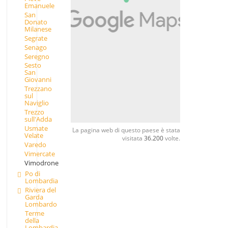
Emanuele
San
Donato
Milanese
Segrate
Senago
Seregno
Sesto
San
Giovanni
Trezzano
sul
Naviglio
Trezzo
sull'Adda
Usmate
La pagina web di questo paese è stata
Velate
visitata
36.200
volte.
Varedo
Vimercate
Vimodrone
Po di
Lombardia
Riviera del
Garda
Lombardo
Terme
della
Lombardia