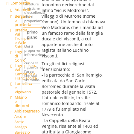
Lombardia
strutture
toponimo deriverebbe dal
turistiche
Adamello
latino "vicus Modronis",
d'eccellenza
villaggio di Mutrone (nome
Bergamo
che ti
e
proponiamo.
romano). Un tempo si chiamava
provincia
Vico Modrone, che rimanda ad
Brescia,
primo
un famoso ramo della famiglia
Val
piano
Trompia
ducale dei Visconti, a cui
e Valle
appartenne anche il noto
Qui ti
Sabbia
regista italiano Luchino
proporremo
Lago
informazioni
Visconti.
di
e
Como
curiosità
Tra gli edifici religiosi
Lago d'Iseo,
riguardanti
menzioniamo:
Val
l'area
Camonica e
- la parrocchia di San Remigio,
che stai
Franciacorta
visitando.
edificata da San Carlo
Lomellina
Borromeo durante la visita
e
pastorale del gennaio 1572.
Vigevano
Milano
L'attuale edificio, in stile
e
romanico-lombardo, risale al
dintorni
1779 e fu ampliato nel
Abbiategrasso
Novecento.
Arcore
- la Cappella della Beata
Arese
Vergine, risalente al 1400 ed
Assago
attribuita a Giangiacomo
Bareggio