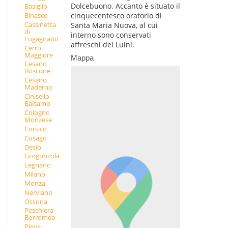
Dolcebuono. Accanto è situato il
Basiglio
Binasco
cinquecentesco oratorio di
Cassinetta
Santa Maria Nuova, al cui
di
interno sono conservati
Lugagnano
affreschi del Luini.
Cerro
Maggiore
Mappa
Cesano
Boscone
Cesano
Maderno
Cinisello
Balsamo
Cologno
Monzese
Corsico
Cusago
Desio
Gorgonzola
Legnano
Milano
Monza
Nerviano
Ossona
Peschiera
Borromeo
Pieve