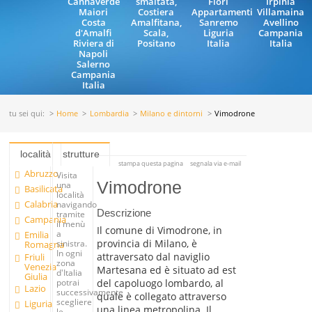
Cannaverde
smaltata,
Fiori
Irpinia
Maiori
Costiera
Appartamenti
Villamaina
Costa
Amalfitana,
Sanremo
Avellino
d'Amalfi
Scala,
Liguria
Campania
Riviera di
Positano
Italia
Italia
Napoli
Salerno
Campania
Italia
tu sei qui:
Home
Lombardia
Milano e dintorni
Vimodrone
località
strutture
stampa questa pagina
segnala via e-mail
Abruzzo
Visita
Vimodrone
una
Basilicata
località
Calabria
navigando
Descrizione
tramite
Campania
il menù
Il comune di Vimodrone, in
a
Emilia
provincia di Milano, è
sinistra.
Romagna
In ogni
attraversato dal naviglio
Friuli
zona
Venezia
Martesana ed è situato ad est
d'Italia
Giulia
del capoluogo lombardo, al
potrai
Lazio
successivamente
quale è collegato attraverso
scegliere
Liguria
una linea metropolina. Il
le