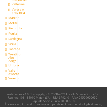
Valtellina
Varese e
provincia
Marche
Molise
Piemonte
Puglia
Sardegna
Sicilia
Toscana
Trentino
Alto
Adige
Umbria
Valle
d'Aosta
Veneto
Web Engine v4.0b1 - Copyright © 2008-2024 Locali d'autore S.r.l. - C.so
Reginna 108 - 84010 Maiori (SA) - REA 379240 - P.IVA 04599690650 -
Capitale Sociale Euro 100.000 i.v.
È vietata ogni riproduzione totale o parziale di qualsiasi tipologia di testo,