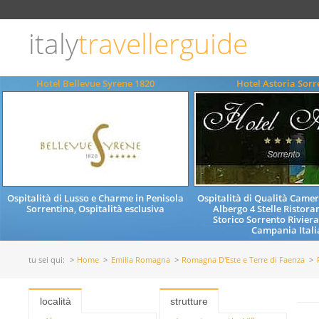
Scegli
la
lingua
italy
travellerguide
ITALIANO
ENGLISH
Hotel Bellevue Syrene 1820
Hotel Astoria Sorr
Ospitalità di Lusso e Charme in Penisola
Ospitalità di Qualità Camer
Sorrentina, Ospitalità esclusiva
Albergo 4 Stelle Ristora
Storico Sorrento Riviera
Campania Itali
tu sei qui:
Home
Emilia Romagna
Romagna D'Este e Terre di Faenza
località
strutture