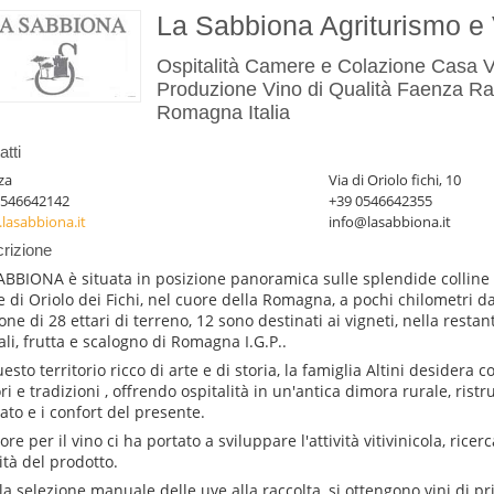
La Sabbiona Agriturismo e 
Ospitalità Camere e Colazione Casa Va
Produzione Vino di Qualità Faenza R
Romagna Italia
tti
za
Via di Oriolo fichi, 10
0546642142
+39 0546642355
lasabbiona.it
info@lasabbiona.it
rizione
ABBIONA è situata in posizione panoramica sulle splendide colline 
e di Oriolo dei Fichi, nel cuore della Romagna, a pochi chilometri d
one di 28 ettari di terreno, 12 sono destinati ai vigneti, nella restan
ali, frutta e scalogno di Romagna I.G.P..
esto territorio ricco di arte e di storia, la famiglia Altini desidera c
ri e tradizioni , offrendo ospitalità in un'antica dimora rurale, ristr
ato e i confort del presente.
re per il vino ci ha portato a sviluppare l'attività vitivinicola, rice
ità del prodotto.
la selezione manuale delle uve alla raccolta, si ottengono vini di pr