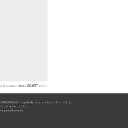
a è stata visitata
60.657
volte.
4599690650 - Capitale Sociale Euro 100.000 i.v.
te su questo sito.
ile penalmente.