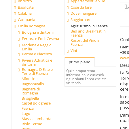
Abruzzo
Appartamenti e Ville
Basilicata
Cose da fare
Calabria
Dove mangiare
Campania
Soggiornare
Emilia Romagna
Agriturismo in Faenza
Bed and Breakfast in
Bologna e dintorni
Faenza
Ferrara e Forlì-Cesena
Conta
Resort del Vino in
Faenza
Modena e Reggio
Faen
Emilia
Vini
+39 
Parma e Piacenza
www.
Riviera Adriatica e
primo piano
dintorni
Desc
Romagna D'Este e
Qui ti proporremo
La S
Terre di Faenza
informazioni e curiosità
Torr
Alfonsine
riguardanti l'area che stai
visitando.
disp
Bagnacavallo
Bagnara di
cere
Romagna
In qu
Brisighella
sapo
Castel Bolognese
pass
Faenza
Lugo
L'amo
Massa Lombarda
qual
Riolo Terme
Con 
Russi