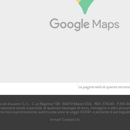
La pagina web di questa struttur
li d'autore S.r.l. - C.so Reginna 108 - 84010 Maiori (SA) - REA 379240 - P.IVA 0
produzione totale o parziale di qualsiasi tipologia di testo, immagine o altro presen
one non espressamente autorizzata viola la Legge 633/41 e pertanto è perseguib
e-mail:
Contact Us