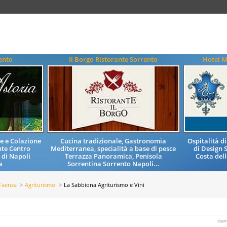
ento
Il Borgo Ristorante Sorrento
Hotel M
e e Colazione
Cucina tradizionale, Gastronomia
Ospitalità d
nte Centro
Mediterranea, specialità a base di pesce
di Design 
 di Napoli
Terrazza Panoramica, Penisola
Costa del
a
Sorrentina Sorrento Napoli...
Faenza
Agriturismo
La Sabbiona Agriturismo e Vini
sta