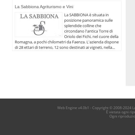
La Sabbiona Agriturismo e Vini
La SABBIONA è situata in
posizione panoramica sulle
splendide colline che
circondano l'antica Torre di
Oriolo dei Fichi, nel cuore della
Romagna, a pochi chilometri da Faenza. L'azienda dispone
di 28 ettari di terreno, 12 sono destinati ai vigneti, nella...
Web Engine v4.0b1 - Copyright © 2008-2024 Loca
È vietata ogni ri
Ogni riproduzi