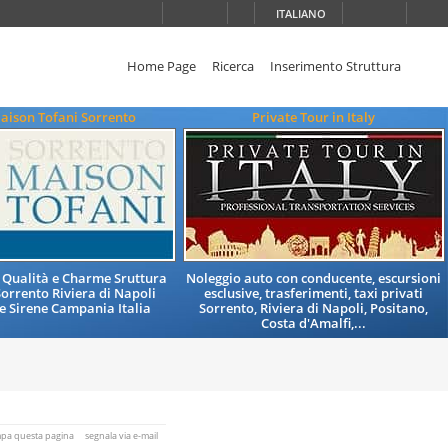
ITALIANO
Home Page
Ricerca
Inserimento Struttura
aison Tofani Sorrento
Private Tour in Italy
i Qualità e Charme Sruttura
Noleggio auto con conducente, escursioni
Sorrento Riviera di Napoli
esclusive, trasferimenti, taxi privati
le Sirene Campania Italia
Sorrento, Riviera di Napoli, Positano,
Costa d'Amalfi,...
mpa questa pagina
segnala via e-mail