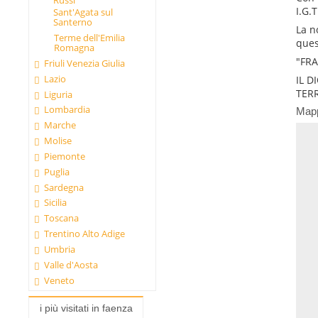
I.G.
Sant'Agata sul
Santerno
La n
Terme dell'Emilia
ques
Romagna
"FRA
Friuli Venezia Giulia
Lazio
IL D
TER
Liguria
Lombardia
Map
Marche
Molise
Piemonte
Puglia
Sardegna
Sicilia
Toscana
Trentino Alto Adige
Umbria
Valle d'Aosta
Veneto
i più visitati in faenza