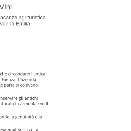
Vini
canze agrituristica
avenna Emilia
che circondano l'antica
a Faenza. L'azienda
te parte si coltivano
onservare gli antichi
utturata in armonia con il
rcando la genuinità e la
ima qualità D.O.C. e