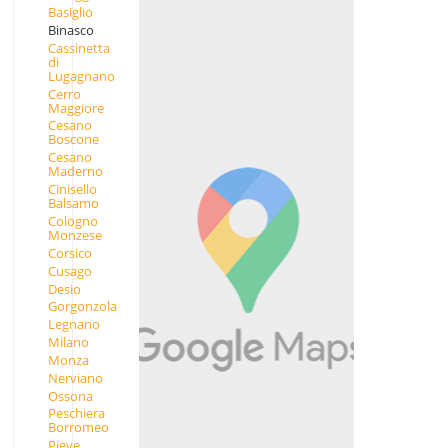
Basiglio
Binasco
Cassinetta
di
Lugagnano
Cerro
Maggiore
Cesano
Boscone
Cesano
Maderno
Cinisello
Balsamo
Cologno
Monzese
Corsico
Cusago
Desio
Gorgonzola
Legnano
Milano
Monza
Nerviano
Ossona
Peschiera
Borromeo
Pieve