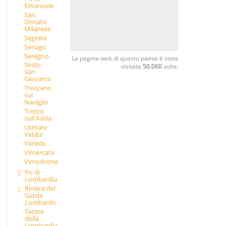
Emanuele
San
Donato
Milanese
Segrate
Senago
Seregno
La pagina web di questo paese è stata
Sesto
visitata
50.060
volte.
San
Giovanni
Trezzano
sul
Naviglio
Trezzo
sull'Adda
Usmate
Velate
Varedo
Vimercate
Vimodrone
Po di
Lombardia
Riviera del
Garda
Lombardo
Terme
della
Lombardia