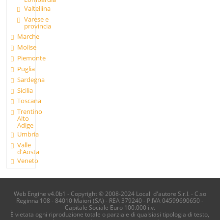
Valtellina
Varese e
provincia
Marche
Molise
Piemonte
Puglia
Sardegna
Sicilia
Toscana
Trentino
Alto
Adige
Umbria
Valle
d'Aosta
Veneto
Web Engine v4.0b1 - Copyright © 2008-2024 Locali d'autore S.r.l. - C.so
Reginna 108 - 84010 Maiori (SA) - REA 379240 - P.IVA 04599690650 -
Capitale Sociale Euro 100.000 i.v.
È vietata ogni riproduzione totale o parziale di qualsiasi tipologia di testo,