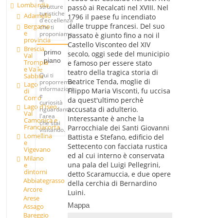
Lombardia
strutture
passò ai Recalcati nel XVIII. Nel
turistiche
Adamello
1796 il paese fu incendiato
d'eccellenza
dalle truppe francesi. Del suo
Bergamo
che ti
e
proponiamo.
passato è giunto fino a noi il
provincia
Castello Visconteo del XIV
Brescia,
primo
secolo, oggi sede del municipio
Val
piano
Trompia
e famoso per essere stato
e Valle
teatro della tragica storia di
Qui ti
Sabbia
Beatrice Tenda, moglie di
proporremo
Lago
informazioni
Filippo Maria Visconti, fu uccisa
di
e
Como
da quest'ultimo perchè
curiosità
Lago d'Iseo,
accusata di adulterio.
riguardanti
Val
l'area
Interessante è anche la
Camonica e
che stai
Franciacorta
Parrocchiale dei Santi Giovanni
visitando.
Lomellina
Battista e Stefano, edificio del
e
Settecento con facciata rustica
Vigevano
ed al cui interno è conservata
Milano
una pala del Luigi Pellegrini,
e
dintorni
detto Scaramuccia, e due opere
Abbiategrasso
della cerchia di Bernardino
Arcore
Luini.
Arese
Mappa
Assago
Bareggio