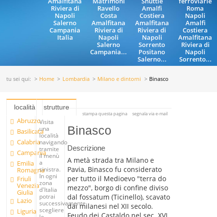
Amalfitana
Matrimoni
Shuttle
ferroviarie
Riviera di
Ravello
Amalfi
Roma
Napoli
Costa
Costiera
Napoli
Salerno
Amalfitana
Amalfitana
Amalfi
Campania
Riviera di
Riviera di
Costiera
Italia
Napoli
Napoli
Amalfitana
Salerno
Sorrento
Riviera di
Campania...
Positano
Napoli
Salerno...
Sorrento...
tu sei qui:
Home
Lombardia
Milano e dintorni
Binasco
località
strutture
stampa questa pagina
segnala via e-mail
Abruzzo
Visita
Binasco
una
Basilicata
località
Calabria
navigando
Descrizione
tramite
Campania
il menù
A metà strada tra Milano e
a
Emilia
Pavia, Binasco fu considerato
sinistra.
Romagna
In ogni
per tutto il Medioevo "terra do
Friuli
zona
Venezia
mezzo", borgo di confine diviso
d'Italia
Giulia
dal fossatum (Ticinello), scavato
potrai
Lazio
successivamente
dai milanesi nel XII secolo.
scegliere
Liguria
Feudo dei Castaldo nel sec. XVI,
le