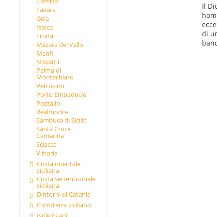
Comiso
Il D
Favara
home
Gela
ecce
Ispica
di u
Licata
banc
Mazara del Vallo
Menfi
Niscemi
Palma di
Montechiaro
Petrosino
Porto Empedocle
Pozzallo
Realmonte
Sambuca di Sicilia
Santa Croce
Camerina
Sciacca
Vittoria
Costa orientale
siciliana
Costa settentrionale
siciliana
Dintorni di Catania
Entroterra siciliano
Isole Egadi