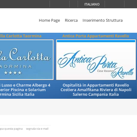
ITALIANO
Home Page
Ricerca
Inserimento Struttura
illa Carlotta Taormina
Antica Porta Appartamenti Ravello
di Lusso e Charme Albergo 4
Ospitalità in Appartamenti Ravello
perior Piscina e Solarium
Costiera Amalfitana Riviera di Napoli
rmina Sicilia Italia
Salerno Campania Italia
mpa questa pagina
segnala via e-mail