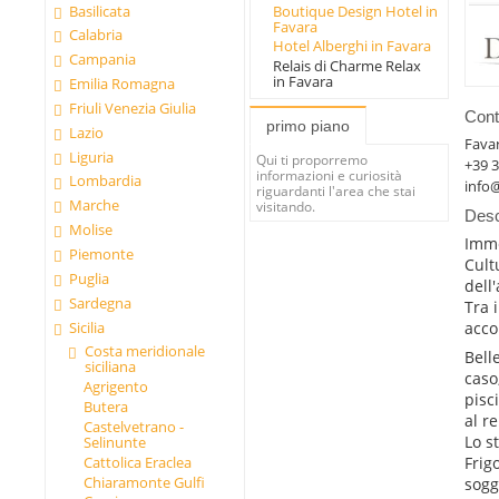
Basilicata
Boutique Design Hotel in
Favara
Calabria
Hotel Alberghi in Favara
Campania
Relais di Charme Relax
in Favara
Emilia Romagna
Friuli Venezia Giulia
Conta
primo piano
Lazio
Fava
Liguria
Qui ti proporremo
+39 
informazioni e curiosità
Lombardia
info
riguardanti l'area che stai
Marche
visitando.
Desc
Molise
Imme
Piemonte
Cult
Puglia
dell'
Sardegna
Tra 
Sicilia
acco
Costa meridionale
Bell
siciliana
caso
Agrigento
pisc
Butera
al r
Castelvetrano -
Lo s
Selinunte
Cattolica Eraclea
Frig
Chiaramonte Gulfi
sogg