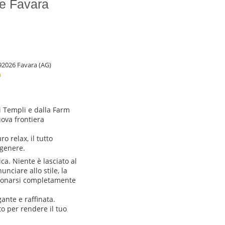
ce Favara
2026 Favara (AG)
m
ei Templi e dalla Farm
ova frontiera
o relax, il tutto
 genere.
a. Niente è lasciato al
nciare allo stile, la
andonarsi completamente
gante e raffinata.
ato per rendere il tuo