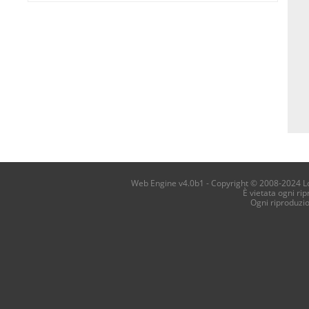
Web Engine v4.0b1 - Copyright © 2008-2024 Loca
È vietata ogni ri
Ogni riproduzi