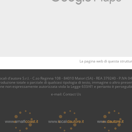
La pagina web di questa struttur
li d'autore S.r.l. - C.so Reginna 108 - 84010 Maiori (SA) - REA 379240 - P.IVA 0
produzione totale o parziale di qualsiasi tipologia di testo, immagine o altro presen
one non espressamente autorizzata viola la Legge 633/41 e pertanto è perseguib
e-mail:
Contact Us