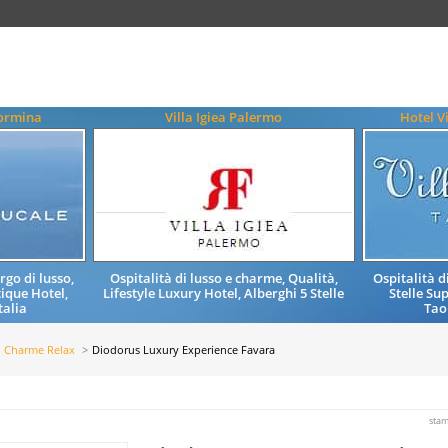
aormina
Villa Igiea Palermo
Hotel V
rgo di lusso,
Ospitalità di lusso e charme, Qualità,
Ospitalità 
ique Hotel,
Lifestyle Luxury Hotel, Alberghi 5 Stelle
Stelle Su
talia
Tao
di Charme Relax
Diodorus Luxury Experience Favara
sta