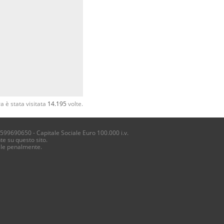
a è stata visitata
14.195
volte.
4599690650 - Capitale Sociale Euro 100.000 i.v.
te su questo sito.
ile penalmente.