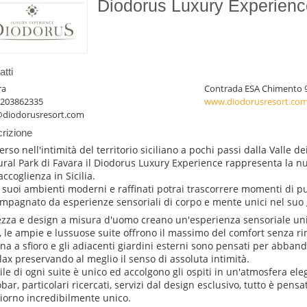
Diodorus Luxury Experien
tti
ra
Contrada ESA Chimento 9
3203862335
www.diodorusresort.co
@diodorusresort.com
rizione
rso nell'intimità del territorio siciliano a pochi passi dalla Valle d
ural Park di Favara il Diodorus Luxury Experience rappresenta la nu
accoglienza in Sicilia.
i suoi ambienti moderni e raffinati potrai trascorrere momenti di pur
mpagnato da esperienze sensoriali di corpo e mente unici nel suo
ezza e design a misura d'uomo creano un'esperienza sensoriale unic
, le ampie e lussuose suite offrono il massimo del comfort senza rinu
ina a sfioro e gli adiacenti giardini esterni sono pensati per abb
elax preservando al meglio il senso di assoluta intimità.
tile di ogni suite è unico ed accolgono gli ospiti in un'atmosfera ele
obar, particolari ricercati, servizi dal design esclusivo, tutto è pens
iorno incredibilmente unico.