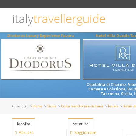
Scegli
la
lingua
italy
travellerguide
ITALIANO
ENGLISH
Diodorus Luxury Experience Favara
Hotel Villa Ducale T
Ospitalità di Charme, Albe
Camere e Colazione, Bout
Taormina, Sicilia, I
tu sei qui:
Home
Sicilia
Costa meridionale siciliana
Favara
Relais 
località
strutture
Abruzzo
Soggiornare