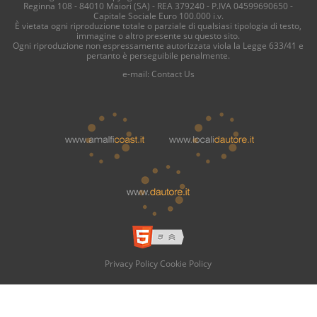
Reginna 108 - 84010 Maiori (SA) - REA 379240 - P.IVA 04599690650 -
Capitale Sociale Euro 100.000 i.v.
È vietata ogni riproduzione totale o parziale di qualsiasi tipologia di testo,
immagine o altro presente su questo sito.
Ogni riproduzione non espressamente autorizzata viola la Legge 633/41 e
pertanto è perseguibile penalmente.
e-mail:
Contact Us
Privacy Policy
Cookie Policy