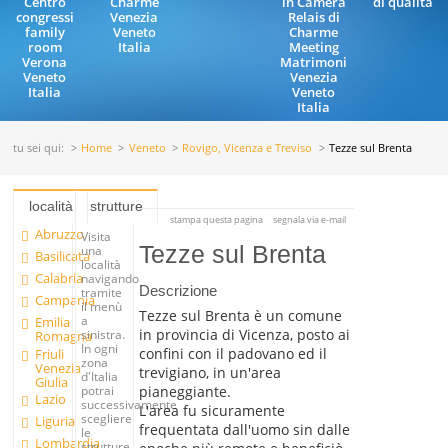
Centro
Charme
in Camera
di qualità
congressi
Venezia
Relais di
family
Veneto
Charme
room
Italia
Meeting
Verona
Matrimoni
Veneto
Venezia
Italia
Veneto
Italia
tu sei qui:
Home
Veneto
Rovigo, Vicenza e Treviso
Tezze sul Brenta
località
strutture
stampa questa pagina
segnala via e-mail
Abruzzo
Visita
Tezze sul Brenta
una
Basilicata
località
Calabria
navigando
Descrizione
tramite
Campania
il menù
Tezze sul Brenta è un comune
a
Emilia
in provincia di Vicenza, posto ai
sinistra.
Romagna
In ogni
confini con il padovano ed il
Friuli
zona
Venezia
trevigiano, in un'area
d'Italia
Giulia
pianeggiante.
potrai
Lazio
successivamente
L'area fu sicuramente
scegliere
Liguria
frequentata dall'uomo sin dalle
le
Lombardia
strutture