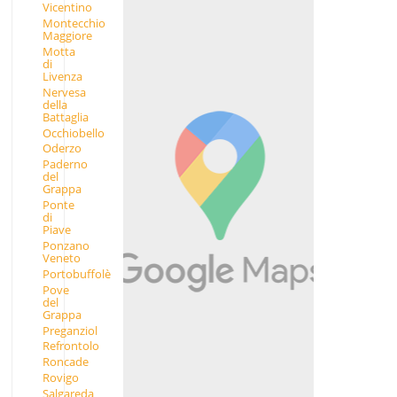
Vicentino
Montecchio
Maggiore
Motta
di
Livenza
Nervesa
della
Battaglia
Occhiobello
Oderzo
Paderno
del
Grappa
Ponte
di
Piave
Ponzano
Veneto
Portobuffolè
Pove
del
Grappa
Preganziol
Refrontolo
Roncade
Rovigo
Salgareda