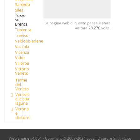
Sarcedo
Silea
Tezze
sul
La pagina web di questo paese è stata
Brenta
visitata
28.270
volte.
Trecenta
Treviso
Valdobbiadene
Vazzola
Vicenza
Vidor
Villorba
Vittorio
Veneto
Terme
del
Veneto
Venezia
e la sua
laguna
Verona
e
dintorni
Web Engine v4.0b1 - Copyright © 2008-2024 Locali d'autore S.r.l. - C.so