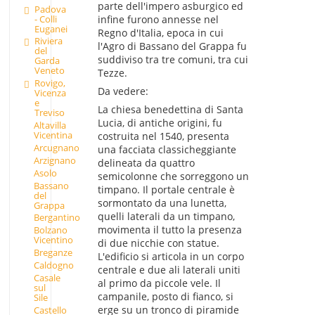
parte dell'impero asburgico ed
Padova
- Colli
infine furono annesse nel
Euganei
Regno d'Italia, epoca in cui
Riviera
l'Agro di Bassano del Grappa fu
del
suddiviso tra tre comuni, tra cui
Garda
Veneto
Tezze.
Rovigo,
Da vedere:
Vicenza
e
La chiesa benedettina di Santa
Treviso
Lucia, di antiche origini, fu
Altavilla
Vicentina
costruita nel 1540, presenta
Arcugnano
una facciata classicheggiante
Arzignano
delineata da quattro
Asolo
semicolonne che sorreggono un
Bassano
timpano. Il portale centrale è
del
sormontato da una lunetta,
Grappa
quelli laterali da un timpano,
Bergantino
movimenta il tutto la presenza
Bolzano
Vicentino
di due nicchie con statue.
Breganze
L'edificio si articola in un corpo
Caldogno
centrale e due ali laterali uniti
Casale
al primo da piccole vele. Il
sul
campanile, posto di fianco, si
Sile
erge su un tronco di piramide
Castello