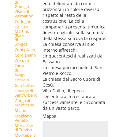
di
ed è delimitato da cornici
Godego
orizzontali in colore diverso
Cison di
rispetto al resto della
Valmarino
costruzione. La cella
Codognè
campanaria presenta un'unica
Col San
Martino
finestra ogivale, sulla sommità
(Farra
della stessa si trova la cuspide.
di
Soligo)
La chiesa conserva al suo
Conegliano
interno affreschi
Cordignano
cinquecenteschi realizzati dal
Creazzo
Bassano.
Farra
La chiesa parrocchiale di San
di
Pietro e Rocco.
Soligo
La chiesa del Sacro Cuore di
Ficarolo
Gesù.
Gambellara
Villa Dolfin, di epoca
Godega di
Sant'Urbano
seicentesca, fu restaurata
Gorgo al
successivamente; è circondata
Monticano
da un vasto parco.
Miane
Mogliano
Mappa
Veneto
Monastier
di Treviso
Montebello