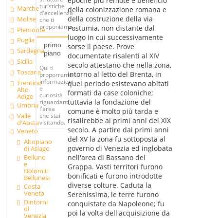
epoche più remote e beneficiò
turistiche
Marche
della colonizzazione romana e
d'eccellenza
della costruzione della via
Molise
che ti
proponiamo.
Postumia, non distante dal
Piemonte
luogo in cui successivamente
Puglia
primo
sorse il paese. Prove
Sardegna
piano
documentate risalenti al XIV
Sicilia
secolo attestano che nella zona,
Qui ti
Toscana
intorno al letto del Brenta, in
proporremo
informazioni
Trentino
quel periodo esistevano abitati
e
Alto
formati da case coloniche;
curiosità
Adige
tuttavia la fondazione del
riguardanti
Umbria
l'area
comune è molto più tarda e
Valle
che stai
risalirebbe ai primi anni del XIX
d'Aosta
visitando.
secolo. A partire dai primi anni
Veneto
del XV la zona fu sottoposta al
Altopiano
governo di Venezia ed inglobata
di Asiago
Belluno
nell'area di Bassano del
e
Grappa. Vasti territori furono
Dolomiti
bonificati e furono introdotte
Bellunesi
diverse colture. Caduta la
Costa
Veneta
Serenissima, le terre furono
Dintorni
conquistate da Napoleone; fu
di
poi la volta dell'acquisizione da
Venezia