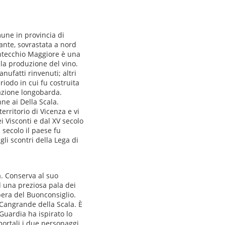
une in provincia di
ante, sovrastata a nord
Montecchio Maggiore è una
alla produzione del vino.
anufatti rinvenuti; altri
riodo in cui fu costruita
nazione longobarda.
ne ai Della Scala.
erritorio di Vicenza e vi
i Visconti e dal XV secolo
 secolo il paese fu
li scontri della Lega di
a. Conserva al suo
d una preziosa pala dei
era del Buonconsiglio.
i Cangrande della Scala. È
Guardia ha ispirato lo
mortali i due personaggi