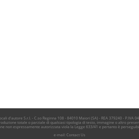
li d'autore S.r.l. - C.so Reginna 108 - 84010 Maiori (SA) - REA 379240 - P.IVA 0
produzione totale o parziale di qualsiasi tipologia di testo, immagine o altro presen
one non espressamente autorizzata viola la Legge 633/41 e pertanto è perseguib
e-mail:
Contact Us