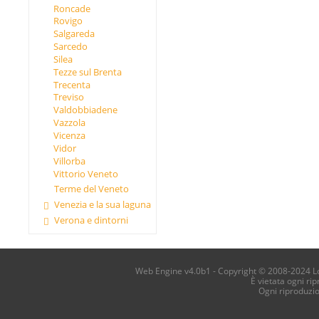
Roncade
Rovigo
Salgareda
Sarcedo
Silea
Tezze sul Brenta
Trecenta
Treviso
Valdobbiadene
Vazzola
Vicenza
Vidor
Villorba
Vittorio Veneto
Terme del Veneto
Venezia e la sua laguna
Verona e dintorni
Web Engine v4.0b1 - Copyright © 2008-2024 Loca
È vietata ogni ri
Ogni riproduzi