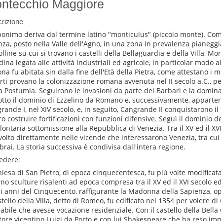
ntecchio Maggiore
rizione
oponimo deriva dal termine latino "monticulus" (piccolo monte). Com
nza, posto nella Valle dell'Agno, in una zona in prevalenza pianeggi
olline su cui si trovano i castelli della Bellaguardia e della Villa, 
adina legata alle attività industriali ed agricole, in particolar modo 
ona fu abitata sin dalla fine dell'Età della Pietra, come attestano i m
rti provano la colonizzazione romana avvenuta nel II secolo a.C., pe
ia Postumia. Seguirono le invasioni da parte dei Barbari e la domi
otto il dominio di Ezzelino da Romano e, successivamente, apparten
rande I, nel XIV secolo, e, in seguito, Cangrande II conquistarono il t
ro costruire fortificazioni con funzioni difensive. Seguì il dominio de
olontaria sottomissione alla Repubblica di Venezia. Tra il XV ed il XVI
volto direttamente nelle vicende che interessarono Venezia, tra cui g
rai. La storia successiva è condivisa dall'intera regione.
edere:
hiesa di San Pietro, di epoca cinquecentesca, fu più volte modificat
rno sculture risalenti ad epoca compresa tra il XV ed il XVI secolo e
i anni del Cinquecento, raffigurante la Madonna della Sapienza, op
astello della Villa, detto di Romeo, fu edificato nel 1354 per volere d
abile che avesse vocazione residenziale. Con il castello della Bella 
ttore vicentino Luigi da Porto e con lui Shakespeare che ha reso im