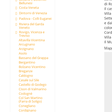
Bellunesi
di R
Costa Veneta
Il c
Dintorni di Venezia
Vill
Sett
Padova - Colli Euganei
e da
Riviera del Garda
colo
Veneto
Rovigo, Vicenza e
Cord
Treviso
Vill
Altavilla Vicentina
Il M
Arcugnano
Map
Arzignano
Asolo
Bassano del Grappa
Bergantino
Bolzano Vicentino
Breganze
Caldogno
Casale sul Sile
Castello di Godego
Cison di Valmarino
Codognè
Col San Martino
(Farra di Soligo)
Conegliano
Cordignano