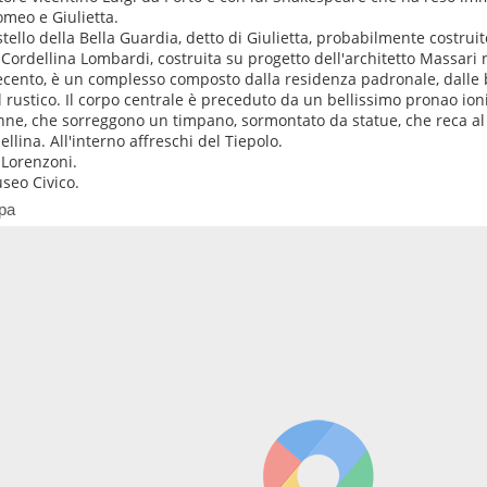
omeo e Giulietta.
astello della Bella Guardia, detto di Giulietta, probabilmente costruit
a Cordellina Lombardi, costruita su progetto dell'architetto Massari
ecento, è un complesso composto dalla residenza padronale, dalle b
l rustico. Il corpo centrale è preceduto da un bellissimo pronao io
nne, che sorreggono un timpano, sormontato da statue, che reca al
ellina. All'interno affreschi del Tiepolo.
a Lorenzoni.
useo Civico.
pa