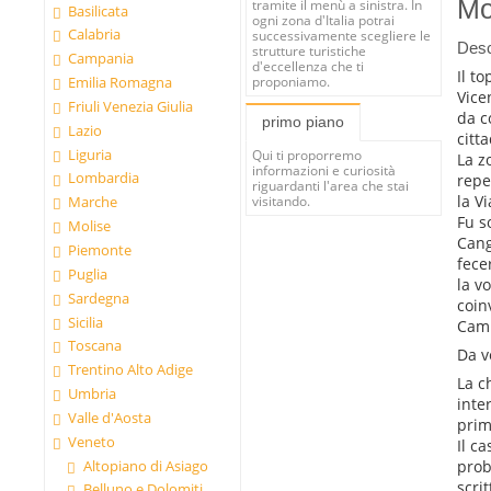
Mo
tramite il menù a sinistra. In
Basilicata
ogni zona d'Italia potrai
Calabria
successivamente scegliere le
Desc
strutture turistiche
Campania
d'eccellenza che ti
Il t
proponiamo.
Emilia Romagna
Vice
Friuli Venezia Giulia
da c
primo piano
Lazio
citt
Liguria
Qui ti proporremo
La z
informazioni e curiosità
Lombardia
repe
riguardanti l'area che stai
la V
Marche
visitando.
Fu s
Molise
Cang
Piemonte
fece
Puglia
la v
Sardegna
coin
Sicilia
Camb
Toscana
Da v
Trentino Alto Adige
La c
Umbria
inte
Valle d'Aosta
prim
Veneto
Il c
prob
Altopiano di Asiago
scri
Belluno e Dolomiti