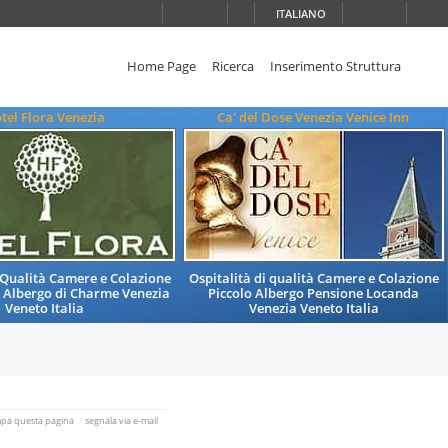
ITALIANO
Home Page
Ricerca
Inserimento Struttura
tel Flora Venezia
Ca' del Dose Venezia Venice Inn
i Qualità Camere e Colazione
Ospitalità di qualità Camere e Colazione
le Albergo di Charme Venezia
Piccolo Albergo Pensione Locanda
Veneto Italia
Venezia Veneto Italia
mpa questa pagina
segnala via e-mail