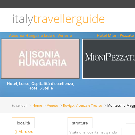
Scegli
la
lingua
italy
travellerguide
ITALIANO
ENGLISH
Ausonia Hungaria Lido di Venezia
Hotel Mioni Pezzato
Hotel, Lusso, Ospitalità d'eccellenza,
Hotel 5 Stelle
tu sei qui:
Home
Veneto
Rovigo, Vicenza e Treviso
Montecchio Magg
località
strutture
Abruzzo
Visita una località navigando