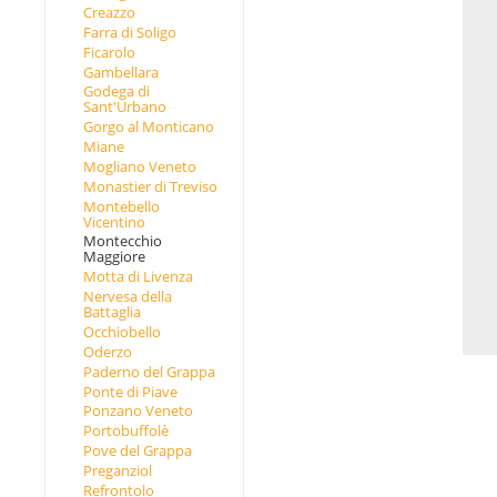
Creazzo
Farra di Soligo
Ficarolo
Gambellara
Godega di
Sant'Urbano
Gorgo al Monticano
Miane
Mogliano Veneto
Monastier di Treviso
Montebello
Vicentino
Montecchio
Maggiore
Motta di Livenza
Nervesa della
Battaglia
Occhiobello
Oderzo
Paderno del Grappa
Ponte di Piave
Ponzano Veneto
Portobuffolè
Pove del Grappa
Preganziol
Refrontolo