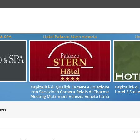
 & SPA
Hotel Palazzo Stern Venezia
Ho
Ospitalità di Qualità Camere e Colazione
Ospitalità d
con Servizio in Camera Relais di Charme
Hotel 3 Stel
Meeting Matrimoni Venezia Veneto Italia
iore
sta