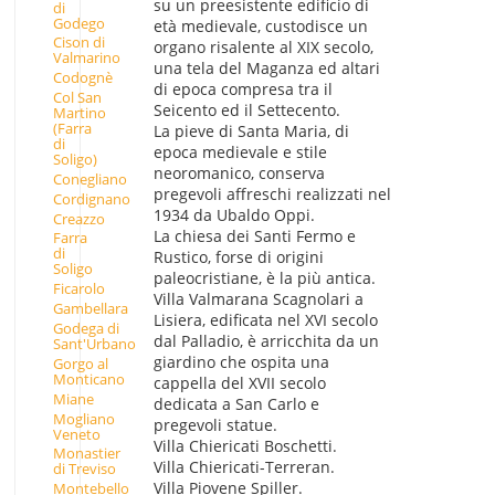
su un preesistente edificio di
di
Godego
età medievale, custodisce un
Cison di
organo risalente al XIX secolo,
Valmarino
una tela del Maganza ed altari
Codognè
di epoca compresa tra il
Col San
Seicento ed il Settecento.
Martino
(Farra
La pieve di Santa Maria, di
di
epoca medievale e stile
Soligo)
neoromanico, conserva
Conegliano
pregevoli affreschi realizzati nel
Cordignano
1934 da Ubaldo Oppi.
Creazzo
La chiesa dei Santi Fermo e
Farra
di
Rustico, forse di origini
Soligo
paleocristiane, è la più antica.
Ficarolo
Villa Valmarana Scagnolari a
Gambellara
Lisiera, edificata nel XVI secolo
Godega di
dal Palladio, è arricchita da un
Sant'Urbano
giardino che ospita una
Gorgo al
Monticano
cappella del XVII secolo
Miane
dedicata a San Carlo e
Mogliano
pregevoli statue.
Veneto
Villa Chiericati Boschetti.
Monastier
Villa Chiericati-Terreran.
di Treviso
Villa Piovene Spiller.
Montebello