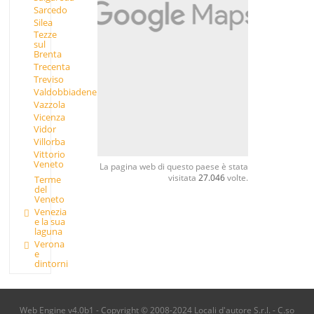
Sarcedo
Silea
Tezze
sul
Brenta
Trecenta
Treviso
Valdobbiadene
Vazzola
Vicenza
Vidor
Villorba
Vittorio
Veneto
La pagina web di questo paese è stata
visitata
27.046
volte.
Terme
del
Veneto
Venezia
e la sua
laguna
Verona
e
dintorni
Web Engine v4.0b1 - Copyright © 2008-2024 Locali d'autore S.r.l. - C.so