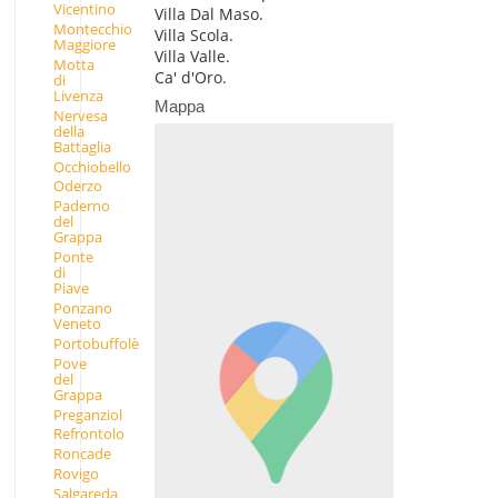
Vicentino
Villa Dal Maso.
Montecchio
Villa Scola.
Maggiore
Villa Valle.
Motta
Ca' d'Oro.
di
Livenza
Mappa
Nervesa
della
Battaglia
Occhiobello
Oderzo
Paderno
del
Grappa
Ponte
di
Piave
Ponzano
Veneto
Portobuffolè
Pove
del
Grappa
Preganziol
Refrontolo
Roncade
Rovigo
Salgareda