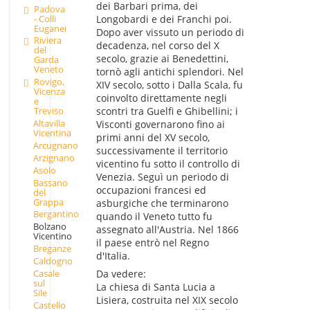
dei Barbari prima, dei
Padova
- Colli
Longobardi e dei Franchi poi.
Euganei
Dopo aver vissuto un periodo di
Riviera
decadenza, nel corso del X
del
secolo, grazie ai Benedettini,
Garda
Veneto
tornò agli antichi splendori. Nel
Rovigo,
XIV secolo, sotto i Dalla Scala, fu
Vicenza
coinvolto direttamente negli
e
scontri tra Guelfi e Ghibellini; i
Treviso
Altavilla
Visconti governarono fino ai
Vicentina
primi anni del XV secolo,
Arcugnano
successivamente il territorio
Arzignano
vicentino fu sotto il controllo di
Asolo
Venezia. Seguì un periodo di
Bassano
occupazioni francesi ed
del
Grappa
asburgiche che terminarono
Bergantino
quando il Veneto tutto fu
Bolzano
assegnato all'Austria. Nel 1866
Vicentino
il paese entrò nel Regno
Breganze
d'Italia.
Caldogno
Casale
Da vedere:
sul
La chiesa di Santa Lucia a
Sile
Lisiera, costruita nel XIX secolo
Castello