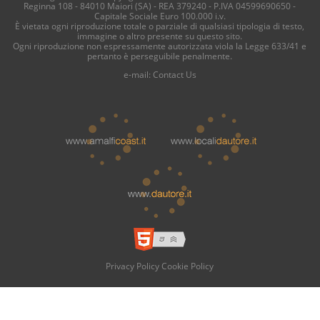
Reginna 108 - 84010 Maiori (SA) - REA 379240 - P.IVA 04599690650 -
Capitale Sociale Euro 100.000 i.v.
È vietata ogni riproduzione totale o parziale di qualsiasi tipologia di testo,
immagine o altro presente su questo sito.
Ogni riproduzione non espressamente autorizzata viola la Legge 633/41 e
pertanto è perseguibile penalmente.
e-mail:
Contact Us
Privacy Policy
Cookie Policy