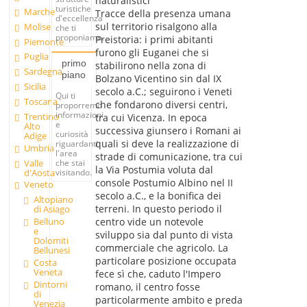
naturalistici
turistiche
Marche
Tracce della presenza umana
d'eccellenza
sul territorio risalgono alla
Molise
che ti
proponiamo.
Preistoria: i primi abitanti
Piemonte
furono gli Euganei che si
Puglia
primo
stabilirono nella zona di
Sardegna
piano
Bolzano Vicentino sin dal IX
Sicilia
secolo a.C.; seguirono i Veneti
Qui ti
Toscana
che fondarono diversi centri,
proporremo
informazioni
Trentino
tra cui Vicenza. In epoca
e
Alto
successiva giunsero i Romani ai
curiosità
Adige
quali si deve la realizzazione di
riguardanti
Umbria
l'area
strade di comunicazione, tra cui
Valle
che stai
la Via Postumia voluta dal
d'Aosta
visitando.
console Postumio Albino nel II
Veneto
secolo a.C., e la bonifica dei
Altopiano
terreni. In questo periodo il
di Asiago
Belluno
centro vide un notevole
e
sviluppo sia dal punto di vista
Dolomiti
commerciale che agricolo. La
Bellunesi
particolare posizione occupata
Costa
Veneta
fece sì che, caduto l'Impero
Dintorni
romano, il centro fosse
di
particolarmente ambito e preda
Venezia