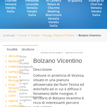
Charme
Pensione
in Camera
di qualità
Albergo di
Venezia
Locanda
Relais di
Charme
Veneto
Venezia
Charme
Venezia
Italia
Veneto
Meeting
Veneto
Italia
Matrimoni
Italia
Venezia
Veneto
Italia
tu sei qui:
Home
Veneto
Rovigo, Vicenza e Treviso
Bolzano Vicentino
località
strutture
stampa questa pagina
segnala via e-mail
Abruzzo
Visita
Bolzano Vicentino
una
Basilicata
località
Calabria
navigando
Descrizione
tramite
Campania
il menù
Comune in provincia di Vicenza,
a
Emilia
situato in una pianura
sinistra.
Romagna
In ogni
attraversata dai fiumi Tesina ed
Friuli
zona
Venezia
Astichello ed in cui è diffuso il
d'Italia
Giulia
fenomeno delle risorgive, il
potrai
Lazio
successivamente
territorio di Bolzano Vicentino è
scegliere
Liguria
ricco di interessanti percorsi
le
Lombardia
strutture