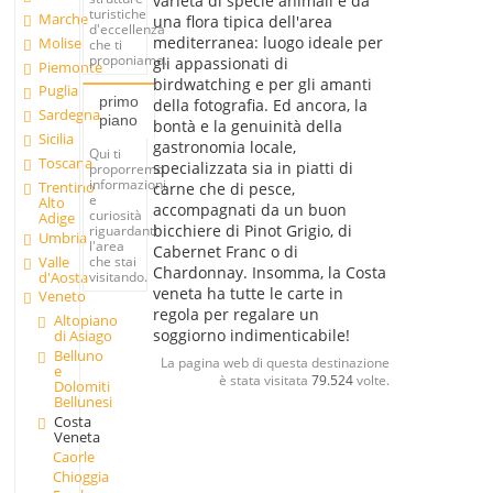
varietà di specie animali e da
turistiche
Marche
una flora tipica dell'area
d'eccellenza
mediterranea: luogo ideale per
Molise
che ti
proponiamo.
gli appassionati di
Piemonte
birdwatching e per gli amanti
Puglia
primo
della fotografia. Ed ancora, la
Sardegna
piano
bontà e la genuinità della
Sicilia
gastronomia locale,
Qui ti
Toscana
specializzata sia in piatti di
proporremo
informazioni
Trentino
carne che di pesce,
e
Alto
accompagnati da un buon
curiosità
Adige
bicchiere di Pinot Grigio, di
riguardanti
Umbria
l'area
Cabernet Franc o di
Valle
che stai
Chardonnay. Insomma, la Costa
d'Aosta
visitando.
veneta ha tutte le carte in
Veneto
regola per regalare un
Altopiano
soggiorno indimenticabile!
di Asiago
Belluno
La pagina web di questa destinazione
e
è stata visitata
79.524
volte.
Dolomiti
Bellunesi
Costa
Veneta
Caorle
Chioggia