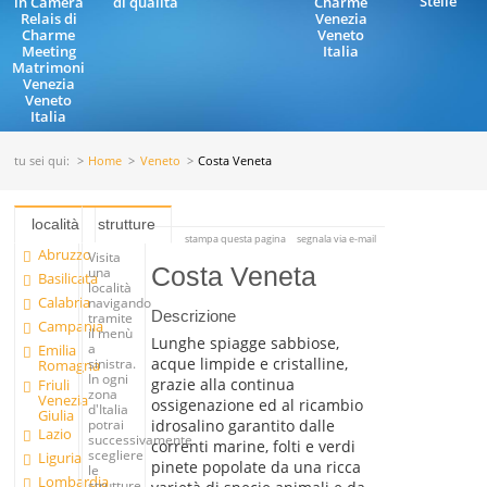
Stelle
in Camera
di qualità
Charme
Relais di
Venezia
Charme
Veneto
Meeting
Italia
Matrimoni
Venezia
Veneto
Italia
tu sei qui:
Home
Veneto
Costa Veneta
località
strutture
stampa questa pagina
segnala via e-mail
Abruzzo
Visita
Costa Veneta
una
Basilicata
località
Calabria
navigando
Descrizione
tramite
Campania
il menù
Lunghe spiagge sabbiose,
a
Emilia
acque limpide e cristalline,
sinistra.
Romagna
In ogni
grazie alla continua
Friuli
zona
Venezia
ossigenazione ed al ricambio
d'Italia
Giulia
idrosalino garantito dalle
potrai
Lazio
successivamente
correnti marine, folti e verdi
scegliere
Liguria
pinete popolate da una ricca
le
Lombardia
strutture