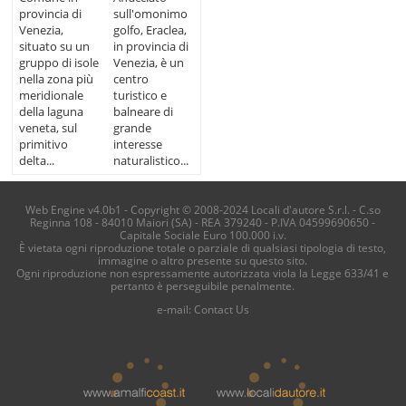
provincia di
sull'omonimo
Venezia,
golfo, Eraclea,
situato su un
in provincia di
gruppo di isole
Venezia, è un
nella zona più
centro
meridionale
turistico e
della laguna
balneare di
veneta, sul
grande
primitivo
interesse
delta...
naturalistico...
Web Engine v4.0b1 - Copyright © 2008-2024 Locali d'autore S.r.l. - C.so
Reginna 108 - 84010 Maiori (SA) - REA 379240 - P.IVA 04599690650 -
Capitale Sociale Euro 100.000 i.v.
È vietata ogni riproduzione totale o parziale di qualsiasi tipologia di testo,
immagine o altro presente su questo sito.
Ogni riproduzione non espressamente autorizzata viola la Legge 633/41 e
pertanto è perseguibile penalmente.
e-mail:
Contact Us