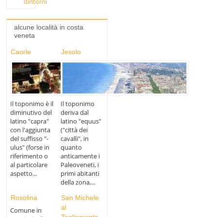
dintorni
alcune località in costa
veneta
Caorle
Jesolo
Il toponimo è il
Il toponimo
diminutivo del
deriva dal
latino "capra"
latino "equus"
con l'aggiunta
("città dei
del suffisso "-
cavalli", in
ulus" (forse in
quanto
riferimento o
anticamente i
al particolare
Paleoveneti, i
aspetto...
primi abitanti
della zona,...
Rosolina
San Michele
al
Comune in