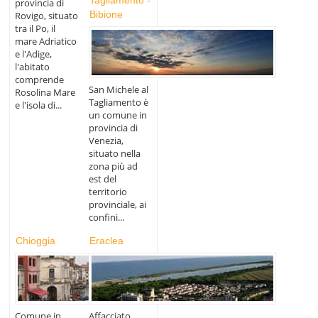
Tagliamento -
provincia di
Bibione
Rovigo, situato
tra il Po, il
mare Adriatico
e l'Adige,
l'abitato
comprende
San Michele al
Rosolina Mare
Tagliamento è
e l'isola di...
un comune in
provincia di
Venezia,
situato nella
zona più ad
est del
territorio
provinciale, ai
confini...
Chioggia
Eraclea
Comune in
Affacciato