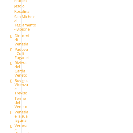
Eraclea
Jesolo
Rosolina
San Michele
al
Tagliamento
- Bibione
Dintorni
di
Venezia
Padova
- Colli
Euganei
Riviera
del
Garda
Veneto
Rovigo,
Vicenza
e
Treviso
Terme
del
Veneto
Venezia
e la sua
laguna
Verona
e