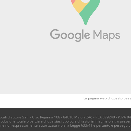
La pagina web di questo paese
li d'autore S.r.l. - C.so Reginna 108 - 84010 Maiori (SA) - REA 379240 - P.IVA 0
produzione totale o parziale di qualsiasi tipologia di testo, immagine o altro presen
one non espressamente autorizzata viola la Legge 633/41 e pertanto è perseguib