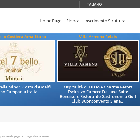
ITALIANO
Home Page
Ricerca
Inserimento Struttura
ello Costiera Amalfitana
Villa Armena Relais
telle Minori Costa d'Amalfi
Ospitalità di Lusso e Charme Resort
rno Campania Italia
Esclusivo Camere De Luxe Suite
Benessere Ristorante Gastronomia Golf
Club Buonconvento Siena...
mpa questa pagina
segnala via e-mail