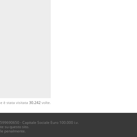
 è stata visitata
30.242
volte.
4599690650 - Capitale Sociale Euro 100.000 i.v.
te su questo sito.
ile penalmente.