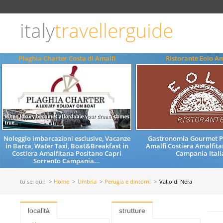
Scegli
la
lingua
italy
travellerguide
ITALIANO
ENGLISH
Plaghia Charter Costa di Amalfi
Ristorante Eolo Am
Noleggio imbarcazioni esclusive, Vacanze
Gastronomia Gourmet Pia
in Barca, Water Taxi, Boat&Breakfast in
Amalfi Costiera Amalfit
Costiera Amalfitana Positano Capri
Campania Itali
Sorrento Campania...
tu sei qui:
Home
Umbria
Perugia e dintorni
Vallo di Nera
località
strutture