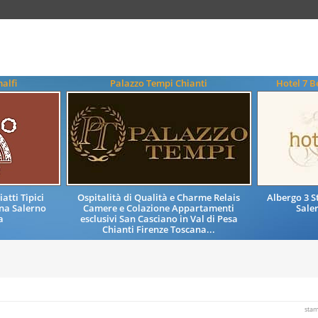
alfi
Palazzo Tempi Chianti
Hotel 7 B
tti Tipici
Ospitalità di Qualità e Charme Relais
Albergo 3 S
ana Salerno
Camere e Colazione Appartamenti
Sale
a
esclusivi San Casciano in Val di Pesa
Chianti Firenze Toscana...
sta