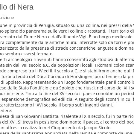
llo di Nera
rizione
ne in provincia di Perugia, situato su una collina, nei pressi della 
no splendido panorama sulle verdi colline circostanti, il territorio di
aversato dal Fiume Nera e dall'affluente Vigi. È un borgo medievale 
ra completamente dalle antiche mura, interrotte solo da torri e por
tterizzato dalla presenza di strade concentriche, anguste e dominate
o sembra essersi fermato.
perti archeologici rinvenuti hanno consentito agli studiosi di afferm
ata sin dall'VIII secolo a.C. da popolazioni locali. I Romani colonizza
do compreso tra il IV ed il II secolo a.C. e si stabilirono anche qui. D
o furono feudo del Duca Corrado di Hurslingen, poi ottennero la pr
à di Spoleto. Rappresentando un luogo fondamentale per il controllo d
eso dallo Stato Pontificio e da Spoleto che riuscì, nel corso del XIII s
dronirsene. Fino alla fine del XV secolo il paese conobbe un periodo
e espansione demografica ed edilizia. A seguito degli scontri in cui 
caratterizzarono il XVI secolo, il borgo subì ingenti danni.
edere:
hiesa di San Giovanni Battista, risalente al XIII secolo, fu in parte r
 del XVI. Si trova in posizione dominante il paese, al centro del bor
un affresco realizzato nel Cinquecento da Jacopo Siculo.
hiesa della Santissima Annunziata dell'Eremita è composta da una 