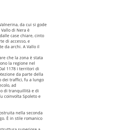
Valnerina, da cui si gode
 Vallo di Nera è
dalle case chiare, cinto
te di accesso, e
 da archi. A Vallo il
are che la zona è stata
rono la regione nel
al 1178 i territori di
otezione da parte della
ei traffici, fu a lungo
ecolo, ad
 di tranquillità e di
fu coinvolta Spoleto e
icostruita nella seconda
go. È in stile romanico
struttura superiore a