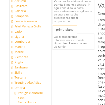
Abruzzo
Visita una località navigando
Va
tramite il menù a sinistra. In
Basilicata
ogni zona d'Italia potrai
Calabria
successivamente scegliere le
Desc
strutture turistiche
Campania
d'eccellenza che ti
Comu
proponiamo.
Emilia Romagna
di u
Friuli Venezia Giulia
attr
primo piano
Lazio
anco
Liguria
Qui ti proporremo
cara
informazioni e curiosità
Lombardia
temp
riguardanti l'area che stai
I re
Marche
visitando.
abit
Molise
perio
Piemonte
Vall
Puglia
citt
Sardegna
cont
Sicilia
impa
Toscana
fort
che 
Trentino Alto Adige
Da v
Umbria
La c
Perugia e dintorni
metà
Assisi
con 
Bastia Umbra
La c