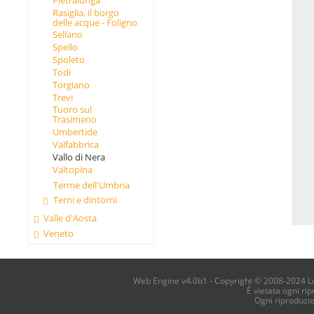
Rasiglia, il borgo
delle acque - Foligno
Sellano
Spello
Spoleto
Todi
Torgiano
Trevi
Tuoro sul
Trasimeno
Umbertide
Valfabbrica
Vallo di Nera
Valtopina
Terme dell'Umbria
Terni e dintorni
Valle d'Aosta
Veneto
Web Engine v4.0b1 - Copyright © 2008-2024 Loca
È vietata ogni ri
Ogni riproduzi