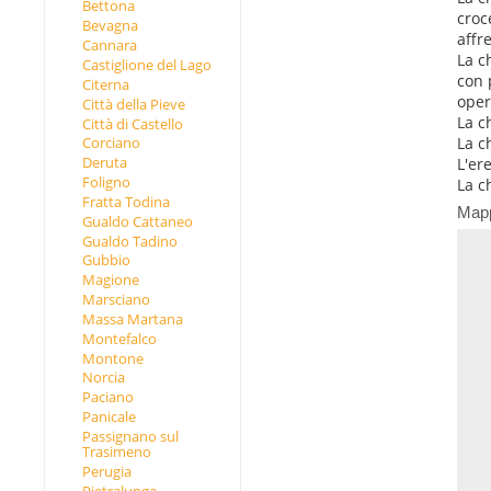
Bettona
croc
Bevagna
affr
Cannara
La c
Castiglione del Lago
con 
Citerna
opera
Città della Pieve
La c
Città di Castello
La c
Corciano
Deruta
L'er
Foligno
La c
Fratta Todina
Map
Gualdo Cattaneo
Gualdo Tadino
Gubbio
Magione
Marsciano
Massa Martana
Montefalco
Montone
Norcia
Paciano
Panicale
Passignano sul
Trasimeno
Perugia
Pietralunga