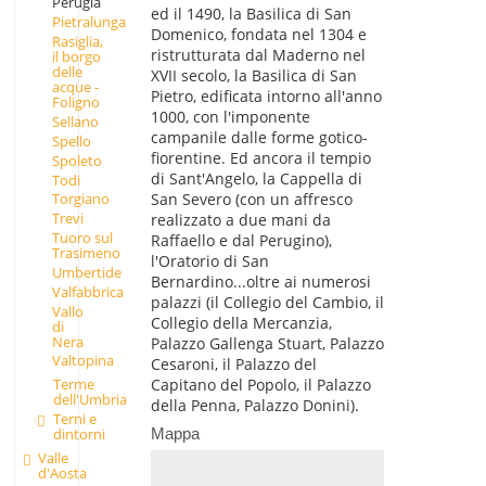
Perugia
ed il 1490, la Basilica di San
Pietralunga
Domenico, fondata nel 1304 e
Rasiglia,
ristrutturata dal Maderno nel
il borgo
delle
XVII secolo, la Basilica di San
acque -
Pietro, edificata intorno all'anno
Foligno
1000, con l'imponente
Sellano
campanile dalle forme gotico-
Spello
fiorentine. Ed ancora il tempio
Spoleto
di Sant'Angelo, la Cappella di
Todi
San Severo (con un affresco
Torgiano
Trevi
realizzato a due mani da
Tuoro sul
Raffaello e dal Perugino),
Trasimeno
l'Oratorio di San
Umbertide
Bernardino...oltre ai numerosi
Valfabbrica
palazzi (il Collegio del Cambio, il
Vallo
Collegio della Mercanzia,
di
Nera
Palazzo Gallenga Stuart, Palazzo
Valtopina
Cesaroni, il Palazzo del
Terme
Capitano del Popolo, il Palazzo
dell'Umbria
della Penna, Palazzo Donini).
Terni e
Mappa
dintorni
Valle
d'Aosta