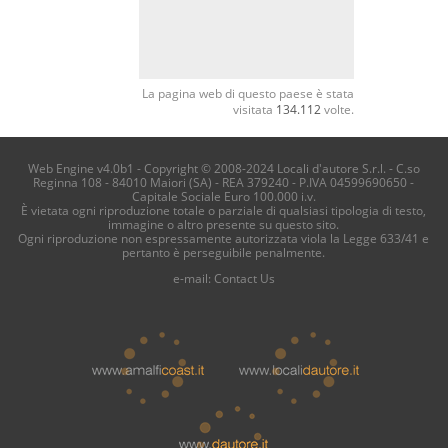
La pagina web di questo paese è stata
visitata
134.112
volte.
Web Engine v4.0b1 - Copyright © 2008-2024 Locali d'autore S.r.l. - C.so
Reginna 108 - 84010 Maiori (SA) - REA 379240 - P.IVA 04599690650 -
Capitale Sociale Euro 100.000 i.v.
È vietata ogni riproduzione totale o parziale di qualsiasi tipologia di testo,
immagine o altro presente su questo sito.
Ogni riproduzione non espressamente autorizzata viola la Legge 633/41 e
pertanto è perseguibile penalmente.
e-mail:
Contact Us