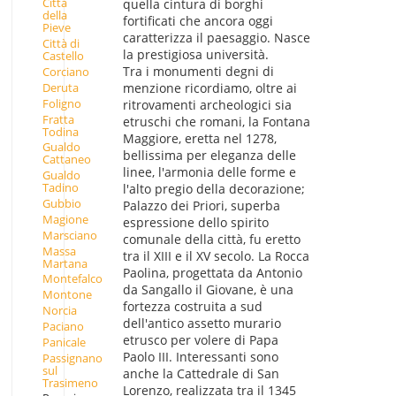
Città
quella cintura di borghi
della
fortificati che ancora oggi
Pieve
caratterizza il paesaggio. Nasce
Città di
la prestigiosa università.
Castello
Tra i monumenti degni di
Corciano
Deruta
menzione ricordiamo, oltre ai
Foligno
ritrovamenti archeologici sia
Fratta
etruschi che romani, la Fontana
Todina
Maggiore, eretta nel 1278,
Gualdo
bellissima per eleganza delle
Cattaneo
linee, l'armonia delle forme e
Gualdo
Tadino
l'alto pregio della decorazione;
Gubbio
Palazzo dei Priori, superba
Magione
espressione dello spirito
Marsciano
comunale della città, fu eretto
Massa
tra il XIII e il XV secolo. La Rocca
Martana
Paolina, progettata da Antonio
Montefalco
da Sangallo il Giovane, è una
Montone
fortezza costruita a sud
Norcia
dell'antico assetto murario
Paciano
etrusco per volere di Papa
Panicale
Paolo III. Interessanti sono
Passignano
sul
anche la Cattedrale di San
Trasimeno
Lorenzo, realizzata tra il 1345