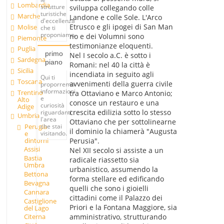
Lombardia
strutture
sviluppa collegando colle
turistiche
Marche
Landone e colle Sole. L'Arco
d'eccellenza
Etrusco e gli ipogei di San Man
Molise
che ti
proponiamo.
no e dei Volumni sono
Piemonte
testimonianze eloquenti.
Puglia
primo
Nel I secolo a.C. è sotto i
Sardegna
piano
Romani: nel 40 la città è
Sicilia
incendiata in seguito agli
Qui ti
Toscana
avvenimenti della guerra civile
proporremo
informazioni
Trentino
tra Ottaviano e Marco Antonio;
e
Alto
conosce un restauro e una
curiosità
Adige
crescita edilizia sotto lo stesso
riguardanti
Umbria
l'area
Ottaviano che per sottolinearne
Perugia
che stai
il dominio la chiamerà "Augusta
e
visitando.
dintorni
Perusia".
Assisi
Nel XII secolo si assiste a un
Bastia
radicale riassetto sia
Umbra
urbanistico, assumendo la
Bettona
forma stellare ed edificando
Bevagna
quelli che sono i gioielli
Cannara
cittadini come il Palazzo dei
Castiglione
Priori e la Fontana Maggiore, sia
del Lago
amministrativo, strutturando
Citerna