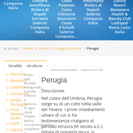
Costiera
Lusso
Amalfitana
Luxury
Campania
Amalfitana
Paestum
Riviera di
Resort
Italia
Riviera di
Costa
Napoli
Benessere
Napoli
Cilentana
Salerno
Health &
Sorrento
Escursioni
Campania
Beauty Club
Salerno
Costa
Italia
Ladispoli
Campania
d'Amalfi
Roma Lazio
Italia
Salerno
Italia
Campania...
tu sei qui:
Home
Umbria
Perugia e dintorni
Perugia
località
strutture
stampa questa pagina
segnala via e-mail
Abruzzo
Visita
Perugia
una
Basilicata
località
Calabria
navigando
Descrizione
tramite
Campania
il menù
Nel cuore dell'Umbria, Perugia
a
Emilia
sorge su di un colle nella valle
sinistra.
Romagna
In ogni
del Tevere. I primi insediamenti
Friuli
zona
Venezia
umani di cui si ha
d'Italia
Giulia
testimonianza risalgono al
potrai
Lazio
successivamente
periodo etrusco (VI secolo a.C.):
scegliere
Liguria
dotata di possenti mura, si
le