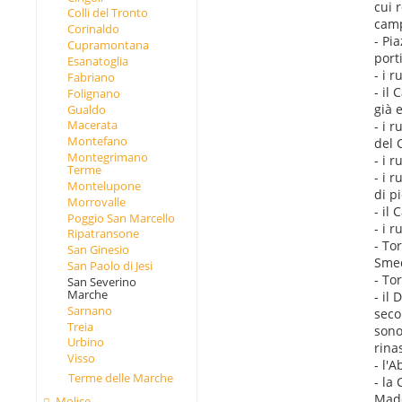
cui 
Colli del Tronto
camp
Corinaldo
- Pia
Cupramontana
porti
Esanatoglia
- i r
Fabriano
- il
Folignano
già e
Gualdo
Macerata
- i r
Montefano
del 
Montegrimano
- i r
Terme
- i r
Montelupone
di p
Morrovalle
- il
Poggio San Marcello
- i 
Ripatransone
- To
San Ginesio
Smed
San Paolo di Jesi
- To
San Severino
Marche
- il
Sarnano
seco
Treia
sono
Urbino
rina
Visso
- l'
Terme delle Marche
- la
Madd
Molise