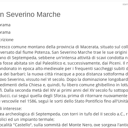
sta
n Severino Marche
orama
orama
rizione
oresco comune montano della provincia di Macerata, situato sul co
aversato dal fiume Potenza, San Severino Marche trae le sue origini
no di Septempeda, sebbene un'intensa attività di scavi condotta ne
ea fosse abitata sin dal Paleolitico e, successivamente, dai Piceni. 
ndonato in epoca alto-medievale per i frequenti saccheggi subiti 
a dei barbari; la nuova città rinacque a poca distanza sottoforma di
ovo Severino, vissuto nel VI secolo. Dopo la dominazione longobard
edimenti della Chiesa e, quindi, fu libero comune ghibellino in lott
fi. Dalla seconda metà del XIV ai primi anni del XV secolo fu sottopo
ucci, cui seguì quella degli Sforza, prima di ritornare nuovamente 
vescovile nel 1586, seguì le sorti dello Stato Pontificio fino all'Unità 
di interesse:
rea archeologica di Septempeda, con torri in tufo del II secolo a.C., r
lici ed un impianto termale;
 località "Castello", sulla sommità del Monte Nero, ove sorgeva l'ant