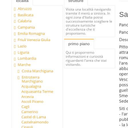
località
strutture
Abruzzo
Visita una località navigando
Sa
tramite il menù a sinistra. In
Basilicata
ogni zona d'Italia potrai
Calabria
successivamente scegliere le
Pan
strutture turistiche
Campania
d'eccellenza che ti
Pan
proponiamo.
Emilia Romagna
Desc
Friuli Venezia Giulia
primo piano
Lazio
Pitt
attr
Liguria
Qui ti proporremo
informazioni e curiosità
roma
Lombardia
riguardanti l'area che stai
l'ar
Marche
visitando.
abba
Costa Marchigiana
oper
Entroterra
Vesc
Marchigiano
poss
Acqualagna
guel
Acquasanta Terme
Smed
Arcevia
Sede 
Ascoli Piceno
Cagli
Siti 
Camerino
- l'a
Castel di Lama
pubb
Castelraimondo
- la
Cingoli