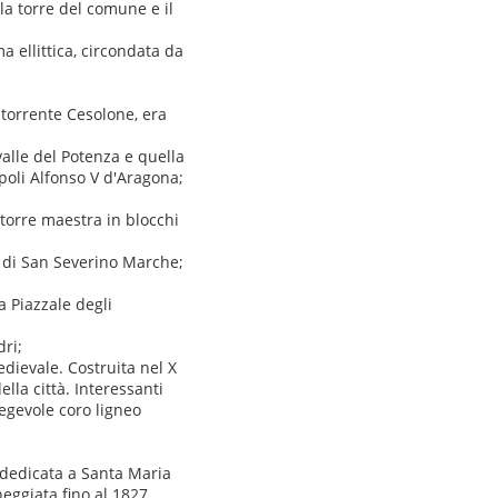
(la torre del comune e il
ma ellittica, circondata da
 torrente Cesolone, era
 valle del Potenza e quella
poli Alfonso V d'Aragona;
la torre maestra in blocchi
ivo di San Severino Marche;
a Piazzale degli
dri;
edievale. Costruita nel X
lla città. Interessanti
regevole coro ligneo
 dedicata a Santa Maria
neggiata fino al 1827