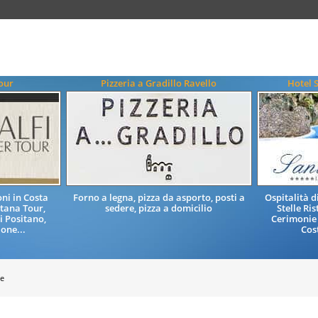
our
Pizzeria a Gradillo Ravello
Hotel 
ni in Costa
Forno a legna, pizza da asporto, posti a
Ospitalità 
itana Tour,
sedere, pizza a domicilio
Stelle Ri
i Positano,
Cerimonie
one...
Cos
he