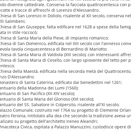
do divenne cattedrale. Conserva la facciata quattrocentesca con p
ecotte e tracce di affreschi di Lorenzo d'Alessandro.
 Chiesa di San Lorenzo in Doliolo, risalente al XII secolo, conserva nel
lli Salimbeni;
 Chiesa di San Giuseppe, fatta edificare nel 1628 a spese della famigl
ata in stile roccocò;
 Chiesa di Santa Maria della Pieve, di impianto romanico;
 Chiesa di San Domenico, edificata nel XIII secolo con l'annesso con
evola tavola cinquecentesca di Bernardino di Mariotto;
 Chiesa di Santa Maria di Valdiola (XIII secolo), con interessanti affr
 Chiesa di Santa Maria di Cesello, con largo spiovente del tetto per
entesco;
 Chiesa della Maestà, edificata nella seconda metà del Quattrocento,
nzo D'Alessandro;
 Monastero di Santa Caterina, edificato dai benedettini nel 1261;
 santuario della Madonna dei Lumi (1560);
santuario di San Pacifico (XII-XIV secolo);
 santuario di Santa Maria del Glorioso (XVI secolo);
santuario del SS. Salvatore in Colpersito, risalente all'XI secolo;
 Palazzo Comunale, costruito nel 1764 su progetto di Clemente Orlan
 Teatro Feronia, intitolato alla dea che secondo la tradizione aveva
ealizato su progetto dell'architetto Ireneo Aleandri;
 Pinacoteca Civica, ospitata a Palazzo Manuzzini, custodisce opere d