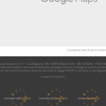
La pagina web di questo paese
li d'autore S.r.l. - C.so Reginna 108 - 84010 Maiori (SA) - REA 379240 - P.IVA 0
produzione totale o parziale di qualsiasi tipologia di testo, immagine o altro presen
one non espressamente autorizzata viola la Legge 633/41 e pertanto è perseguib
e-mail:
Contact Us