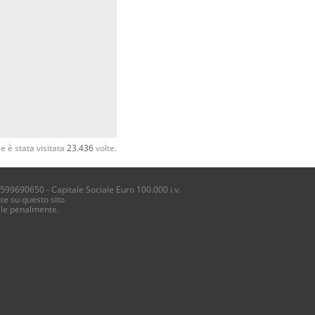
 è stata visitata
23.436
volte.
4599690650 - Capitale Sociale Euro 100.000 i.v.
te su questo sito.
ile penalmente.