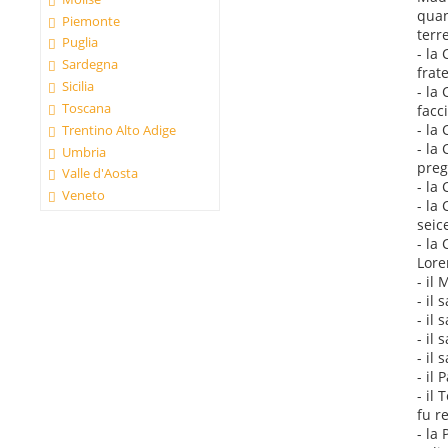
quan
Piemonte
terr
Puglia
- la
Sardegna
frate
Sicilia
- la
Toscana
facci
- la
Trentino Alto Adige
- la
Umbria
preg
Valle d'Aosta
- la
Veneto
- la
seic
- la
Lore
- il
- il
- il 
- il
- il 
- il
- il
fu r
- la