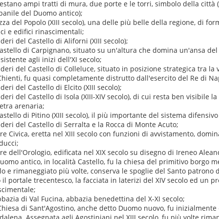
restano ampi tratti di mura, due porte e le torri, simbolo della città 
anile del Duomo antico);
zza del Popolo (XIII secolo), una delle più belle della regione, di for
ci e edifici rinascimentali;
uderi del Castello di Aliforni (XIII secolo);
 Castello di Carpignano, situato su un'altura che domina un'ansa del
sistente agli inizi dell'XI secolo;
uderi del Castello di Colleluce, situato in posizione strategica tra la
Chienti, fu quasi completamente distrutto dall'esercito del Re di Na
uderi del Castello di Elcito (XIII secolo);
uderi del Castello di Isola (XIII-XIV secolo), di cui resta ben visibile 
ietra arenaria;
 Castello di Pitino (XIII secolo), il più importante del sistema difens
ruderi del Castello di Serralta e la Rocca di Monte Acuto;
rre Civica, eretta nel XIII secolo con funzioni di avvistamento, domin
ucci;
rre dell'Orologio, edificata nel XIX secolo su disegno di Ireneo Alean
 Duomo antico, in località Castello, fu la chiesa del primitivo borgo m
lo e rimaneggiato più volte, conserva le spoglie del Santo patrono de
 il portale trecentesco, la facciata in laterizi del XIV secolo ed un p
scimentale;
Abbazia di Val Fucina, abbazia benedettina del X-XI secolo;
 Chiesa di Sant'Agostino, anche detto Duomo nuovo, fu inizialmente
alena. Assegnata agli Agostiniani nel XIII secolo, fu più volte rima