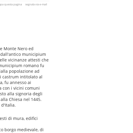
mpa questa pagina
segnala via e-mail
lle Monte Nero ed
 dall'antico municipium
lle vicinanze attesti che
Il municipium romano fu
dalla popolazione ad
 castrum intitolato al
a, fu annesso ai
a con i vicini comuni
sto alla signoria degli
alla Chiesa nel 1445.
d'Italia.
esti di mura, edifici
ico borgo medievale, di