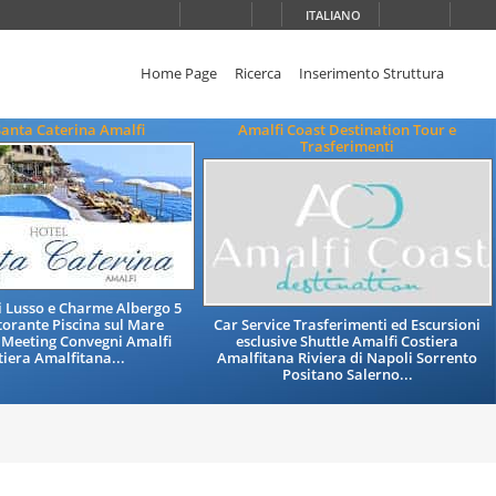
ITALIANO
Home Page
Ricerca
Inserimento Struttura
Santa Caterina Amalfi
Amalfi Coast Destination Tour e
Trasferimenti
di Lusso e Charme Albergo 5
storante Piscina sul Mare
Car Service Trasferimenti ed Escursioni
 Meeting Convegni Amalfi
esclusive Shuttle Amalfi Costiera
tiera Amalfitana...
Amalfitana Riviera di Napoli Sorrento
Positano Salerno...