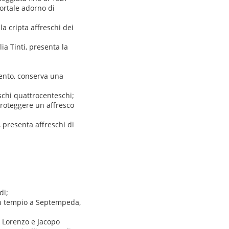
ortale adorno di
la cripta affreschi dei
ia Tinti, presenta la
vento, conserva una
eschi quattrocenteschi;
 proteggere un affresco
 presenta affreschi di
di;
 un tempio a Septempeda,
i Lorenzo e Jacopo