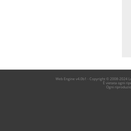
Web Engine v4.0b1 - Copyright © 2008-2024 Loca
È vietata ogni ri
Ogni riproduzi