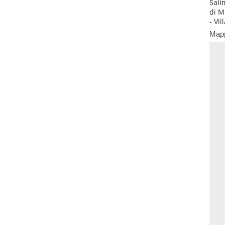
Sali
di M
- Vil
Map