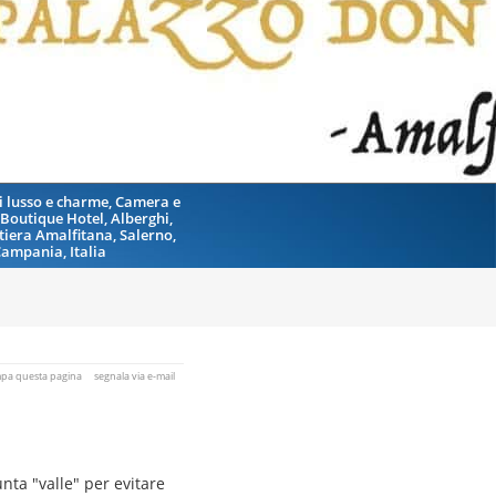
di lusso e charme, Camera e
 Boutique Hotel, Alberghi,
tiera Amalfitana, Salerno,
ampania, Italia
mpa questa pagina
segnala via e-mail
nta "valle" per evitare