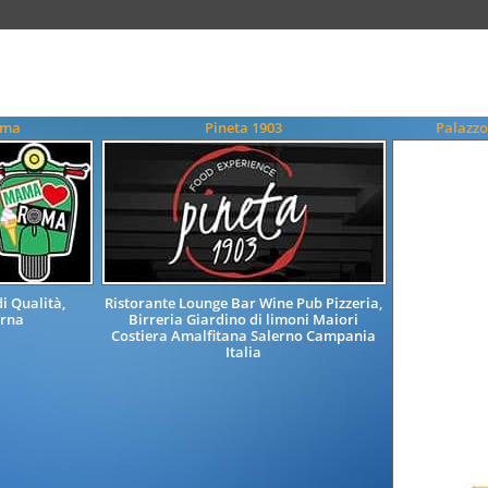
oma
Pineta 1903
Palazzo
i Qualità,
Ristorante Lounge Bar Wine Pub Pizzeria,
erna
Birreria Giardino di limoni Maiori
Costiera Amalfitana Salerno Campania
Italia