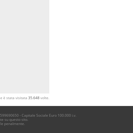
 è stata visitata
35.648
volte.
4599690650 - Capitale Sociale Euro 100.000 i.v.
te su questo sito.
ile penalmente.