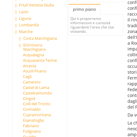
conf
Friuli Venezia Giulia
conf
primo piano
Lazio
racc
Liguria
Qui ti proporremo
Il r
informazioni e curiosità
Lombardia
trad
riguardanti l'area che stai
zona
Marche
visitando.
dell
Costa Marchigiana
a Ro
Entroterra
impa
Marchigiano
coll
Acqualagna
conf
Acquasanta Terme
Arcevia
occu
Ascoli Piceno
stori
Cagli
Ferm
Camerino
rapp
Castel di Lama
Fede
Castelraimondo
cont
Cingoli
dagl
Colli del Tronto
del 
Corinaldo
Da v
Cupramontana
Esanatoglia
La c
Fabriano
neoc
Folignano
ampl
Gualdo