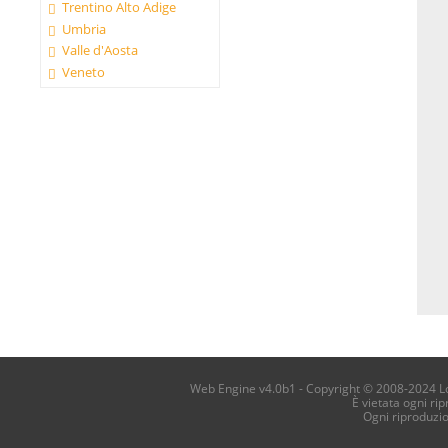
Trentino Alto Adige
Umbria
Valle d'Aosta
Veneto
Web Engine v4.0b1 - Copyright © 2008-2024 Loca
È vietata ogni ri
Ogni riproduzi