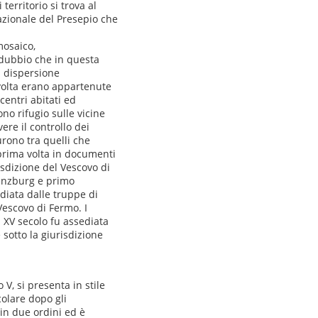
erritorio si trova al
azionale del Presepio che
osaico,
 dubbio che in questa
a dispersione
 volta erano appartenute
entri abitati ed
no rifugio sulle vicine
ere il controllo dei
urono tra quelli che
 prima volta in documenti
risdizione del Vescovo di
Lenzburg e primo
ediata dalle truppe di
Vescovo di Fermo. I
l XV secolo fu assediata
sotto la giurisdizione
V, si presenta in stile
colare dopo gli
in due ordini ed è