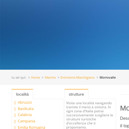
tu sei qui:
Home
Marche
Entroterra Marchigiano
Morrovalle
località
strutture
Abruzzo
Visita una località navigando
Mo
tramite il menù a sinistra. In
Basilicata
ogni zona d'Italia potrai
Calabria
successivamente scegliere le
Desc
strutture turistiche
Campania
d'eccellenza che ti
Il t
proponiamo.
Emilia Romagna