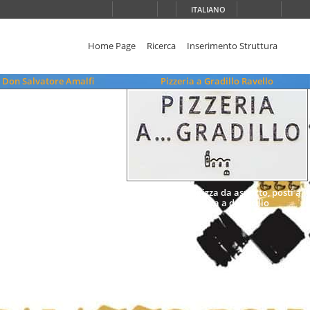
ITALIANO
Home Page
Ricerca
Inserimento Struttura
 Don Salvatore Amalfi
Pizzeria a Gradillo Ravello
Forno a legna, pizza da asporto, posti a
sedere, pizza a domicilio