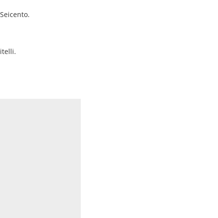
 Seicento.
telli.