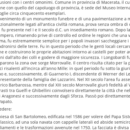
usioni con i centri omonimi. Comune in provincia di Macerata, il cui t
ine con quello del capoluogo di provincia, è sede del Museo Intern
oglie circa cinquecento esemplari.
invenimento di un monumento funebre e di una pavimentazione a m
izionalmente legati all'antica civiltà romana, prova senza ombra di
 fu presente nel I e II secolo d.C. un insediamento romano. Dopo l
'Impero, rimanendo prive di controllo ed ordine le regioni che una
ma, fu estremamente semplice per i popoli invasori saccheggiare i c
dronirsi delle terre. Fu in questo periodo che le genti locali cercaro
ine e costruirono le proprie abitazioni intorno ai castelli per poter av
ini dall'alto dei colli e godere di maggiore sicurezza. I Longobardi f
parono la zona ove sorge Morrovalle. Il centro risulta citato per la
ci risalenti all'incirca all'anno Mille: in quel periodo fu sotto la giu
o e, successivamente, di Guarnerio I, discendente di Werner dei 
resentante della famiglia dei Lazzarini. Nel XII secolo l'area fu ass
rico Barbarossa, mentre dal XIII secolo Morrovalle giurò fedeltà al 
rasti tra Guelfi e Ghibellini coinvolsero direttamente la città che ne
i Aragonesi e successivamente dagli Sforza. Passò poi direttamente 
Papato.
edere:
hiesa di San Bartolomeo, edificata nel 1586 per volere del Papa Sisto 
lassico, ad una sola navata con cappelle laterali ed abside semicir
iamenti e le trasformazioni avvenute nel 1750. La facciata è divisa 