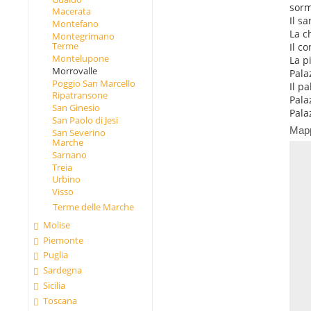
sorm
Macerata
Il s
Montefano
La c
Montegrimano
Terme
Il c
Montelupone
La p
Morrovalle
Palaz
Poggio San Marcello
Il p
Ripatransone
Pala
San Ginesio
Pala
San Paolo di Jesi
Map
San Severino
Marche
Sarnano
Treia
Urbino
Visso
Terme delle Marche
Molise
Piemonte
Puglia
Sardegna
Sicilia
Toscana