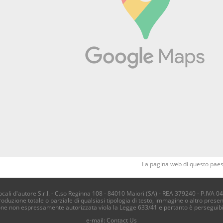
La pagina web di questo paese
li d'autore S.r.l. - C.so Reginna 108 - 84010 Maiori (SA) - REA 379240 - P.IVA 0
produzione totale o parziale di qualsiasi tipologia di testo, immagine o altro presen
one non espressamente autorizzata viola la Legge 633/41 e pertanto è perseguib
e-mail:
Contact Us