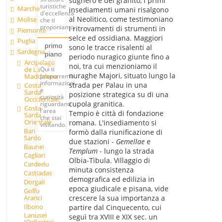
sughero e del granito, i primi
turistiche
Marche
insediamenti umani risalgono
d'eccellenza
al Neolitico, come testimoniano
Molise
che ti
proponiamo.
i ritrovamenti di strumenti in
Piemonte
selce ed ossidiana. Maggiori
Puglia
primo
sono le tracce risalenti al
Sardegna
piano
periodo nuragico giunte fino a
Arcipelago
noi, tra cui menzioniamo il
Qui ti
de La
nuraghe Majori, situato lungo la
proporremo
Maddalena
informazioni
strada per Palau in una
Costa
e
Sarda
posizione strategica su di una
curiosità
Occidentale
cupola granitica.
riguardanti
Costa
l'area
Tempio è città di fondazione
Sarda
che stai
Orientale
romana. L'insediamento si
visitando.
Bari
formò dalla riunificazione di
Sardo
due stazioni -
Gemellae
e
Baunei
Templum
- lungo la strada
Cagliari
Olbia-Tìbula. Villaggio di
Cardedu
minuta consistenza
Castiadas
demografica ed edilizia in
Dorgali
epoca giudicale e pisana, vide
Golfo
Aranci
crescere la sua importanza a
Ilbono
partire dal Cinquecento, cui
Lanusei
seguì tra XVIII e XIX sec. un