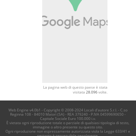
La pagina web di questo paese è stata
visitata
28.096
volte.
Web Engine v4.0b1 - Copyright © 2008-2024 Locali d'autore S.r.l. - C.so
Reginna 108 - 84010 Maiori (SA) - REA 379240 - P.IVA 04599690650 -
Capitale Sociale Euro 100.000 i.v.
È vietata ogni riproduzione totale o parziale di qualsiasi tipologia di testo,
immagine o altro presente su questo sito.
Ogni riproduzione non espressamente autorizzata viola la Legge 633/41 e
pertanto è perseguibile penalmente.