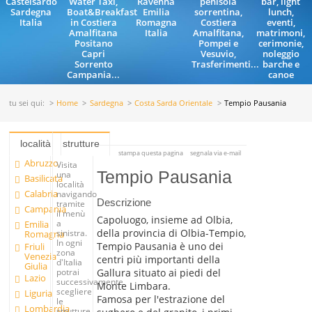
Castelsardo
Water Taxi,
Ravenna
penisola
bar, light
Sardegna
Boat&Breakfast
Emilia
sorrentina,
lunch,
Italia
in Costiera
Romagna
Costiera
eventi,
Amalfitana
Italia
Amalfitana,
matrimoni,
Positano
Pompei e
cerimonie,
Capri
Vesuvio,
noleggio
Sorrento
Trasferimenti...
barche e
Campania...
canoe
tu sei qui:
Home
Sardegna
Costa Sarda Orientale
Tempio Pausania
località
strutture
stampa questa pagina
segnala via e-mail
Abruzzo
Visita
Tempio Pausania
una
Basilicata
località
Calabria
navigando
Descrizione
tramite
Campania
il menù
Capoluogo, insieme ad Olbia,
a
Emilia
della provincia di Olbia-Tempio,
sinistra.
Romagna
In ogni
Tempio Pausania è uno dei
Friuli
zona
Venezia
centri più importanti della
d'Italia
Giulia
Gallura situato ai piedi del
potrai
Lazio
successivamente
Monte Limbara.
scegliere
Liguria
Famosa per l'estrazione del
le
Lombardia
strutture