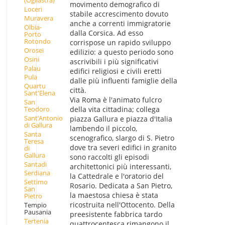
(Ogliastra)
movimento demografico di
Loceri
stabile accrescimento dovuto
Muravera
anche a correnti immigratorie
Olbia-
dalla Corsica. Ad esso
Porto
Rotondo
corrispose un rapido sviluppo
Orosei
edilizio: a questo periodo sono
Osini
ascrivibili i più significativi
Palau
edifici religiosi e civili eretti
Pula
dalle più influenti famiglie della
Quartu
città.
Sant'Elena
Via Roma è l'animato fulcro
San
Teodoro
della vita cittadina; collega
Sant’Antonio
piazza Gallura e piazza d'Italia
di Gallura
lambendo il piccolo,
Santa
scenografico, slargo di S. Pietro
Teresa
dove tra severi edifici in granito
di
Gallura
sono raccolti gli episodi
Santadi
architettonici più interessanti,
Serdiana
la Cattedrale e l'oratorio del
Settimo
Rosario. Dedicata a San Pietro,
San
la maestosa chiesa è stata
Pietro
ricostruita nell'Ottocento. Della
Tempio
Pausania
preesistente fabbrica tardo
Tertenia
quattrocentesca rimangono il