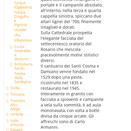
Tortolì
portale e il campanile absidato;
(Ogliastra)
all'interno, nella terza e quarta
Trinità
cappella sinistra, spiccano due
D'Agultu
e
altari lignei del '700, finemente
Vignola
intagliati e dorati.
Urzulei
Sulla Cattedrale prospetta
Uta
l'elegante facciata del
Villasimius
settecentesco oratorio del
Costa
Rosario che mescola
Smeralda
e
piacevolmente motivi stilistici
dintorni
diversi.
Entroterra
Il santuario dei Santi Cosma e
Sardo
Damiano venne fondato nel
Terme
1529 dopo una peste,
della
Sardegna
ricostruito nel 1835 e
Sicilia
restaurato nel 1945.
Interamente in granito con
Toscana
facciata a spioventi e campanile
Trentino
Alto
a vela sulla sommità, è ad aula
Adige
mononavata, con volta a botte
Umbria
divisa da cinque arcate. Gli
Valle
affreschi sono di Carlo
d'Aosta
Armanni.
Veneto