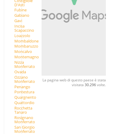
Costigliole
D'Asti
Fubine
Gabiano
Gavi
Incisa
Scapaccino
Loazzolo
Mombaldone
Mombaruzzo
Moncalvo
Montemagno
Nizza
Monferrato
Ovada
Ozzano
La pagina web di questo paese è stata
Monferrato
visitata
30.296
volte.
Penango
Pontestura
Quargnento
Quattordio
Rocchetta
Tanaro
Rosignano
Monferrato
San Giorgio
Monferrato