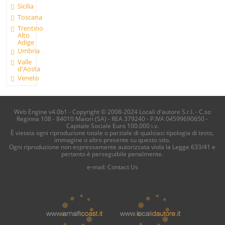
Sicilia
Toscana
Trentino
Alto
Adige
Umbria
Valle
d'Aosta
Veneto
Web Engine v4.0b1 - Copyright © 2008-2024 Locali d'autore S.r.l. - C.so
Reginna 108 - 84010 Maiori (SA) - REA 379240 - P.IVA 04599690650 -
Capitale Sociale Euro 100.000 i.v.
È vietata ogni riproduzione totale o parziale di qualsiasi tipologia di testo,
immagine o altro presente su questo sito.
Ogni riproduzione non espressamente autorizzata viola la Legge 633/41 e
pertanto è perseguibile penalmente.
e-mail:
Contact Us