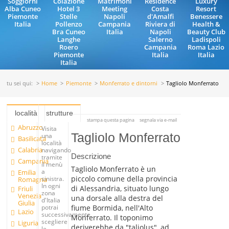
Soggiorni
Colazione
Matrimoni
Residence
Luxury
Alba Cuneo
Hotel 3
Meeting
Costa
Resort
Piemonte
Stelle
Napoli
d'Amalfi
Benessere
Italia
Pollenzo
Campania
Riviera di
Health &
Bra Cuneo
Italia
Napoli
Beauty Club
Langhe
Salerno
Ladispoli
Roero
Campania
Roma Lazio
Piemonte
Italia
Italia
Italia
tu sei qui:
Home
Piemonte
Monferrato e dintorni
Tagliolo Monferrato
località
strutture
stampa questa pagina
segnala via e-mail
Abruzzo
Visita
Tagliolo Monferrato
una
Basilicata
località
Calabria
navigando
Descrizione
tramite
Campania
il menù
Tagliolo Monferrato è un
a
Emilia
piccolo comune della provincia
sinistra.
Romagna
In ogni
di Alessandria, situato lungo
Friuli
zona
Venezia
una dorsale alla destra del
d'Italia
Giulia
fiume Bormida, nell'Alto
potrai
Lazio
successivamente
Monferrato. Il toponimo
scegliere
Liguria
deriverebbe da "taliolus", ad
le