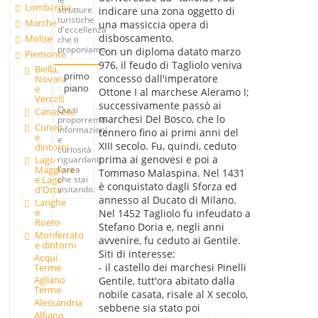
Lombardia
strutture
indicare una zona oggetto di
turistiche
Marche
una massiccia opera di
d'eccellenza
disboscamento.
Molise
che ti
proponiamo.
Con un diploma datato marzo
Piemonte
976, il feudo di Tagliolo veniva
Biella,
primo
concesso dall'imperatore
Novara
piano
e
Ottone I al marchese Aleramo I;
Vercelli
successivamente passò ai
Qui ti
Canavese
marchesi Del Bosco, che lo
proporremo
Cuneo
informazioni
tennero fino ai primi anni del
e
e
XIII secolo. Fu, quindi, ceduto
dintorni
curiosità
prima ai genovesi e poi a
Lago
riguardanti
Maggiore
l'area
Tommaso Malaspina. Nel 1431
e Lago
che stai
è conquistato dagli Sforza ed
d'Orta
visitando.
annesso al Ducato di Milano.
Langhe
e
Nel 1452 Tagliolo fu infeudato a
Roero
Stefano Doria e, negli anni
Monferrato
avvenire, fu ceduto ai Gentile.
e dintorni
Siti di interesse:
Acqui
- il castello dei marchesi Pinelli
Terme
Agliano
Gentile, tutt'ora abitato dalla
Terme
nobile casata, risale al X secolo,
Alessandria
sebbene sia stato poi
Alfiano