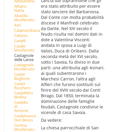
Lancia dal soprannome che gli
Alessandria
era stato attribuito per essere
Alfiano
Natta
stato lanciere del Barbarossa.
Altavilla
Dal Conte con molta probabilità
Monferrato
discese il Manfredi celebrato
Asti
da Dante. Nel XIV secolo il
Calamandrana
feudo risulta nei domini dati in
Calosso
dote a Valentina Visconti
Canelli
andata in sposa a Luigi di
Casale
Monferrato
Valois, Duca di Orlèans. Dalla
Castagnole
seconda metà del XVI secolo,
delle Lanze
sotto i Savoia, fu diviso in due
Castagnole
parti: una attribuita agli Asinari,
Monferrato
ai quali subentrarono i
Castel
Boglione
Marchesi Carron, l'altra agli
Castel
Alfieri che furono sostituiti sul
Rocchero
finire del XVIII secolo dai Conti
Castelletto
Birago. Dal 1850, terminata la
Molina
dominazione delle famiglie
Castello
di
feudali, Castagnole condivise le
Annone
vicende di casa Savoia.
Castelnuovo
Don Bosco
Da vedere:
Cerrina
La chiesa parrocchiale di San
Monferrato