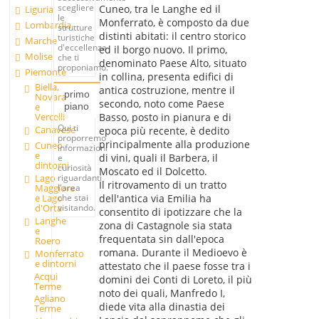
scegliere
Cuneo, tra le Langhe ed il
Liguria
le
Monferrato, è composto da due
Lombardia
strutture
distinti abitati: il centro storico
turistiche
Marche
d'eccellenza
ed il borgo nuovo. Il primo,
Molise
che ti
denominato Paese Alto, situato
proponiamo.
Piemonte
in collina, presenta edifici di
Biella,
antica costruzione, mentre il
primo
Novara
secondo, noto come Paese
piano
e
Basso, posto in pianura e di
Vercelli
Qui ti
Canavese
epoca più recente, è dedito
proporremo
principalmente alla produzione
Cuneo
informazioni
e
di vini, quali il Barbera, il
e
dintorni
curiosità
Moscato ed il Dolcetto.
Lago
riguardanti
Il ritrovamento di un tratto
Maggiore
l'area
e Lago
che stai
dell'antica via Emilia ha
d'Orta
visitando.
consentito di ipotizzare che la
Langhe
zona di Castagnole sia stata
e
frequentata sin dall'epoca
Roero
romana. Durante il Medioevo è
Monferrato
e dintorni
attestato che il paese fosse tra i
Acqui
domini dei Conti di Loreto, il più
Terme
noto dei quali, Manfredo I,
Agliano
diede vita alla dinastia dei
Terme