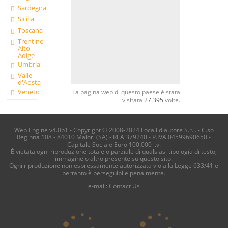
Sardegna
Sicilia
Toscana
Trentino
Alto
Adige
Umbria
Valle
d'Aosta
Veneto
La pagina web di questo paese è stata
visitata
27.395
volte.
Web Engine v4.0b1 - Copyright © 2008-2024 Locali d'autore S.r.l. - C.so
Reginna 108 - 84010 Maiori (SA) - REA 379240 - P.IVA 04599690650 -
Capitale Sociale Euro 100.000 i.v.
È vietata ogni riproduzione totale o parziale di qualsiasi tipologia di testo,
immagine o altro presente su questo sito.
Ogni riproduzione non espressamente autorizzata viola la Legge 633/41 e
pertanto è perseguibile penalmente.
e-mail:
Contact Us