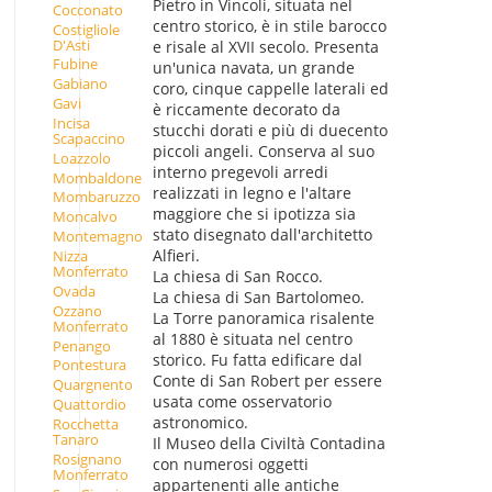
Pietro in Vincoli, situata nel
Cocconato
centro storico, è in stile barocco
Costigliole
D'Asti
e risale al XVII secolo. Presenta
Fubine
un'unica navata, un grande
Gabiano
coro, cinque cappelle laterali ed
Gavi
è riccamente decorato da
Incisa
stucchi dorati e più di duecento
Scapaccino
piccoli angeli. Conserva al suo
Loazzolo
interno pregevoli arredi
Mombaldone
realizzati in legno e l'altare
Mombaruzzo
maggiore che si ipotizza sia
Moncalvo
stato disegnato dall'architetto
Montemagno
Alfieri.
Nizza
Monferrato
La chiesa di San Rocco.
Ovada
La chiesa di San Bartolomeo.
Ozzano
La Torre panoramica risalente
Monferrato
al 1880 è situata nel centro
Penango
storico. Fu fatta edificare dal
Pontestura
Conte di San Robert per essere
Quargnento
usata come osservatorio
Quattordio
astronomico.
Rocchetta
Tanaro
Il Museo della Civiltà Contadina
Rosignano
con numerosi oggetti
Monferrato
appartenenti alle antiche