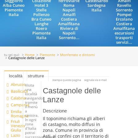
Soggiorni
Colazione
ferroviarie
Castelsardo
Amalfi
Alba Cuneo
Hotel 3
Roma
Sardegna
Ravello
Piemonte
Stelle
Napoli
Italia
Sorrento
Italia
Pollenzo
Amalfi
Pompei
Bra Cuneo
Costiera
Ercolano
Langhe
Amalfitana
Costiera
Roero
Riviera di
Amalfitana
Piemonte
Napoli
escursioni
Italia
Sorrento...
trasporti
servizi...
tu sei qui:
Home
Piemonte
Monferrato e dintorni
Castagnole delle Lanze
località
strutture
stampa questa pagina
segnala via e-mail
Abruzzo
Visita
Castagnole delle
una
Basilicata
località
Calabria
Lanze
navigando
tramite
Campania
il menù
Descrizione
a
Emilia
sinistra.
Romagna
Il toponimo richiama gli alberi
In ogni
Friuli
di castagno, molto diffusi in
zona
Venezia
d'Italia
Giulia
zona. Comune in provincia di
potrai
Lazio
Asti, ai confini con il territorio di
successivamente