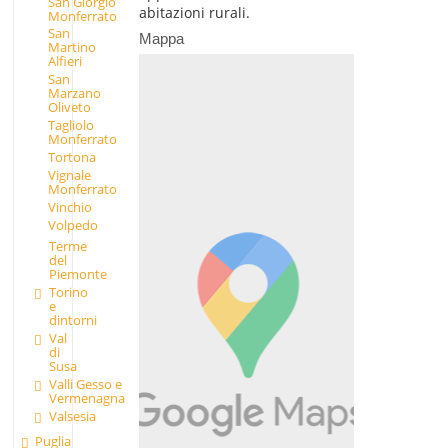
San Giorgio
abitazioni rurali.
Monferrato
San
Mappa
Martino
Alfieri
San
Marzano
Oliveto
Tagliolo
Monferrato
Tortona
Vignale
Monferrato
Vinchio
Volpedo
Terme
del
Piemonte
Torino
e
dintorni
Val
di
Susa
Valli Gesso e
Vermenagna
Valsesia
Puglia