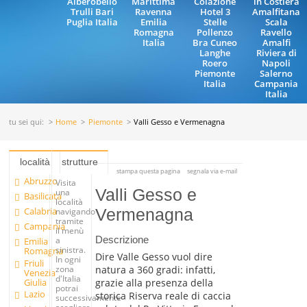
Alberobello
Marittima
Colazione
in Costiera
Trulli Bari
Ravenna
Hotel 3
Amalfitana
Puglia Italia
Emilia
Stelle
Scala
Romagna
Pollenzo
Ravello
Italia
Bra Cuneo
Amalfi
Langhe
Riviera di
Roero
Napoli
Piemonte
Salerno
Italia
Campania
Italia
tu sei qui:
Home
Piemonte
Valli Gesso e Vermenagna
località
strutture
stampa questa pagina
segnala via e-mail
Abruzzo
Visita
Valli Gesso e
una
Basilicata
località
Calabria
Vermenagna
navigando
tramite
Campania
il menù
Descrizione
a
Emilia
sinistra.
Romagna
Dire Valle Gesso vuol dire
In ogni
Friuli
natura a 360 gradi: infatti,
zona
Venezia
d'Italia
Giulia
grazie alla presenza della
potrai
Lazio
storica Riserva reale di caccia
successivamente