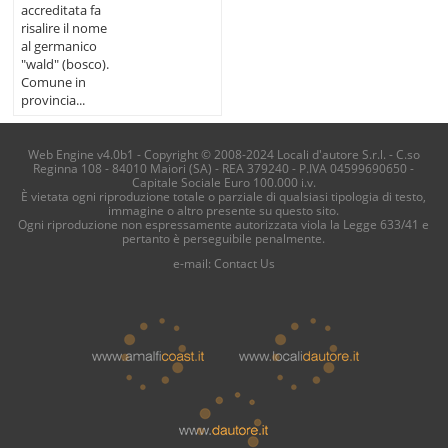
accreditata fa
risalire il nome
al germanico
"wald" (bosco).
Comune in
provincia...
Web Engine v4.0b1 - Copyright © 2008-2024 Locali d'autore S.r.l. - C.so
Reginna 108 - 84010 Maiori (SA) - REA 379240 - P.IVA 04599690650 -
Capitale Sociale Euro 100.000 i.v.
È vietata ogni riproduzione totale o parziale di qualsiasi tipologia di testo,
immagine o altro presente su questo sito.
Ogni riproduzione non espressamente autorizzata viola la Legge 633/41 e
pertanto è perseguibile penalmente.
e-mail:
Contact Us