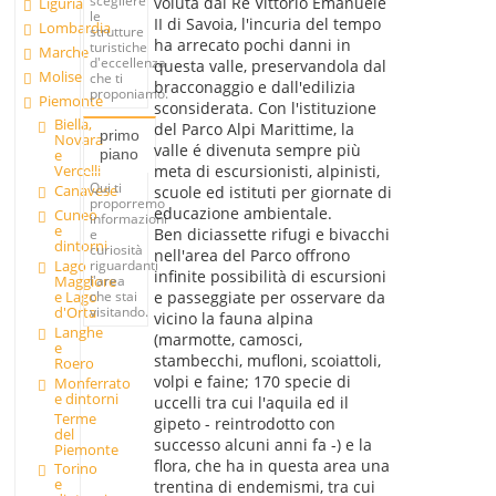
scegliere
voluta dal Re Vittorio Emanuele
Liguria
le
II di Savoia, l'incuria del tempo
Lombardia
strutture
ha arrecato pochi danni in
turistiche
Marche
d'eccellenza
questa valle, preservandola dal
Molise
che ti
bracconaggio e dall'edilizia
proponiamo.
Piemonte
sconsiderata. Con l'istituzione
Biella,
del Parco Alpi Marittime, la
primo
Novara
valle é divenuta sempre più
piano
e
meta di escursionisti, alpinisti,
Vercelli
Qui ti
Canavese
scuole ed istituti per giornate di
proporremo
educazione ambientale.
Cuneo
informazioni
e
Ben diciassette rifugi e bivacchi
e
dintorni
curiosità
nell'area del Parco offrono
Lago
riguardanti
infinite possibilità di escursioni
Maggiore
l'area
e Lago
che stai
e passeggiate per osservare da
d'Orta
visitando.
vicino la fauna alpina
Langhe
(marmotte, camosci,
e
stambecchi, mufloni, scoiattoli,
Roero
volpi e faine; 170 specie di
Monferrato
e dintorni
uccelli tra cui l'aquila ed il
Terme
gipeto - reintrodotto con
del
successo alcuni anni fa -) e la
Piemonte
flora, che ha in questa area una
Torino
e
trentina di endemismi, tra cui