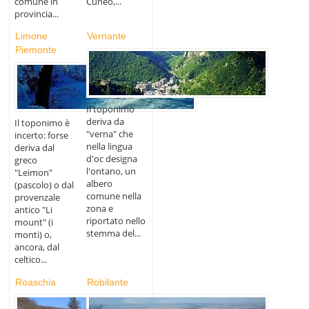
comune in
Cuneo,...
provincia...
Limone
Vernante
Piemonte
Il toponimo
deriva da
Il toponimo è
"verna" che
incerto: forse
nella lingua
deriva dal
d'oc designa
greco
l'ontano, un
"Leimon"
albero
(pascolo) o dal
comune nella
provenzale
zona e
antico "Li
riportato nello
mount" (i
stemma del...
monti) o,
ancora, dal
celtico...
Roaschia
Robilante