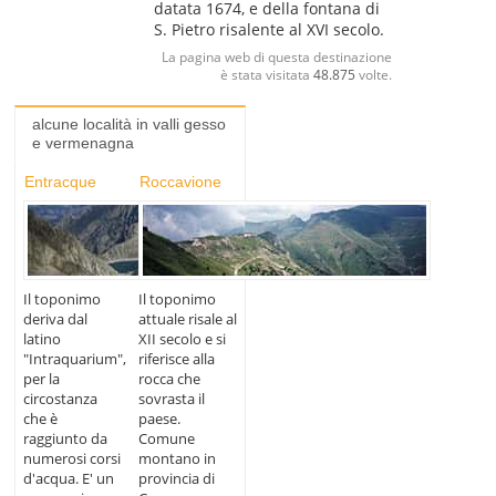
datata 1674, e della fontana di
S. Pietro risalente al XVI secolo.
La pagina web di questa destinazione
è stata visitata
48.875
volte.
alcune località in valli gesso
e vermenagna
Entracque
Roccavione
Il toponimo
Il toponimo
deriva dal
attuale risale al
latino
XII secolo e si
"Intraquarium",
riferisce alla
per la
rocca che
circostanza
sovrasta il
che è
paese.
raggiunto da
Comune
numerosi corsi
montano in
d'acqua. E' un
provincia di