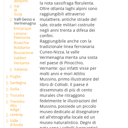
dintorni
la nota sassifraga florulenta.
Val
Oltre ottanta laghi alpini sono
di
raggiungibili attraverso
Susa
Valli Gesso e
mulattiere, antiche strade del
Vermenagna
sale, strade militari costruite
Entracque
negli anni trenta a difesa dei
Limone
confini.
Piemonte
Raggiungibile anche con la
Roaschia
tradizionale linea ferroviaria
Robilante
Cuneo-Nizza, la valle
Roccavione
Vermenagna merita una sosta
Valdieri
nel paese di Pinocchio,
Vernante
Vernante: qui infatti visse per
Valsesia
molti anni e morì Attilio
Puglia
Mussino, primo illustratore del
Sardegna
libro di Collodi. Il paese é
Sicilia
disseminato di più di cento
Toscana
murales che ritraggono
fedelmente le illustrazioni del
Trentino
Alto
Mussino, possiede un piccolo
Adige
museo dedicato al disegnatore
Umbria
ed all'etnografia locale ed un
Valle
museo naturalistico. Degni di
d'Aosta
nota sono i coltelli "vernantin",