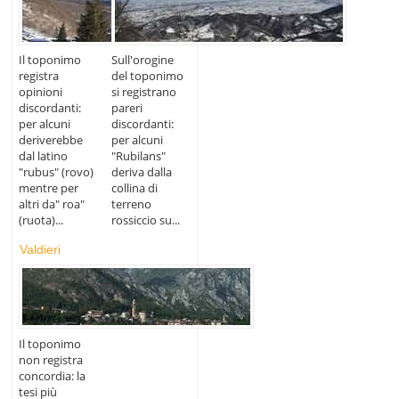
Il toponimo
Sull'orogine
registra
del toponimo
opinioni
si registrano
discordanti:
pareri
per alcuni
discordanti:
deriverebbe
per alcuni
dal latino
"Rubilans"
"rubus" (rovo)
deriva dalla
mentre per
collina di
altri da" roa"
terreno
(ruota)...
rossiccio su...
Valdieri
Il toponimo
non registra
concordia: la
tesi più