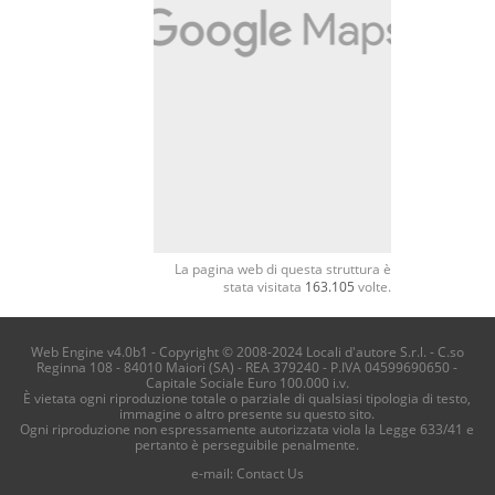
La pagina web di questa struttura è
stata visitata
163.105
volte.
Web Engine v4.0b1 - Copyright © 2008-2024 Locali d'autore S.r.l. - C.so
Reginna 108 - 84010 Maiori (SA) - REA 379240 - P.IVA 04599690650 -
Capitale Sociale Euro 100.000 i.v.
È vietata ogni riproduzione totale o parziale di qualsiasi tipologia di testo,
immagine o altro presente su questo sito.
Ogni riproduzione non espressamente autorizzata viola la Legge 633/41 e
pertanto è perseguibile penalmente.
e-mail:
Contact Us