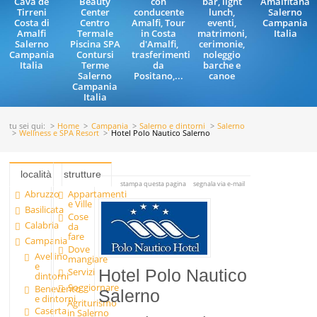
Cava de
Beauty
con
bar, light
Amalfitana
Tirreni
Center
conducente
lunch,
Salerno
Costa di
Centro
Amalfi, Tour
eventi,
Campania
Amalfi
Termale
in Costa
matrimoni,
Italia
Salerno
Piscina SPA
d'Amalfi,
cerimonie,
Campania
Contursi
trasferimenti
noleggio
Italia
Terme
da
barche e
Salerno
Positano,...
canoe
Campania
Italia
tu sei qui:
Home
Campania
Salerno e dintorni
Salerno
Wellness e SPA Resort
Hotel Polo Nautico Salerno
località
strutture
stampa questa pagina
segnala via e-mail
Abruzzo
Appartamenti
e Ville
Basilicata
Cose
Calabria
da
fare
Campania
Dove
Avellino
mangiare
e
Servizi
Hotel Polo Nautico
dintorni
Soggiornare
Benevento
Salerno
e dintorni
Agriturismo
Caserta
in Salerno