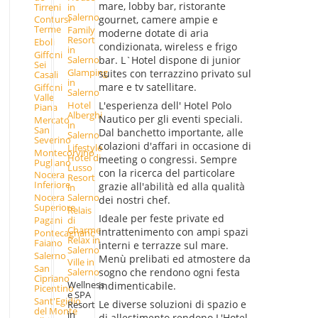
mare, lobby bar, ristorante
Tirreni
in
Salerno
gournet, camere ampie e
Contursi
Terme
Family
moderne dotate di aria
Resort
Eboli
condizionata, wireless e frigo
in
Giffoni
bar. L`Hotel dispone di junior
Salerno
Sei
Glamping
suites con terrazzino privato sul
Casali
in
mare e tv satellitare.
Giffoni
Salerno
Valle
L'esperienza dell' Hotel Polo
Hotel
Piana
Alberghi
Nautico per gli eventi speciali.
Mercato
in
San
Dal banchetto importante, alle
Salerno
Severino
colazioni d'affari in occasione di
Lifestyle
Montecorvino
Hotel di
meeting o congressi. Sempre
Pugliano
Lusso
con la ricerca del particolare
Nocera
Resort
Inferiore
grazie all'abilità ed alla qualità
in
Salerno
Nocera
dei nostri chef.
Superiore
Relais
Ideale per feste private ed
di
Pagani
Charme
intrattenimento con ampi spazi
Pontecagnano
Relax in
Faiano
interni e terrazze sul mare.
Salerno
Salerno
Menù prelibati ed atmostere da
Ville in
San
sogno che rendono ogni festa
Salerno
Cipriano
Wellness
indimenticabile.
Picentino
e SPA
Sant'Egidio
Le diverse soluzioni di spazio e
Resort
del Monte
in
di allestimento rendono L'Hotel