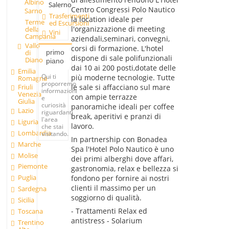
Albino
Salerno
Centro Congressi Polo Nautico
Sarno
Trasferimenti
la location ideale per
Terme
ed Escursioni
l'organizzazione di meeting
della
Vini
Campania
aziendali,seminari, convegni,
Vallo
corsi di formazione. L'hotel
di
primo
dispone di sale polifunzionali
Diano
piano
dai 10 ai 200 posti,dotate delle
Emilia
Qui ti
più moderne tecnologie. Tutte
Romagna
proporremo
le sale si affacciano sul mare
Friuli
informazioni
Venezia
con ampie terrazze
e
Giulia
curiosità
panoramiche ideali per coffee
Lazio
riguardanti
break, aperitivi e pranzi di
l'area
Liguria
lavoro.
che stai
Lombardia
visitando.
In partnership con Bonadea
Marche
Spa l'Hotel Polo Nautico è uno
Molise
dei primi alberghi dove affari,
Piemonte
gastronomia, relax e bellezza si
Puglia
fondono per fornire ai nostri
clienti il massimo per un
Sardegna
soggiorno di qualità.
Sicilia
- Trattamenti Relax ed
Toscana
antistress - Solarium
Trentino