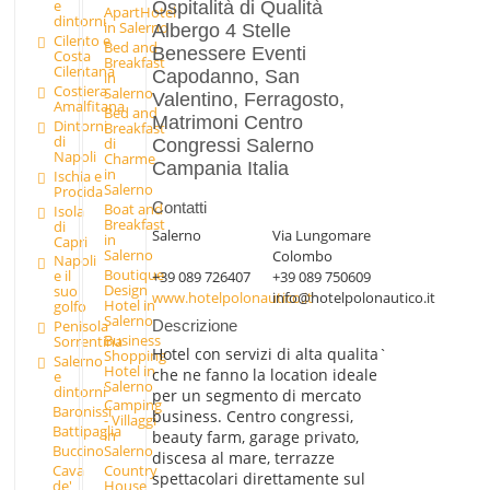
e
Ospitalità di Qualità
ApartHotel
dintorni
in Salerno
Albergo 4 Stelle
Cilento e
Bed and
Benessere Eventi
Costa
Breakfast
Cilentana
Capodanno, San
in
Costiera
Salerno
Valentino, Ferragosto,
Amalfitana
Bed and
Matrimoni Centro
Dintorni
Breakfast
di
di
Congressi Salerno
Napoli
Charme
Campania Italia
in
Ischia e
Salerno
Procida
Contatti
Boat and
Isola
Breakfast
di
Salerno
Via Lungomare
in
Capri
Salerno
Colombo
Napoli
Boutique
e il
+39 089 726407
+39 089 750609
Design
suo
www.hotelpolonautico.it
info@hotelpolonautico.it
Hotel in
golfo
Salerno
Penisola
Descrizione
Business
Sorrentina
Hotel con servizi di alta qualita`
Shopping
Salerno
Hotel in
che ne fanno la location ideale
e
Salerno
dintorni
per un segmento di mercato
Camping
Baronissi
business. Centro congressi,
- Villaggi
Battipaglia
in
beauty farm, garage privato,
Buccino
Salerno
discesa al mare, terrazze
Cava
Country
spettacolari direttamente sul
de'
House