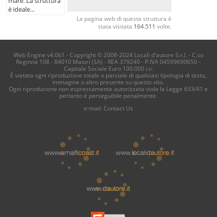
mare. La struttura
è ideale...
La pagina web di questa struttura è
stata visitata
164.511
volte.
Web Engine v4.0b1 - Copyright © 2008-2024 Locali d'autore S.r.l. - C.so
Reginna 108 - 84010 Maiori (SA) - REA 379240 - P.IVA 04599690650 -
Capitale Sociale Euro 100.000 i.v.
È vietata ogni riproduzione totale o parziale di qualsiasi tipologia di testo,
immagine o altro presente su questo sito.
Ogni riproduzione non espressamente autorizzata viola la Legge 633/41 e
pertanto è perseguibile penalmente.
e-mail:
Contact Us