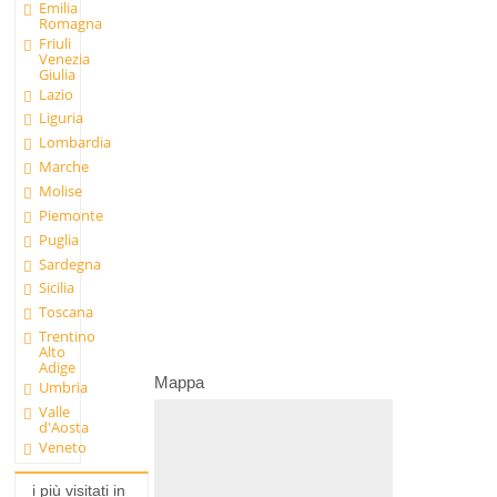
Emilia
Romagna
Friuli
Venezia
Giulia
Lazio
Liguria
Lombardia
Marche
Molise
Piemonte
Puglia
Sardegna
Sicilia
Toscana
Trentino
Alto
Adige
Mappa
Umbria
Valle
d'Aosta
Veneto
i più visitati in