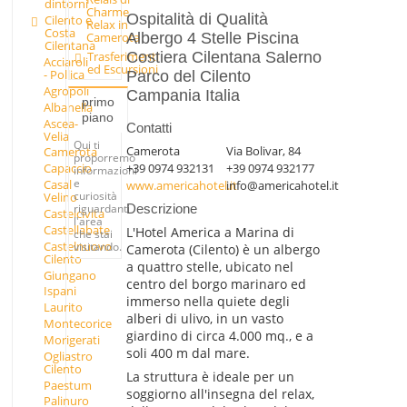
dintorni
Charme
Ospitalità di Qualità
Cilento e
Relax in
Costa
Camerota
Albergo 4 Stelle Piscina
Cilentana
Costiera Cilentana Salerno
Trasferimenti
Acciaroli
ed Escursioni
- Pollica
Parco del Cilento
Agropoli
Campania Italia
primo
Albanella
piano
Ascea-
Contatti
Velia
Qui ti
Camerota
Via Bolivar, 84
Camerota
proporremo
+39 0974 932131
+39 0974 932177
Capaccio
informazioni
e
Casal
www.americahotel.it
info@americahotel.it
curiosità
Velino
riguardanti
Descrizione
Castelcivita
l'area
Castellabate
L'Hotel America a Marina di
che stai
Castelnuovo
visitando.
Camerota (Cilento) è un albergo
Cilento
a quattro stelle, ubicato nel
Giungano
centro del borgo marinaro ed
Ispani
immerso nella quiete degli
Laurito
alberi di ulivo, in un vasto
Montecorice
giardino di circa 4.000 mq., e a
Morigerati
soli 400 m dal mare.
Ogliastro
Cilento
La struttura è ideale per un
Paestum
soggiorno all'insegna del relax,
Palinuro