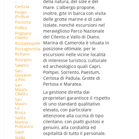
della natura, del sole e del
-
Centola
mare. L'albergo propone,
Pioppi
inoltre, gite in barca con visita
(Pollica)
delle grotte marine e di cale
Pisciotta
isolate, nonché escursioni nel
Pollica
meraviglioso Parco Nazionale
Prignano
del Cilento e Vallo di Diano.
Cilento
Marina di Camerota è situata in
Roccadaspide
posizione ottimale, per le
Roccagloriosa
Rofrano
escursioni nelle vicine località
Roscigno
di interesse turistico, culturale
Salento
ed archeologico quali Capri,
San
Pompei, Sorrento, Paestum,
Giovanni
Certosa di Padula, Grotte di
a Piro
Pertosa e Maratea.
San
Mauro
La gestione diretta dai
Cilento
proprietari garantisce il rispetto
San
Mauro
di uno standard qualitativo
La
elevato, con particolare
Bruca
attenzione alla cucina di tipo
Santa
cilentano, con piatti gustosi e
Marina -
Policastro
genuini, alla cordialità ed
Sapri
ospitalità di tutto il personale.
Stella