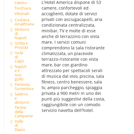
L'Hotel America dispone di 53
Cilento
camere, confortevoli ed
Torchiara
Vibonati
accoglienti, dotate di servizi
privati con asciugacapelli, aria
Costiera
Amalfitana
condizionata centralizzata,
Dintorni
minibar, TV e molte di esse
di
anche di terrazzino con vista
Napoli
mare. I servizi comuni
Ischia e
Procida
comprendono la sala ristorante
Isola
climatizzata, un piacevole
di
terrazzo-ristorante con vista
Capri
mare, bar con giardino
Napoli
attrezzato per spettacoli serali
e il
suo
di musica dal vivo, piscina, sala
golfo
fitness, centro benessere, sala
Penisola
tv, ampio parcheggio, spiaggia
Sorrentina
privata a 900 metri in uno dei
Salerno
e
punti più suggestivi della costa,
dintorni
raggiungibile con un comodo
Terme
servizio navetta dell'hotel.
della
Campania
Vallo
di
Diano