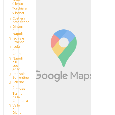
Stella
Cilento
Torchiara
Vibonati
Costiera
Amalfitana
Dintorni
di
Napoli
Ischia e
Procida
Isola
di
Capri
Napoli
e il
suo
golfo
Penisola
Sorrentina
Salerno
e
dintorni
Terme
della
Campania
Vallo
di
Diano