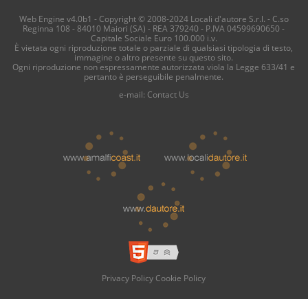
Web Engine v4.0b1 - Copyright © 2008-2024 Locali d'autore S.r.l. - C.so
Reginna 108 - 84010 Maiori (SA) - REA 379240 - P.IVA 04599690650 -
Capitale Sociale Euro 100.000 i.v.
È vietata ogni riproduzione totale o parziale di qualsiasi tipologia di testo,
immagine o altro presente su questo sito.
Ogni riproduzione non espressamente autorizzata viola la Legge 633/41 e
pertanto è perseguibile penalmente.
e-mail:
Contact Us
Privacy Policy
Cookie Policy