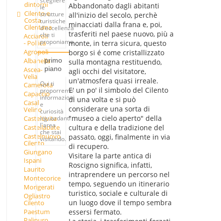
scegliere
dintorni
Abbandonato dagli abitanti
le
Cilento e
strutture
all'inizio del secolo, perchè
Costa
turistiche
minacciati dalla frana e, poi,
Cilentana
d'eccellenza
trasferiti nel paese nuovo, più a
che ti
Acciaroli
proponiamo.
- Pollica
monte, in terra sicura, questo
Agropoli
borgo si é come cristallizzato
Albanella
primo
sulla montagna restituendo,
piano
Ascea-
agli occhi del visitatore,
Velia
un'atmosfera quasi irreale.
Qui ti
Camerota
E' un po' il simbolo del Cilento
proporremo
Capaccio
informazioni
di una volta e si può
Casal
e
considerare una sorta di
Velino
curiosità
"museo a cielo aperto" della
Castelcivita
riguardanti
l'area
Castellabate
cultura e della tradizione del
che stai
Castelnuovo
passato, oggi, finalmente in via
visitando.
Cilento
di recupero.
Giungano
Visitare la parte antica di
Ispani
Roscigno significa, infatti,
Laurito
intraprendere un percorso nel
Montecorice
tempo, seguendo un itinerario
Morigerati
turistico, sociale e culturale di
Ogliastro
un luogo dove il tempo sembra
Cilento
Paestum
essersi fermato.
Palinuro