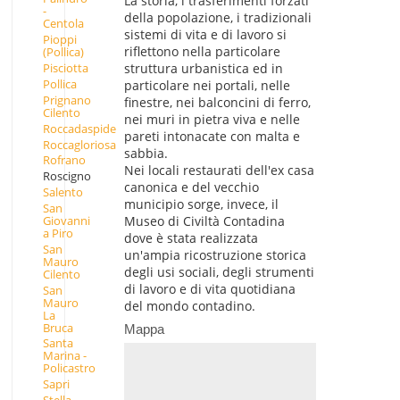
La storia, i trasferimenti forzati
-
della popolazione, i tradizionali
Centola
sistemi di vita e di lavoro si
Pioppi
riflettono nella particolare
(Pollica)
Pisciotta
struttura urbanistica ed in
Pollica
particolare nei portali, nelle
Prignano
finestre, nei balconcini di ferro,
Cilento
nei muri in pietra viva e nelle
Roccadaspide
pareti intonacate con malta e
Roccagloriosa
sabbia.
Rofrano
Nei locali restaurati dell'ex casa
Roscigno
canonica e del vecchio
Salento
municipio sorge, invece, il
San
Giovanni
Museo di Civiltà Contadina
a Piro
dove è stata realizzata
San
un'ampia ricostruzione storica
Mauro
degli usi sociali, degli strumenti
Cilento
di lavoro e di vita quotidiana
San
Mauro
del mondo contadino.
La
Bruca
Mappa
Santa
Marina -
Policastro
Sapri