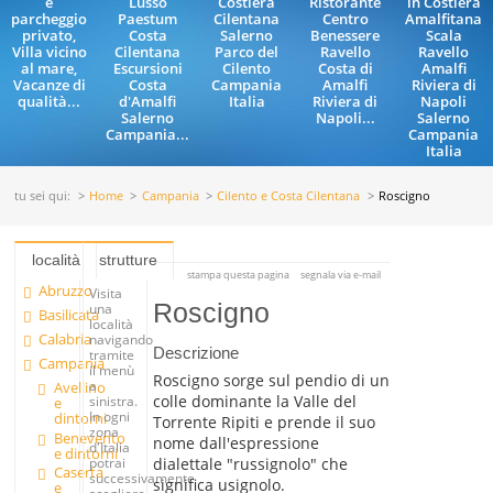
e
Lusso
Costiera
Ristorante
in Costiera
parcheggio
Paestum
Cilentana
Centro
Amalfitana
privato,
Costa
Salerno
Benessere
Scala
Villa vicino
Cilentana
Parco del
Ravello
Ravello
al mare,
Escursioni
Cilento
Costa di
Amalfi
Vacanze di
Costa
Campania
Amalfi
Riviera di
qualità...
d'Amalfi
Italia
Riviera di
Napoli
Salerno
Napoli...
Salerno
Campania...
Campania
Italia
tu sei qui:
Home
Campania
Cilento e Costa Cilentana
Roscigno
località
strutture
stampa questa pagina
segnala via e-mail
Abruzzo
Visita
Roscigno
una
Basilicata
località
Calabria
navigando
Descrizione
tramite
Campania
il menù
Roscigno sorge sul pendio di un
a
Avellino
colle dominante la Valle del
sinistra.
e
In ogni
dintorni
Torrente Ripiti e prende il suo
zona
Benevento
nome dall'espressione
d'Italia
e dintorni
dialettale "russignolo" che
potrai
Caserta
successivamente
significa usignolo.
e