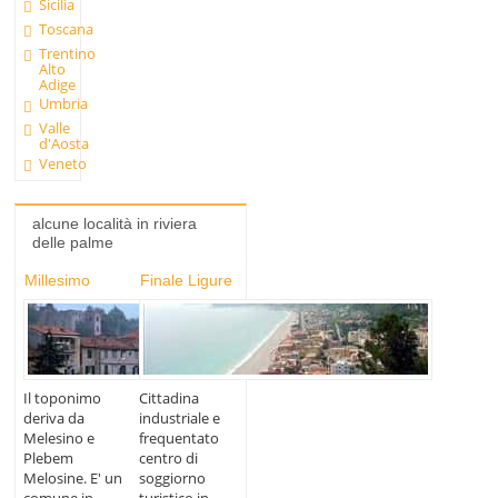
Sicilia
Toscana
Trentino
Alto
Adige
Umbria
Valle
d'Aosta
Veneto
alcune località in riviera
delle palme
Millesimo
Finale Ligure
Il toponimo
Cittadina
deriva da
industriale e
Melesino e
frequentato
Plebem
centro di
Melosine. E' un
soggiorno