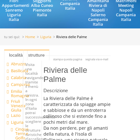
Fiori
Soggiorni
Amalfitana
Matrimoni
Campania
Appartamenti
Alba Cuneo
Riviera di
Meeting
Italia
Sanremo
Piemonte
Napoli
Napoli
Liguria
Italia
Salerno
Campania
Italia
Campania
Italia
Italia
tu sei qui:
Home
Liguria
Riviera delle Palme
località
strutture
stampa questa pagina
segnala via e-mail
Abruzzo
Visita
Riviera delle
una
Basilicata
località
Calabria
Palme
navigando
tramite
Campania
il menù
Descrizione
a
Emilia
sinistra.
Romagna
La Riviera delle Palme è
In ogni
Friuli
caratterizzata da spiagge ampie
zona
Venezia
d'Italia
Giulia
e sabbiose e da un entroterra
potrai
Lazio
collinoso che si estende fino a
successivamente
scegliere
pochi metri dal mare.
Liguria
le
Da non perdere, per gli amanti
Cinque
strutture
Terre e
della natura, è l'isola di
turistiche
Golfo
d'eccellenza
Gallinara, una riserva naturale