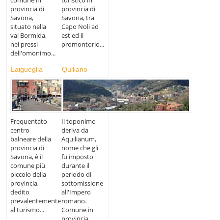
comune in
turistico in
provincia di
provincia di
Savona,
Savona, tra
situato nella
Capo Noli ad
val Bormida,
est ed il
nei pressi
promontorio...
dell'omonimo...
Laigueglia
Quiliano
Frequentato
Il toponimo
centro
deriva da
balneare della
Aquilianum,
provincia di
nome che gli
Savona, è il
fu imposto
comune più
durante il
piccolo della
periodo di
provincia,
sottomissione
dedito
all'Impero
prevalentemente
romano.
al turismo...
Comune in
provincia...