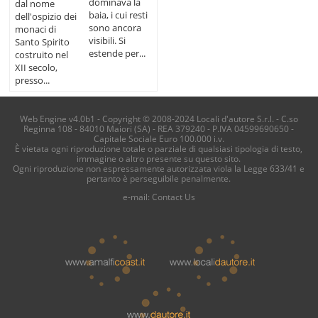
dominava la
dal nome
baia, i cui resti
dell'ospizio dei
sono ancora
monaci di
visibili. Si
Santo Spirito
estende per...
costruito nel
XII secolo,
presso...
Web Engine v4.0b1 - Copyright © 2008-2024 Locali d'autore S.r.l. - C.so
Reginna 108 - 84010 Maiori (SA) - REA 379240 - P.IVA 04599690650 -
Capitale Sociale Euro 100.000 i.v.
È vietata ogni riproduzione totale o parziale di qualsiasi tipologia di testo,
immagine o altro presente su questo sito.
Ogni riproduzione non espressamente autorizzata viola la Legge 633/41 e
pertanto è perseguibile penalmente.
e-mail:
Contact Us