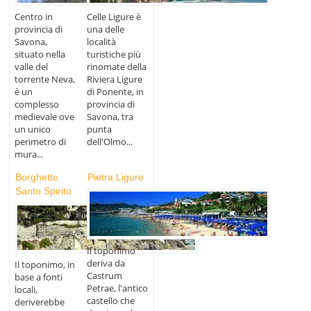
Centro in
Celle Ligure è
provincia di
una delle
Savona,
località
situato nella
turistiche più
valle del
rinomate della
torrente Neva,
Riviera Ligure
è un
di Ponente, in
complesso
provincia di
medievale ove
Savona, tra
un unico
punta
perimetro di
dell'Olmo...
mura...
Borghetto
Pietra Ligure
Santo Spirito
Il toponimo
deriva da
Il toponimo, in
Castrum
base a fonti
Petrae, l'antico
locali,
castello che
deriverebbe