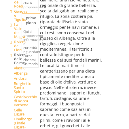
dei
che ti
regionale di grande bellezza,
Poeti
proponiamo.
scelta dai gabbiani reali come
Genova
e
rifugio. La zona costiera più
primo
Tigullio
riparata dell'isola è stata
piano
La
ormeggio per le navi romane, i
Valle
Qui ti
del
cui resti sono conservati nel
proporremo
Magra
museo di Albenga. Oltre alla
informazioni
Riviera
rigogliosa vegetazione
e
dei
curiosità
mediterranea, il territorio si
Fiori
riguardanti
contraddistingue per le
Riviera
l'area
delle
che stai
bellezze dei suoi fondali marini.
Palme
visitando.
Le località marittime si
Alassio
caratterizzano per una dieta
Albenga
tipicamente mediterranea a
Andora
base di olio d'oliva, verdure e
Borghetto
pesce. Nell'entroterra, invece,
Santo
Spirito
predominano i sapori di funghi,
Castelvecchio
tartufi, castagne, salumi e
di Rocca
formaggi. I buongustai
Barbena
sapranno come saziarsi in
Celle
Ligure
questa terra, a partire dai
Finalborgo
primi, come i raviolini alle
(Finale
erbette, gli gnocchetti alle
Ligure)