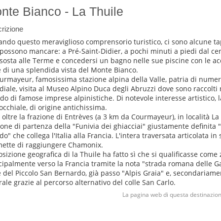
nte Bianco - La Thuile
rizione
tando questo meraviglioso comprensorio turistico, ci sono alcune 
possono mancare: a Pré-Saint-Didier, a pochi minuti a piedi dal cen
sosta alle Terme e concedersi un bagno nelle sue piscine con le acq
 di una splendida vista del Monte Bianco.
urmayeur, famosissima stazione alpina della Valle, patria di nume
iale, visita al Museo Alpino Duca degli Abruzzi dove sono raccolti
rdo di famose imprese alpinistiche. Di notevole interesse artistico, l
occhiale, di origine antichissima.
 oltre la frazione di Entrèves (a 3 km da Courmayeur), in località La 
ione di partenza della "Funivia dei ghiacciai" giustamente definita "
" che collega l'Italia alla Francia. L'intera traversata articolata in 
ette di raggiungere Chamonix.
osizione geografica di la Thuile ha fatto sì che si qualificasse come 
cipalmente verso la Francia tramite la nota "strada romana delle Ga
e del Piccolo San Bernardo, già passo "Alpis Graia" e, secondariamen
rale grazie al percorso alternativo del colle San Carlo.
La pagina web di questa destinazion