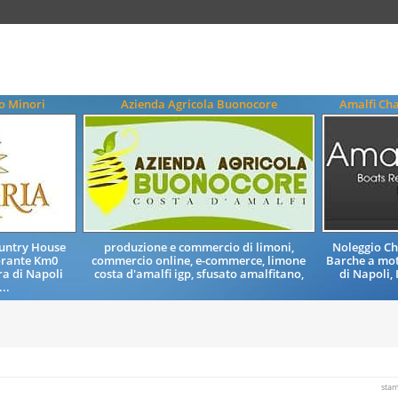
o Minori
Azienda Agricola Buonocore
Amalfi Cha
ountry House
produzione e commercio di limoni,
Noleggio Ch
orante Km0
commercio online, e-commerce, limone
Barche a mot
ra di Napoli
costa d'amalfi igp, sfusato amalfitano,
di Napoli, 
..
sta