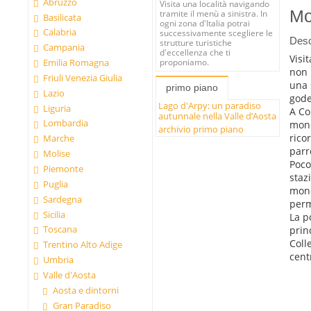
Abruzzo
Visita una località navigando
Mo
tramite il menù a sinistra. In
Basilicata
ogni zona d'Italia potrai
Calabria
successivamente scegliere le
Desc
strutture turistiche
Campania
d'eccellenza che ti
Visi
proponiamo.
Emilia Romagna
non 
Friuli Venezia Giulia
una 
primo piano
Lazio
gode
Lago d'Arpy: un paradiso
Liguria
A Co
autunnale nella Valle d’Aosta
Lombardia
mond
archivio primo piano
rico
Marche
parr
Molise
Poco
Piemonte
staz
Puglia
mondo
Sardegna
perm
Sicilia
La p
Toscana
prin
Coll
Trentino Alto Adige
cent
Umbria
Valle d'Aosta
Aosta e dintorni
Gran Paradiso