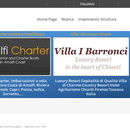
ITALIANO
Home Page
Ricerca
Inserimento Struttura
rter Costiera Amalfitana
Villa I Barronci Chianti
arter, imbarcazioni a vela,
Luxury Resort Ospitalità di Qualità Villa
ore Costa di Amalfi, Riviera
di Charme Country Resort Hotel
Isole, Capri, Ponza, Ischia,
Agriturismo Chianti Firenze Toscana
Sorrento,...
Italia
mpa questa pagina
segnala via e-mail