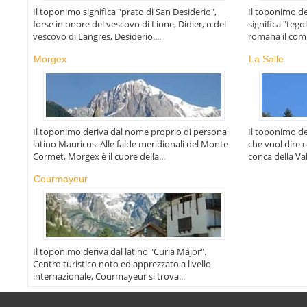
Il toponimo significa "prato di San Desiderio",
Il toponimo der
forse in onore del vescovo di Lione, Didier, o del
significa "tego
vescovo di Langres, Desiderio....
romana il com
Morgex
La Salle
Il toponimo deriva dal nome proprio di persona
Il toponimo de
latino Mauricus. Alle falde meridionali del Monte
che vuol dire 
Cormet, Morgex è il cuore della...
conca della Val
Courmayeur
Il toponimo deriva dal latino "Curia Major".
Centro turistico noto ed apprezzato a livello
internazionale, Courmayeur si trova...