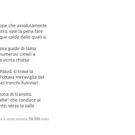
tappe che assolutamente
tro, vale la pena fare
ue calde dalle quali si
rose guide di fama
 numerosi cimeli a
a vicina chiesa
Palud, si trova la
l'ottava meraviglia del
sei tronchi funiviari
zona di transito,
llie" che conduce al
te, verso la valle
e è stata visitata
59.399
volte.