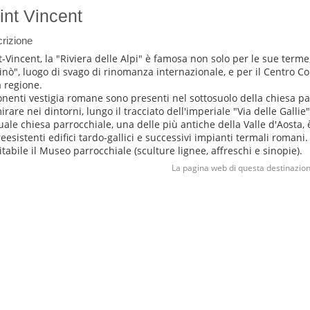
int Vincent
rizione
t-Vincent, la "Riviera delle Alpi" è famosa non solo per le sue term
inò", luogo di svago di rinomanza internazionale, e per il Centro Co
a regione.
nenti vestigia romane sono presenti nel sottosuolo della chiesa pa
rare nei dintorni, lungo il tracciato dell'imperiale "Via delle Gallie"
tuale chiesa parrocchiale, una delle più antiche della Valle d'Aosta, è
reesistenti edifici tardo-gallici e successivi impianti termali romani.
sitabile il Museo parrocchiale (sculture lignee, affreschi e sinopie).
La pagina web di questa destinazion