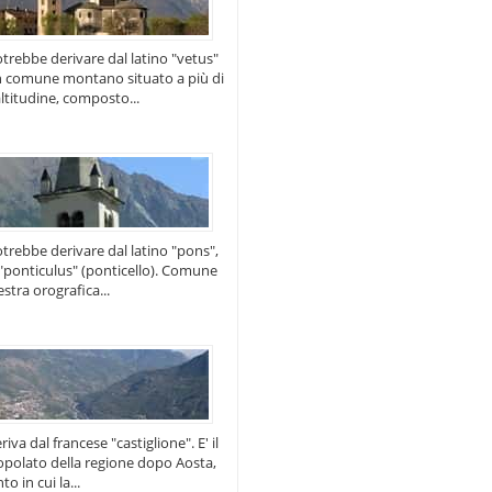
trebbe derivare dal latino "vetus"
un comune montano situato a più di
altitudine, composto...
trebbe derivare dal latino "pons",
 "ponticulus" (ponticello). Comune
estra orografica...
iva dal francese "castiglione". E' il
polato della regione dopo Aosta,
o in cui la...