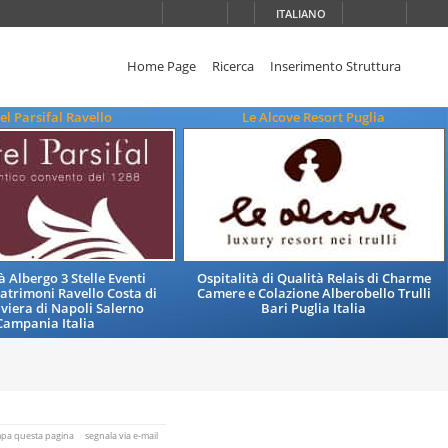
ITALIANO
Home Page
Ricerca
Inserimento Struttura
el Parsifal Ravello
Le Alcove Resort Puglia
à Albergo 3 Stelle Eventi
Ospitalità di Qualità Relais di Charme
Matrimoni Ravello Costa di
Camere e Colazione Alberobello Trulli
iviera di Napoli Salerno
Bari Puglia Italia
Campania Italia
mpa questa pagina
segnala via e-mail