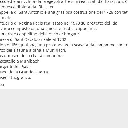
cco ed è arricchita da pregevoli affreschi realizzati dal Barazzuti.
centesca dipinta dal Riessler.
appella di Sant'Antonio è una graziosa costruzione del 1726 con te
gonale.
antuario di Regina Pacis realizzato nel 1973 su progetto del Ria.
alvario composto da una chiesa e tredici cappelline.
umerose cappelline delle diverse borgate.
hiesa di Sant'Osvaldo risale al 1732.
rido dell'Acquatona, una profonda gola scavata dall'omonimo corso
arco della fauna alpina a Muhlbach.
asa-museo della civiltà contadina.
ascatelle a Muhlbach.
orgenti del Piave.
useo della Grande Guerra.
useo Etnografico.
pa