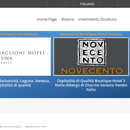
ITALIANO
Home Page
Ricerca
Inserimento Struttura
ni Hotel Luna Venezia
Novecento Boutique Hotel Venezia
 Esclusività, Laguna, Venezia,
Ospitalità di Qualità Boutique Hotel 3
pitalità di qualità
Stelle Albergo di Charme Venezia Veneto
Italia
mpa questa pagina
segnala via e-mail