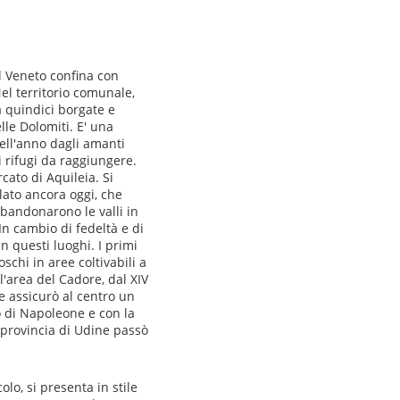
l Veneto confina con
Nel territorio comunale,
a quindici borgate e
lle Dolomiti. E' una
dell'anno dagli amanti
 i rifugi da raggiungere.
cato di Aquileia. Si
rlato ancora oggi, che
bbandonarono le valli in
 In cambio di fedeltà e di
in questi luoghi. I primi
schi in aree coltivabili a
'area del Cadore, dal XIV
e assicurò al centro un
o di Napoleone e con la
 provincia di Udine passò
lo, si presenta in stile