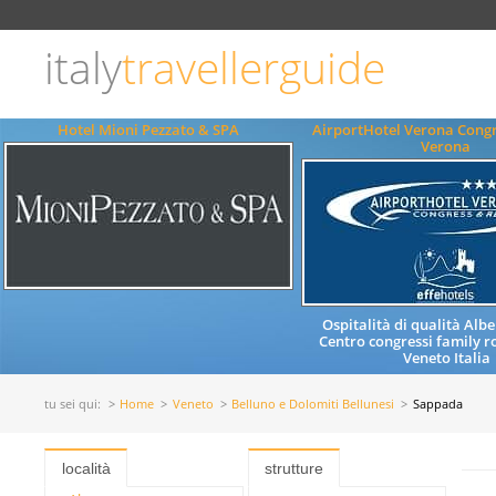
Scegli
la
lingua
italy
travellerguide
ITALIANO
ENGLISH
Hotel Mioni Pezzato & SPA
AirportHotel Verona Congr
Verona
Ospitalità di qualità Albe
Centro congressi family 
Veneto Italia
tu sei qui:
Home
Veneto
Belluno e Dolomiti Bellunesi
Sappada
località
strutture