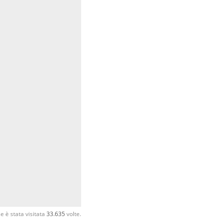
 è stata visitata
33.635
volte.