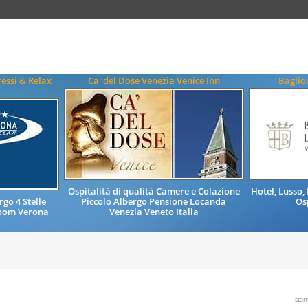
essi & Relax
Ca' del Dose Venezia Venice Inn
Baglio
Ospitalità di qualità Camere e Colazione
Hotel, Lusso,
rgo 4 Stelle
Piccolo Albergo Pensione Locanda
Os
room Verona
Venezia Veneto Italia
sta