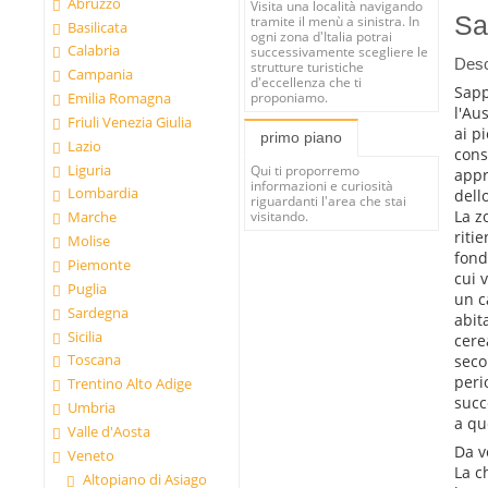
Abruzzo
Visita una località navigando
Sa
tramite il menù a sinistra. In
Basilicata
ogni zona d'Italia potrai
Calabria
successivamente scegliere le
Desc
strutture turistiche
Campania
d'eccellenza che ti
Sapp
proponiamo.
Emilia Romagna
l'Au
Friuli Venezia Giulia
ai p
primo piano
Lazio
cons
Liguria
Qui ti proporremo
appr
informazioni e curiosità
Lombardia
dell
riguardanti l'area che stai
La z
Marche
visitando.
riti
Molise
fond
Piemonte
cui 
Puglia
un c
Sardegna
abit
Sicilia
cere
Toscana
seco
peri
Trentino Alto Adige
succ
Umbria
a qu
Valle d'Aosta
Da v
Veneto
La c
Altopiano di Asiago