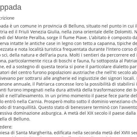
ppada
rizione
ada è un comune in provincia di Belluno, situato nel punto in cui i
stria ed il Friuli Venezia Giulia, nella zona orientale delle Dolomiti. 
iedi del Monte Peralba, sorge il fiume Piave. L'abitato è composto d
erva intatte le antiche case in legno con tetto a capanna, tipiche de
ezzata e nota località turistica frequentata durante l'intero corso 
o sci, della natura e dell'aria pura. Molti i sentieri da percorrere ed
ona, particolarmente ricca di boschi e fauna, fu sottoposta al Patriar
ene, ed a sostegno di questa teoria si pone il particolare dialetto pa
atori del centro furono popolazioni austriache che nell'XI secolo a
vivevano per sottrarsi alle angherie ed ingiustizie dei signori locali.
anone annuale, il Patriarca concesse loro la possibilità di stabilirsi 
anti furono impegnati nella dura attività della trasformazione dei bo
ali e nell'allevamento. In un primo momento il paese fece parte dell
lo entrò nella Carnia. Prosperò molto sotto il dominio veneziano ch
odo di tranquillità. Questo stato di benessere terminò con l'avvent
essiva dominazione asburgica. A metà del XIX secolo il paese dalla
ella di Belluno.
edere:
hiesa di Santa Margherita, edificata nella seconda metà del XVIII seco