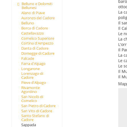
baro
Belluno e Dolomiti
otto
Bellunesi
La c
Alano di Piave
poli
Auronzo del Cadore
Il s
Belluno
Il C
Borca di Cadore
Castellavazzo
Le n
Comelico Superiore
La c
Cortina d'Ampezzo
L'or
Danta di Cadore
Il P
Domegge di Cadore
La c
Falcade
Le c
Farra d'Alpago
Le s
Longarone
Il M
Lorenzago di
Il M
Cadore
Pieve d'Alpago
Map
Rivamonte
Agordino
San Nicolò di
Comelico
San Pietro di Cadore
San Vito di Cadore
Santo Stefano di
Cadore
Sappada