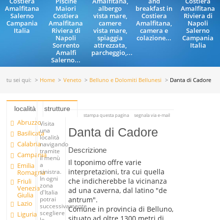
Costiera
Piscine
Amalfitana,
and
Costiera
Amalfitana
Maiori
albergo
breakfast in
Amalfitana
Salerno
Costiera
vista mare,
Costiera
Riviera di
Campania
Amalfitana
camere
Amalfitana,
Napoli
Italia
Riviera di
vista mare,
camera e
Salerno
Napoli
spiaggia
colazione...
Campania
Sorrento
attrezzata,
Italia
Amalfi
parcheggio,...
Salerno...
tu sei qui:
Home
Veneto
Belluno e Dolomiti Bellunesi
Danta di Cadore
località
strutture
stampa questa pagina
segnala via e-mail
Abruzzo
Visita
Danta di Cadore
una
Basilicata
località
Calabria
navigando
Descrizione
tramite
Campania
il menù
Il toponimo offre varie
a
Emilia
interpretazioni, tra cui quella
sinistra.
Romagna
In ogni
che indicherebbe la vicinanza
Friuli
zona
Venezia
ad una caverna, dal latino "de
d'Italia
Giulia
antrum".
potrai
Lazio
successivamente
Comune in provincia di Belluno,
scegliere
Liguria
situato ad oltre 1300 metri di
le