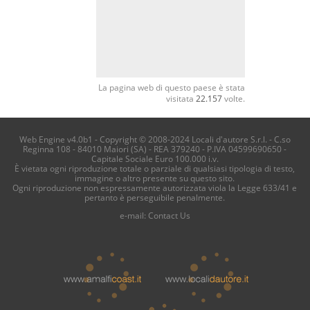
La pagina web di questo paese è stata
visitata
22.157
volte.
Web Engine v4.0b1 - Copyright © 2008-2024 Locali d'autore S.r.l. - C.so
Reginna 108 - 84010 Maiori (SA) - REA 379240 - P.IVA 04599690650 -
Capitale Sociale Euro 100.000 i.v.
È vietata ogni riproduzione totale o parziale di qualsiasi tipologia di testo,
immagine o altro presente su questo sito.
Ogni riproduzione non espressamente autorizzata viola la Legge 633/41 e
pertanto è perseguibile penalmente.
e-mail:
Contact Us