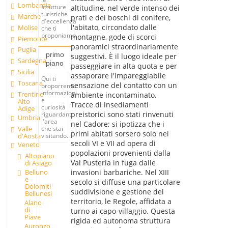
Lombardia
strutture
altitudine, nel verde intenso dei
turistiche
Marche
prati e dei boschi di conifere,
d'eccellenza
l'abitato, circondato dalle
Molise
che ti
proponiamo.
montagne, gode di scorci
Piemonte
panoramici straordinariamente
Puglia
primo
suggestivi. È il luogo ideale per
Sardegna
piano
passeggiare in alta quota e per
Sicilia
assaporare l'impareggiabile
Qui ti
Toscana
sensazione del contatto con un
proporremo
informazioni
Trentino
ambiente incontaminato.
e
Alto
Tracce di insediamenti
curiosità
Adige
preistorici sono stati rinvenuti
riguardanti
Umbria
l'area
nel Cadore; si ipotizza che i
Valle
che stai
primi abitati sorsero solo nei
d'Aosta
visitando.
secoli VI e VII ad opera di
Veneto
popolazioni provenienti dalla
Altopiano
Val Pusteria in fuga dalle
di Asiago
Belluno
invasioni barbariche. Nel XIII
e
secolo si diffuse una particolare
Dolomiti
suddivisione e gestione del
Bellunesi
territorio, le Regole, affidata a
Alano
di
turno ai capo-villaggio. Questa
Piave
rigida ed autonoma struttura
Auronzo