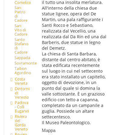
il tutto una insolita merlatura.
Comelico
San
All'interno della chiesa due
Pietro
statue lignee, opera del De
di
Martin, una pala raffigurante i
Cadore
Santi Rocco e Sebastiano,
San
Vito di
realizzata dal Vecellio, una
Cadore
realizzata dal Da Rin ed una dal
Santo
Barberis, due statue in legno
Stefano
di
del Demetz.
Cadore
La chiesa di Santa Barbara,
Sappada
distante dal centro abitato, è
Sovramonte
stata edificata recentemente
Taibon
sul luogo in cui nel settecento
Agordino
era stato installato un capitello,
Costa
oggetto di devozione, in un
Veneta
punto dal quale si domina la
Dintorni
di
valle sottostante. È un grazioso
Venezia
edificio con tetto a capanna,
Padova
completato da un campanile a
- Colli
Euganei
guglia. Possiede un altare
Riviera
settecentesco.
del
Il Museo Paleontologico.
Garda
Veneto
Mappa
Rovigo,