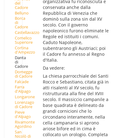
organizzativa fu riconosciuta e
del
conservata anche dalla
Cadore
Belluno
Repubblica di Venezia che
Borca
dominò sulla zona sin dal XV
di
secolo. Con il governo
Cadore
napoleonico furono eliminate le
Castellavazzo
Regole ed istituiti i comuni.
Comelico
Superiore
Caduto Napoleone,
Cortina
subentrarono gli Austriaci; poi
d'Ampezzo
il Cadore fu annesso al Regno
Danta
d'Italia.
di
Cadore
Da vedere:
Domegge
La chiesa parrocchiale dei Santi
di Cadore
Falcade
Rocco e Sebastiano, citata già in
Farra
atti risalenti al XV secolo, fu
d'Alpago
ristrutturata alla fine del XVIII
Longarone
secolo. Il massiccio campanile a
Lorenzago
base quadrata è delineato da
di Cadore
grandi cornicioni che lo
Pieve
d'Alpago
circondano interamente, nella
Rivamonte
cella campanaria si aprono
Agordino
ariose bifore ed in cima è
San
collocato un orologio. Completa
Nicolò di