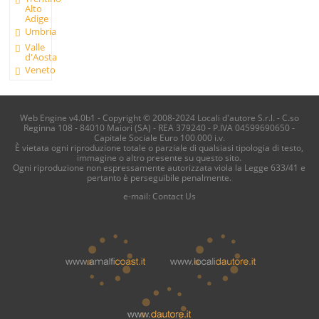
Alto
Adige
Umbria
Valle
d'Aosta
Veneto
Web Engine v4.0b1 - Copyright © 2008-2024 Locali d'autore S.r.l. - C.so
Reginna 108 - 84010 Maiori (SA) - REA 379240 - P.IVA 04599690650 -
Capitale Sociale Euro 100.000 i.v.
È vietata ogni riproduzione totale o parziale di qualsiasi tipologia di testo,
immagine o altro presente su questo sito.
Ogni riproduzione non espressamente autorizzata viola la Legge 633/41 e
pertanto è perseguibile penalmente.
e-mail:
Contact Us