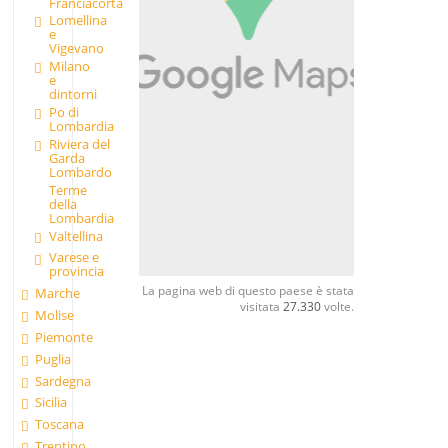
Franciacorta
Lomellina
e
Vigevano
Milano
e
dintorni
Po di
Lombardia
Riviera del
Garda
Lombardo
Terme
della
Lombardia
Valtellina
Varese e
provincia
La pagina web di questo paese è stata
Marche
visitata
27.330
volte.
Molise
Piemonte
Puglia
Sardegna
Sicilia
Toscana
Trentino