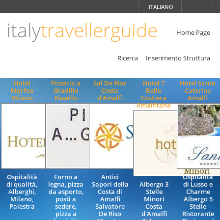
Scegli
ITALIANO
la
lingua
italy
travellerguide
ITALIANO
Home Page
ENGLISH
Ricerca
Inserimento Struttura
Hotel
Pizzeria a
Sal De Riso
Hotel 7
Hotel Santa
Morfeo
Gradillo
Costa
Bello
Caterina
Milano
Ravello
d'Amalfi
Costiera
Amalfi
Amalfitana
Ospitalità
Forno a
Antici
Ospitalità
di qualità,
legna, pizza
Sapori della
Albergo 3
di Lusso e
Alberghi,
da asporto,
Costa di
Stelle
Charme
Milano,
posti a
Amalfi
Minori
Albergo 5
Palestra
sedere,
Salvatore
Costa
Stelle
pizza a
De Riso
d'Amalfi
Ristorante