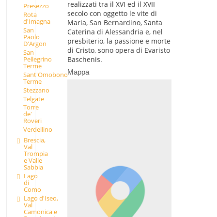
realizzati tra il XVI ed il XVII
Presezzo
secolo con oggetto le vite di
Rota
d'Imagna
Maria, San Bernardino, Santa
San
Caterina di Alessandria e, nel
Paolo
presbiterio, la passione e morte
D'Argon
di Cristo, sono opera di Evaristo
San
Pellegrino
Baschenis.
Terme
Mappa
Sant'Omobono
Terme
Stezzano
Telgate
Torre
de'
Roveri
Verdellino
Brescia,
Val
Trompia
e Valle
Sabbia
Lago
di
Como
Lago d'Iseo,
Val
Camonica e