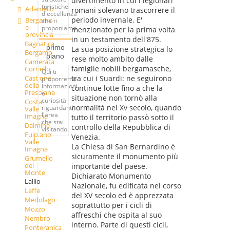
divertimento in cui i legionari
turistiche
Adamello
romani solevano trascorrere il
d'eccellenza
periodo invernale. E'
Bergamo
che ti
e
proponiamo.
menzionato per la prima volta
provincia
in un testamento dell'875.
Bagnatica
primo
La sua posizione strategica lo
Bergamo
piano
rese molto ambito dalle
Camerata
famiglie nobili bergamasche,
Cornello
Qui ti
tra cui i Suardi: ne seguirono
Castione
proporremo
della
informazioni
continue lotte fino a che la
Presolana
e
situazione non tornò alla
curiosità
Costa
normalità nel Xv secolo, quando
riguardanti
Valle
l'area
Imagna
tutto il territorio passò sotto il
che stai
Dalmine
controllo della Repubblica di
visitando.
Fuipiano
Venezia.
Valle
La Chiesa di San Bernardino è
Imagna
sicuramente il monumento più
Grumello
del
importante del paese.
Monte
Dichiarato Monumento
Lallio
Nazionale, fu edificata nel corso
Leffe
del XV secolo ed è apprezzata
Medolago
soprattutto per i cicli di
Mozzo
affreschi che ospita al suo
Nembro
interno. Parte di questi cicli,
Ponteranica