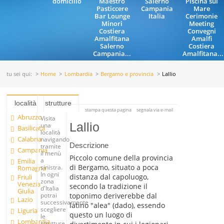
domicilio
Maestro
Salerno
Piscina sul
Pasticcere
Campania
Mare
Bar Lounge
Italia
Cerimonie
Minori
Meeting
Costiera
Convegni
Amalfitana
Amalfi
Salerno
Costiera
Campania...
Amalfitana...
tu sei qui:
Home
Lombardia
Bergamo e provincia
Lallio
località
strutture
stampa questa pagina
segnala via e-mail
Abruzzo
Visita
Lallio
una
Basilicata
località
Calabria
navigando
Descrizione
tramite
Campania
il menù
Piccolo comune della provincia
a
Emilia
di Bergamo, situato a poca
sinistra.
Romagna
In ogni
distanza dal capoluogo,
Friuli
zona
Venezia
secondo la tradizione il
d'Italia
Giulia
toponimo deriverebbe dal
potrai
Lazio
successivamente
latino "alea" (dado), essendo
scegliere
Liguria
questo un luogo di
le
Lombardia
strutture