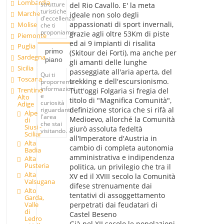
Lombardia
strutture
del Rio Cavallo. E' la meta
turistiche
Marche
ideale non solo degli
d'eccellenza
appassionati di sport invernali,
Molise
che ti
proponiamo.
grazie agli oltre 53Km di piste
Piemonte
ed ai 9 impianti di risalita
Puglia
primo
(Skitour dei Forti), ma anche per
Sardegna
piano
gli amanti delle lunghe
Sicilia
passeggiate all'aria aperta, del
Qui ti
Toscana
trekking e dell'escursionismo.
proporremo
informazioni
Trentino
Tutt'oggi Folgaria si fregia del
e
Alto
titolo di "Magnifica Comunità",
curiosità
Adige
definizione storica che si rifà al
riguardanti
Alpe
l'area
Medioevo, allorché la Comunità
di
che stai
Siusi -
giurò assoluta fedeltà
visitando.
Sciliar
all'Imperatore d'Austria in
Alta
cambio di completa autonomia
Badia
amministrativa e indipendenza
Alta
Pusteria
politica, un privilegio che tra il
Alta
XV ed il XVIII secolo la Comunità
Valsugana
difese strenuamente dai
Alto
tentativi di assoggettamento
Garda,
Valle
perpetrati dai feudatari di
di
Castel Beseno
Ledro
Già nel XII secolo le popolazioni