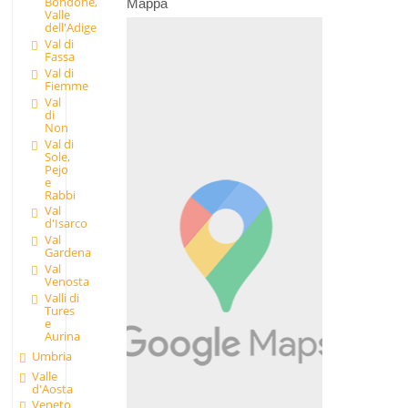
Bondone,
Mappa
Valle
dell'Adige
Val di
Fassa
Val di
Fiemme
Val
di
Non
Val di
Sole,
Pejo
e
Rabbi
Val
d'Isarco
Val
Gardena
Val
Venosta
Valli di
Tures
e
Aurina
Umbria
Valle
d'Aosta
Veneto