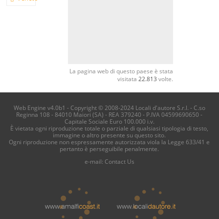
La pagina web di questo paese è stata
visitata
22.813
volte.
Web Engine v4.0b1 - Copyright © 2008-2024 Locali d'autore S.r.l. - C.so
Reginna 108 - 84010 Maiori (SA) - REA 379240 - P.IVA 04599690650 -
Capitale Sociale Euro 100.000 i.v.
È vietata ogni riproduzione totale o parziale di qualsiasi tipologia di testo,
immagine o altro presente su questo sito.
Ogni riproduzione non espressamente autorizzata viola la Legge 633/41 e
pertanto è perseguibile penalmente.
e-mail:
Contact Us