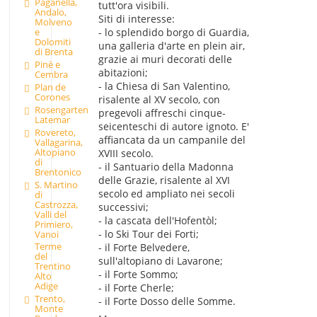
Paganella,
tutt'ora visibili.
Andalo,
Siti di interesse:
Molveno
- lo splendido borgo di Guardia,
e
Dolomiti
una galleria d'arte en plein air,
di Brenta
grazie ai muri decorati delle
Pinè e
abitazioni;
Cembra
- la Chiesa di San Valentino,
Plan de
Corones
risalente al XV secolo, con
Rosengarten
pregevoli affreschi cinque-
Latemar
seicenteschi di autore ignoto. E'
Rovereto,
affiancata da un campanile del
Vallagarina,
Altopiano
XVIII secolo.
di
- il Santuario della Madonna
Brentonico
delle Grazie, risalente al XVI
S. Martino
secolo ed ampliato nei secoli
di
Castrozza,
successivi;
Valli del
- la cascata dell'Hofentòl;
Primiero,
- lo Ski Tour dei Forti;
Vanoi
Terme
- il Forte Belvedere,
del
sull'altopiano di Lavarone;
Trentino
- il Forte Sommo;
Alto
Adige
- il Forte Cherle;
Trento,
- il Forte Dosso delle Somme.
Monte