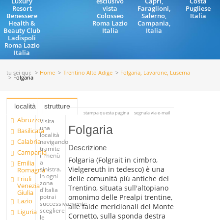
Luxury
esclusivo
Capri,
Costa
Resort
vista
Faraglioni,
Pugliese
Benessere
Colosseo
Salerno,
Italia
Health &
Roma Lazio
Campania,
Beauty Club
Italia
Italia
Ladispoli
Roma Lazio
Italia
tu sei qui:
Home
Trentino Alto Adige
Folgaria, Lavarone, Luserna
Folgaria
località
strutture
stampa questa pagina
segnala via e-mail
Abruzzo
Visita
Folgaria
una
Basilicata
località
Calabria
navigando
Descrizione
tramite
Campania
il menù
Folgaria (Folgrait in cimbro,
a
Emilia
Vielgereuth in tedesco) è una
sinistra.
Romagna
In ogni
delle comunità più antiche del
Friuli
zona
Venezia
Trentino, situata sull'altopiano
d'Italia
Giulia
omonimo delle Prealpi trentine,
potrai
Lazio
successivamente
alle falde meridionali del Monte
scegliere
Liguria
Cornetto, sulla sponda destra
le