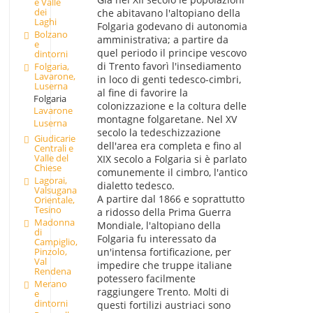
e Valle
dei
che abitavano l'altopiano della
Laghi
Folgaria godevano di autonomia
Bolzano
amministrativa; a partire da
e
quel periodo il principe vescovo
dintorni
di Trento favorì l'insediamento
Folgaria,
Lavarone,
in loco di genti tedesco-cimbri,
Luserna
al fine di favorire la
Folgaria
colonizzazione e la coltura delle
Lavarone
montagne folgaretane. Nel XV
Luserna
secolo la tedeschizzazione
Giudicarie
dell'area era completa e fino al
Centrali e
Valle del
XIX secolo a Folgaria si è parlato
Chiese
comunemente il cimbro, l'antico
Lagorai,
dialetto tedesco.
Valsugana
A partire dal 1866 e soprattutto
Orientale,
Tesino
a ridosso della Prima Guerra
Madonna
Mondiale, l'altopiano della
di
Folgaria fu interessato da
Campiglio,
Pinzolo,
un'intensa fortificazione, per
Val
impedire che truppe italiane
Rendena
potessero facilmente
Merano
raggiungere Trento. Molti di
e
dintorni
questi fortilizi austriaci sono