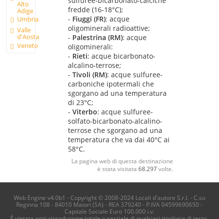
sulfuree-bicarbonato-calciche
Alto
fredde (16-18°C);
Adige
-
Fiuggi (FR)
: acque
Umbria
oligominerali radioattive;
Valle
d'Aosta
-
Palestrina (RM)
: acque
Veneto
oligominerali:
-
Rieti
: acque bicarbonato-
alcalino-terrose;
-
Tivoli (RM)
: acque sulfuree-
carboniche ipotermali che
sgorgano ad una temperatura
di 23°C;
-
Viterbo
: acque sulfuree-
solfato-bicarbonato-alcalino-
terrose che sgorgano ad una
temperatura che va dai 40°C ai
58°C.
La pagina web di questa destinazione
è stata visitata
68.297
volte.
Web Engine v4.0b1 - Copyright © 2008-2024 Locali d'autore S.r.l. - C.so
Reginna 108 - 84010 Maiori (SA) - REA 379240 - P.IVA 04599690650 -
Capitale Sociale Euro 100.000 i.v.
È vietata ogni riproduzione totale o parziale di qualsiasi tipologia di testo,