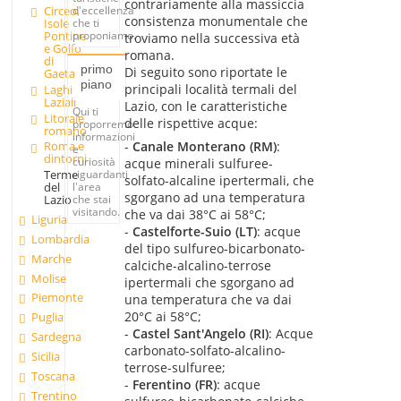
contrariamente alla massiccia
Circeo,
d'eccellenza
consistenza monumentale che
Isole
che ti
Pontine
proponiamo.
troviamo nella successiva età
e Golfo
romana.
di
primo
Di seguito sono riportate le
Gaeta
piano
principali località termali del
Laghi
Laziali
Lazio, con le caratteristiche
Qui ti
Litorale
delle rispettive acque:
proporremo
romano
informazioni
-
Canale Monterano (RM)
:
Roma e
e
dintorni
curiosità
acque minerali sulfuree-
riguardanti
Terme
solfato-alcaline ipertermali, che
l'area
del
sgorgano ad una temperatura
che stai
Lazio
visitando.
che va dai 38°C ai 58°C;
Liguria
-
Castelforte-Suio (LT)
: acque
Lombardia
del tipo sulfureo-bicarbonato-
Marche
calciche-alcalino-terrose
Molise
ipertermali che sgorgano ad
Piemonte
una temperatura che va dai
20°C ai 58°C;
Puglia
-
Castel Sant'Angelo (RI)
: Acque
Sardegna
carbonato-solfato-alcalino-
Sicilia
terrose-sulfuree;
Toscana
-
Ferentino (FR)
: acque
Trentino