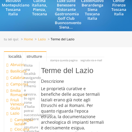
esclusivi
Cucina
Luxe Suite
Castelnuovo
Center
Montepulciano
italiana,
Benessere
Berardenga
Firenze
Toscana
Pienza,
Ristorante
Siena
Toscana
Italia
Toscana
Gastronomia
Toscana
Italia
Golf Club
Italia
Buonconvento
Siena...
tu sei qui:
Home
Lazio
Terme del Lazio
località
strutture
stampa questa pagina
segnala via e-mail
Abruzzo
Visita
Terme del Lazio
una
Basilicata
località
Calabria
navigando
Descrizione
tramite
Campania
il menù
Le proprietà curative e
a
Emilia
benefiche delle acque termali
sinistra.
Romagna
In ogni
laziali erano già note agli
Friuli
zona
Venezia
Etruschi ed ai Romani. Per
d'Italia
Giulia
quanto riguarda l'epoca
potrai
Lazio
successivamente
etrusca, la documentazione
scegliere
Campagna
archeologica di impianti termali
le
laziale
strutture
è decisamente esigua,
Ciociaria
turistiche