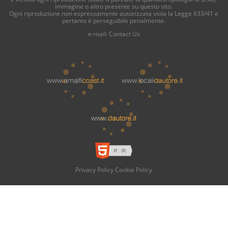
immagine o altro presente su questo sito.
Ogni riproduzione non espressamente autorizzata viola la Legge 633/41 e
pertanto è perseguibile penalmente.
e-mail:
Contact Us
Privacy Policy
Cookie Policy