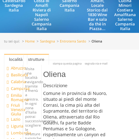
Castelsardo
Costa di
Salerno
Amalfi,
Cucina
Sardegna
Amalfi
Campania
Locale
Minori
Italia
Riviera di
Italia
Storico dal
Costiera
Napoli
1830 Wine
Amalfitana
Salerno
Bar e sala
Salerno
Campania
da thè in
Campania
Italia
Piazza...
Italia
tu sei qui:
Home
Sardegna
Entroterra Sardo
Oliena
località
strutture
stampa questa pagina
segnala via e-mail
Abruzzo
Visita
Oliena
una
Basilicata
località
Calabria
navigando
Descrizione
tramite
Campania
il menù
Comune in provincia di Nuoro,
a
Emilia
situato ai piedi del monte
sinistra.
Romagna
In ogni
Corrasi, la cima più alta del
Friuli
zona
Venezia
Supramonte, del territorio di
d'Italia
Giulia
Oliena, attraversato dal Rio
potrai
Lazio
successivamente
Golathi, fa parte Badde
scegliere
Liguria
Pentumas e Su Gologone,
le
Lombardia
strutture
rispettivamente un canyon ed
turistiche