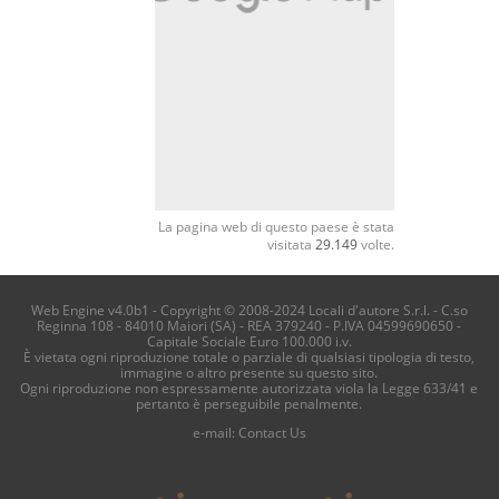
La pagina web di questo paese è stata
visitata
29.149
volte.
Web Engine v4.0b1 - Copyright © 2008-2024 Locali d'autore S.r.l. - C.so
Reginna 108 - 84010 Maiori (SA) - REA 379240 - P.IVA 04599690650 -
Capitale Sociale Euro 100.000 i.v.
È vietata ogni riproduzione totale o parziale di qualsiasi tipologia di testo,
immagine o altro presente su questo sito.
Ogni riproduzione non espressamente autorizzata viola la Legge 633/41 e
pertanto è perseguibile penalmente.
e-mail:
Contact Us