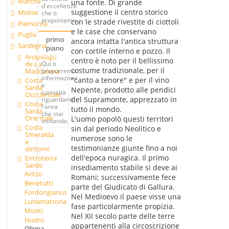
Marche
una fonte. Di grande
d'eccellenza
suggestione il centro storico
Molise
che ti
proponiamo.
con le strade rivestite di ciottoli
Piemonte
e le case che conservano
Puglia
primo
ancora intatta l'antica struttura
Sardegna
piano
con cortile interno e pozzo. Il
Arcipelago
centro è noto per il bellissimo
Qui ti
de La
costume tradizionale, per il
proporremo
Maddalena
informazioni
"canto a tenore" e per il vino
Costa
e
Sarda
Nepente, prodotto alle pendici
curiosità
Occidentale
del Supramonte, apprezzato in
riguardanti
Costa
l'area
tutto il mondo.
Sarda
che stai
Orientale
L'uomo popolò questi territori
visitando.
Costa
sin dal periodo Neolitico e
Smeralda
numerose sono le
e
testimonianze giunte fino a noi
dintorni
dell'epoca nuragica. Il primo
Entroterra
Sardo
insediamento stabile si deve ai
Aritzo
Romani; successivamente fece
Benetutti
parte del Giudicato di Gallura.
Fordongianus
Nel Medioevo il paese visse una
Lunamatrona
fase particolarmente propizia.
Monti
Nel XII secolo parte delle terre
Nuoro
appartenenti alla circoscrizione
Oliena