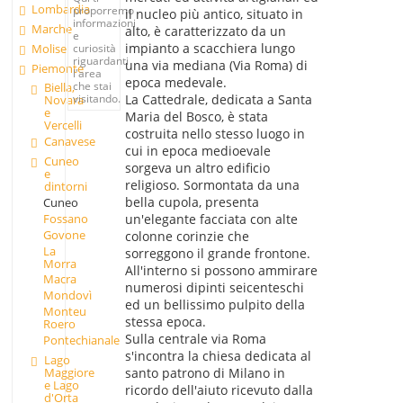
Lombardia
proporremo
il nucleo più antico, situato in
informazioni
Marche
alto, è caratterizzato da un
e
impianto a scacchiera lungo
Molise
curiosità
riguardanti
una via mediana (Via Roma) di
Piemonte
l'area
epoca medevale.
che stai
Biella,
La Cattedrale, dedicata a Santa
visitando.
Novara
e
Maria del Bosco, è stata
Vercelli
costruita nello stesso luogo in
Canavese
cui in epoca medioevale
Cuneo
sorgeva un altro edificio
e
religioso. Sormontata da una
dintorni
bella cupola, presenta
Cuneo
Fossano
un'elegante facciata con alte
Govone
colonne corinzie che
La
sorreggono il grande frontone.
Morra
All'interno si possono ammirare
Macra
numerosi dipinti seicenteschi
Mondovì
ed un bellissimo pulpito della
Monteu
stessa epoca.
Roero
Sulla centrale via Roma
Pontechianale
s'incontra la chiesa dedicata al
Lago
Maggiore
santo patrono di Milano in
e Lago
ricordo dell'aiuto ricevuto dalla
d'Orta