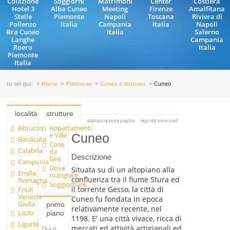
Colazione
Soggiorni
Matrimoni
Center
Costiera
Hotel 3
Alba Cuneo
Meeting
Firenze
Amalfitana
Stelle
Piemonte
Napoli
Toscana
Riviera di
Pollenzo
Italia
Campania
Italia
Napoli
Bra Cuneo
Italia
Salerno
Langhe
Campania
Roero
Italia
Piemonte
Italia
tu sei qui:
Home
Piemonte
Cuneo e dintorni
Cuneo
località
strutture
stampa questa pagina
segnala via e-mail
Abruzzo
Appartamenti
e Ville
Cuneo
Basilicata
Cose
Calabria
da
Descrizione
fare
Campania
Dove
Situata su di un altopiano alla
Emilia
mangiare
confluenza tra il fiume Stura ed
Romagna
Soggiornare
il torrente Gesso, la città di
Friuli
Venezia
Cuneo fu fondata in epoca
Giulia
primo
relativamente recente, nel
Lazio
piano
1198. E' una città vivace, ricca di
Liguria
mercati ed attività artigianali ed
Qui ti