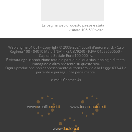
La pagina web di questo paese è stata
visitata
106.589
volte.
Web Engine v4.0b1 - Copyright © 2008-2024 Locali d'autore S.r.l. - C.so
Reginna 108 - 84010 Maiori (SA) - REA 379240 - P.IVA 04599690650 -
Capitale Sociale Euro 100.000 i.v.
È vietata ogni riproduzione totale o parziale di qualsiasi tipologia di testo,
immagine o altro presente su questo sito.
Ogni riproduzione non espressamente autorizzata viola la Legge 633/41 e
pertanto è perseguibile penalmente.
e-mail:
Contact Us