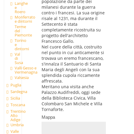
popolazione da parte dei
Langhe
milanesi durante la guerra
e
Roero
contro i francesi. La sua origine
Monferrato
risale al 1231, ma durante il
e dintorni
Settecento è stata
Terme
completamente ricostruita su
del
Piemonte
progetto dell'architetto
Torino
Francesco Gallo.
e
Nel cuore della città, costruito
dintorni
nel punto in cui anticamente si
Val
trovava un eremo francescano,
di
Susa
s'innalza il Santuario di Santa
Valli Gesso e
Maria degli Angeli con la sua
Vermenagna
splendida cupola riccamente
Valsesia
affrescata.
Puglia
Meritano una visita anche
Sardegna
Palazzo Audifreddi, oggi sede
della Biblioteca Civica, Villa
Sicilia
Colombaro San Michele e Villa
Toscana
Tornaforte.
Trentino
Alto
Mappa
Adige
Umbria
Valle