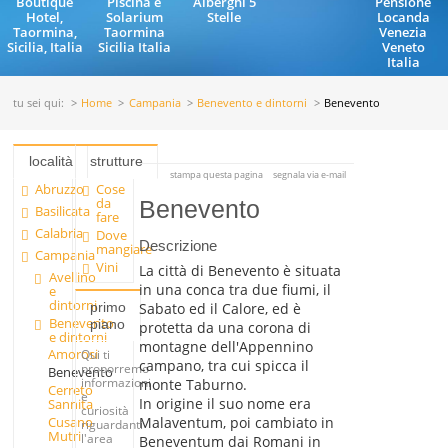
Boutique
Piscina e
Alberghi 5
Pensione
Hotel,
Solarium
Stelle
Locanda
Taormina,
Taormina
Venezia
Sicilia, Italia
Sicilia Italia
Veneto
Italia
tu sei qui:
Home
Campania
Benevento e dintorni
Benevento
località
strutture
stampa questa pagina
segnala via e-mail
Abruzzo
Cose
da
Benevento
Basilicata
fare
Calabria
Dove
Descrizione
mangiare
Campania
Vini
La città di Benevento è situata
Avellino
in una conca tra due fiumi, il
e
dintorni
primo
Sabato ed il Calore, ed è
Benevento
piano
protetta da una corona di
e dintorni
montagne dell'Appennino
Amorosi
Qui ti
campano, tra cui spicca il
proporremo
Benevento
informazioni
monte Taburno.
Cerreto
e
In origine il suo nome era
Sannita
curiosità
Cusano
Malaventum, poi cambiato in
riguardanti
Mutri
l'area
Beneventum dai Romani in