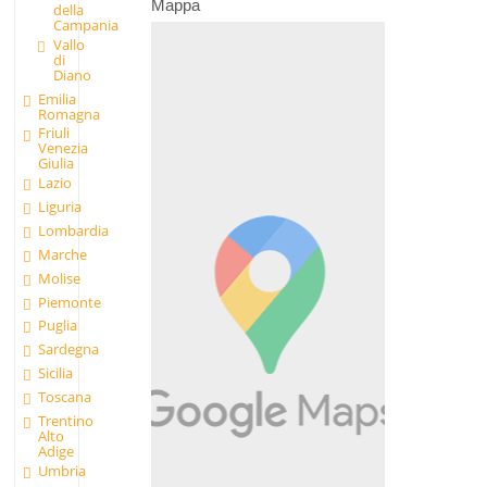
Mappa
della
Campania
Vallo
di
Diano
Emilia
Romagna
Friuli
Venezia
Giulia
Lazio
Liguria
Lombardia
Marche
Molise
Piemonte
Puglia
Sardegna
Sicilia
Toscana
Trentino
Alto
Adige
Umbria