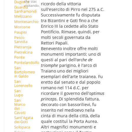
che stai
Dugenta
ricordo della vittoria
visitando.
Guardia
sull'esercito di Pirro nel 275 a.C.
Sanframondi
Successivamente fu disputata
Melizzano
tra Bizantini e Goti fino a che
Montesarchio
Enrico III la cedette allo Stato
Morcone
Pontificio. Rimase, quindi, per
Paupisi
molti secoli governata da
Pesco
Sannita
Rettori Papali.
Pietraroja
Benevento inoltre offre molti
Pietrelcina
monumenti importanti; uno di
Ponte
questi al pari dell'
arche de
Pontelandolfo
triomphe
parigino, è l'arco di
San
Traiano uno dei migliori
Bartolomeo
in Galdo
esemplari dell'arte traianea. Fu
San
eretto dal senato e dal popolo
Lorenzello
romano nel 114 d.C. per
San
ricordare il governo dell'
optimus
Lupo
princeps
. Di splendida fattura,
San
Marco
decorato con bassorilievi, fu
dei
inserito nel medioevo nella
Cavoti
cinta di mura della città, della
Sant'Agata
quale costituì la Porta Aurea.
dei Goti
Altri magnifici monumenti e
Solopaca