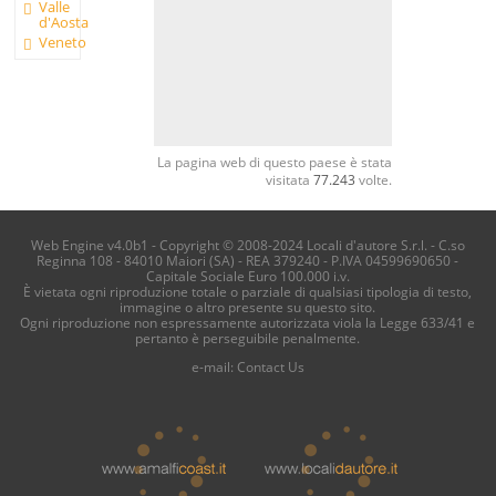
Valle
d'Aosta
Veneto
La pagina web di questo paese è stata
visitata
77.243
volte.
Web Engine v4.0b1 - Copyright © 2008-2024 Locali d'autore S.r.l. - C.so
Reginna 108 - 84010 Maiori (SA) - REA 379240 - P.IVA 04599690650 -
Capitale Sociale Euro 100.000 i.v.
È vietata ogni riproduzione totale o parziale di qualsiasi tipologia di testo,
immagine o altro presente su questo sito.
Ogni riproduzione non espressamente autorizzata viola la Legge 633/41 e
pertanto è perseguibile penalmente.
e-mail:
Contact Us