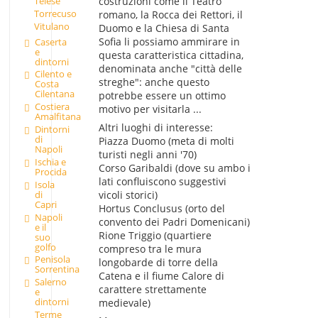
Telese
costruzioni come il Teatro
Torrecuso
romano, la Rocca dei Rettori, il
Vitulano
Duomo e la Chiesa di Santa
Sofia li possiamo ammirare in
Caserta
e
questa caratteristica cittadina,
dintorni
denominata anche "città delle
Cilento e
streghe": anche questo
Costa
Cilentana
potrebbe essere un ottimo
Costiera
motivo per visitarla ...
Amalfitana
Altri luoghi di interesse:
Dintorni
di
Piazza Duomo (meta di molti
Napoli
turisti negli anni '70)
Ischia e
Corso Garibaldi (dove su ambo i
Procida
lati confluiscono suggestivi
Isola
di
vicoli storici)
Capri
Hortus Conclusus (orto del
Napoli
convento dei Padri Domenicani)
e il
Rione Triggio (quartiere
suo
golfo
compreso tra le mura
Penisola
longobarde di torre della
Sorrentina
Catena e il fiume Calore di
Salerno
carattere strettamente
e
dintorni
medievale)
Terme