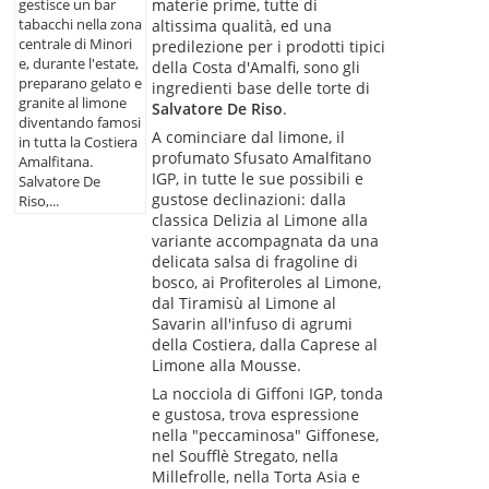
materie prime, tutte di
gestisce un bar
tabacchi nella zona
altissima qualità, ed una
centrale di Minori
predilezione per i prodotti tipici
e, durante l'estate,
della Costa d'Amalfi, sono gli
preparano gelato e
ingredienti base delle torte di
granite al limone
Salvatore De Riso
.
diventando famosi
A cominciare dal limone, il
in tutta la Costiera
profumato Sfusato Amalfitano
Amalfitana.
IGP, in tutte le sue possibili e
Salvatore De
gustose declinazioni: dalla
Riso,...
classica Delizia al Limone alla
variante accompagnata da una
delicata salsa di fragoline di
bosco, ai Profiteroles al Limone,
dal Tiramisù al Limone al
Savarin all'infuso di agrumi
della Costiera, dalla Caprese al
Limone alla Mousse.
La nocciola di Giffoni IGP, tonda
e gustosa, trova espressione
nella "peccaminosa" Giffonese,
nel Soufflè Stregato, nella
Millefrolle, nella Torta Asia e