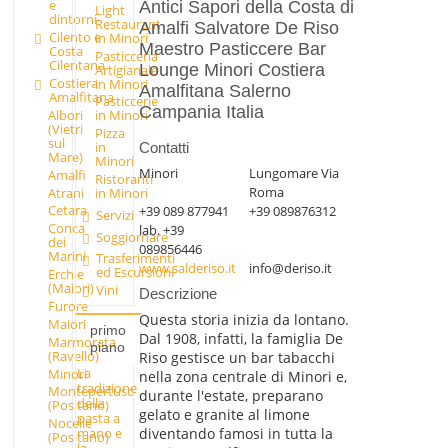
e
Antici Sapori della Costa di
Light
dintorni
Restaurant
Amalfi Salvatore De Riso
Cilento e
in Minori
Maestro Pasticcere Bar
Costa
Pasticceria
Cilentana
Lounge Minori Costiera
Artigianale
Costiera
in Minori
Amalfitana Salerno
Amalfitana
Pasticcerie
Campania Italia
Albori
in Minori
(Vietri
Pizza
sul
in
Contatti
Mare)
Minori
Minori
Lungomare Via
Amalfi
Ristoranti
Roma
Atrani
in Minori
Cetara
+39 089 877941
+39 089876312
Servizi
Conca
lab. +39
Soggiornare
dei
089856446
Marini
Trasferimenti
www.salderiso.it
info@deriso.it
ed Escursioni
Erchie
(Maiori)
Vini
Descrizione
Furore
Questa storia inizia da lontano.
Maiori
primo
Dal 1908, infatti, la famiglia De
Marmorata
piano
(Ravello)
Riso gestisce un bar tabacchi
La
Minori
nella zona centrale di Minori e,
tradizione
Montepertuso
durante l'estate, preparano
della
(Positano)
gelato e granite al limone
pasta a
Nocelle
diventando famosi in tutta la
mano e
(Positano)
la