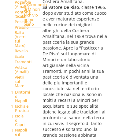
Costiera Amalfitana.
Pogerola
gastronomia
(Amalfi)
Salvatore De Riso
, classe 1966,
di Minori
Pontone
dopo aver studiato come cuoco
archivio
(Scala)
e aver maturato esperienze
primo
Positano
piano
nelle cucine dei migliori
Praiano
alberghi della Costiera
Raito
Amalfitana, nel 1989 trova nella
(Vietri
sul
pasticceria la sua grande
Mare)
passione. Apre la "Pasticceria
Ravello
De Riso" sul lungomare di
Scala
Minori e un laboratorio
Tramonti
artigianale nella vicina
Vettica
Tramonti. In pochi anni la sua
(Amalfi)
pasticceria è diventata una
Vietri
sul
delle più importanti e
Mare
conosciute sia nel territorio
Dintorni
locale che nazionale. Sono in
di
molti a recarsi a Minori per
Napoli
acquistare le sue specialità
Ischia e
Procida
tipiche legate alle tradizioni, ai
Isola
profumi e ai sapori della terra
di
in cui vive. Il segreto di tanto
Capri
successo è soltanto uno: la
Napoli
e il
grande passione abbinata