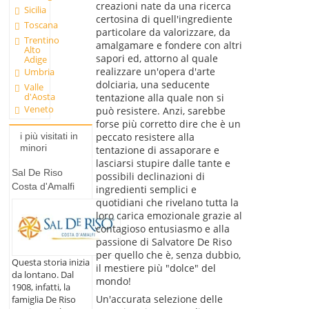
creazioni nate da una ricerca
Sicilia
certosina di quell'ingrediente
Toscana
particolare da valorizzare, da
Trentino
amalgamare e fondere con altri
Alto
sapori ed, attorno al quale
Adige
realizzare un'opera d'arte
Umbria
dolciaria, una seducente
Valle
d'Aosta
tentazione alla quale non si
Veneto
può resistere. Anzi, sarebbe
forse più corretto dire che è un
peccato resistere alla
i più visitati in
minori
tentazione di assaporare e
lasciarsi stupire dalle tante e
Sal De Riso
possibili declinazioni di
Costa d'Amalfi
ingredienti semplici e
quotidiani che rivelano tutta la
loro carica emozionale grazie al
contagioso entusiasmo e alla
passione di Salvatore De Riso
per quello che è, senza dubbio,
Questa storia inizia
il mestiere più "dolce" del
da lontano. Dal
mondo!
1908, infatti, la
Un'accurata selezione delle
famiglia De Riso