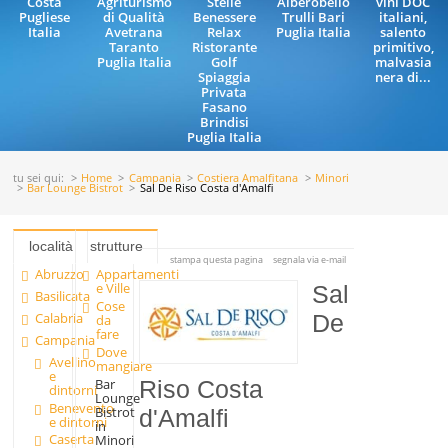
Costa
Agriturismo
Stelle
Alberobello
vini DOC
Pugliese
di Qualità
Benessere
Trulli Bari
italiani,
Italia
Avetrana
Relax
Puglia Italia
salento
Taranto
Ristorante
primitivo,
Puglia Italia
Golf
malvasia
Spiaggia
nera di...
Privata
Fasano
Brindisi
Puglia Italia
tu sei qui:
Home
Campania
Costiera Amalfitana
Minori
Bar Lounge Bistrot
Sal De Riso Costa d'Amalfi
località
strutture
stampa questa pagina
segnala via e-mail
Abruzzo
Appartamenti
e Ville
Sal
Basilicata
Cose
Calabria
De
da
fare
Campania
Dove
Avellino
mangiare
e
Bar
Riso Costa
dintorni
Lounge
Benevento
Bistrot
d'Amalfi
e dintorni
in
Caserta
Minori