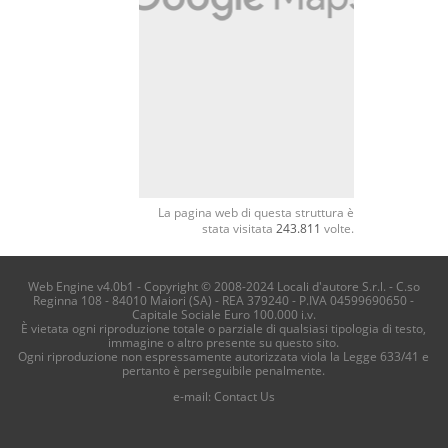
La pagina web di questa struttura è
stata visitata
243.811
volte.
Web Engine v4.0b1 - Copyright © 2008-2024 Locali d'autore S.r.l. - C.so
Reginna 108 - 84010 Maiori (SA) - REA 379240 - P.IVA 04599690650 -
Capitale Sociale Euro 100.000 i.v.
È vietata ogni riproduzione totale o parziale di qualsiasi tipologia di testo,
immagine o altro presente su questo sito.
Ogni riproduzione non espressamente autorizzata viola la Legge 633/41 e
pertanto è perseguibile penalmente.
e-mail:
Contact Us