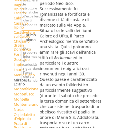
scegliere
periodo Neolitico.
le
Bagnoli
strutture
Successivamente fu
Irpino -
turistiche
Laceno
romanizzata e fortificata e
d'eccellenza
Calitri
divenne città di sosta e di
che ti
Cassano
proponiamo.
mercato sulla Via Appia.
Irpino
Situato tra le valli dei fiumi
Castelvetere
primo
Calore ed Ufita, il Parco
sul Calore
piano
Archeologico merita senz'altro
Chiusano
di San
una visita. Qui si potranno
Qui ti
Domenico
ammirare gli scavi dell'antica
proporremo
Forino
informazioni
città di
Aeclanum
ed in
Gesualdo
e
particolare i quattro
Lapio
curiosità
monumenti epigrafici osci
riguardanti
Lauro
l'area
rinvenuti negli anni '30.
Mercogliano
che stai
Questo paese è caratterizzato
Mirabella
visitando.
Eclano
da un evento folkloristico
Montefalcione
particolarmente suggestivo
Montefusco
(durante il sabato che precede
Montella
la terza domenica di settembre)
Montemarano
che consiste nel trasporto di un
Nusco
obelisco rivestito di paglia, in
Ospedaletto
onore di Maria S.S. Addolorata,
d'Alpinolo
trasportato su di un carro
Prata di
Principato