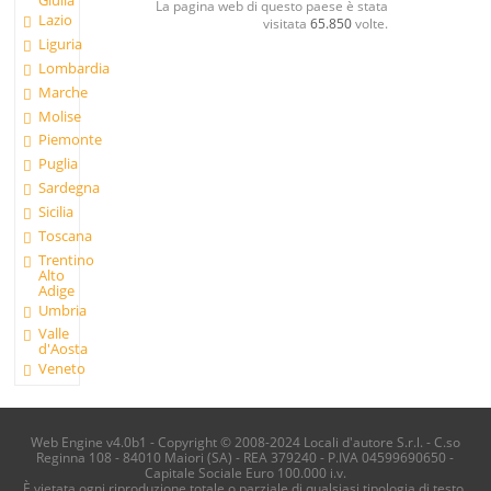
Giulia
La pagina web di questo paese è stata
Lazio
visitata
65.850
volte.
Liguria
Lombardia
Marche
Molise
Piemonte
Puglia
Sardegna
Sicilia
Toscana
Trentino
Alto
Adige
Umbria
Valle
d'Aosta
Veneto
Web Engine v4.0b1 - Copyright © 2008-2024 Locali d'autore S.r.l. - C.so
Reginna 108 - 84010 Maiori (SA) - REA 379240 - P.IVA 04599690650 -
Capitale Sociale Euro 100.000 i.v.
È vietata ogni riproduzione totale o parziale di qualsiasi tipologia di testo,