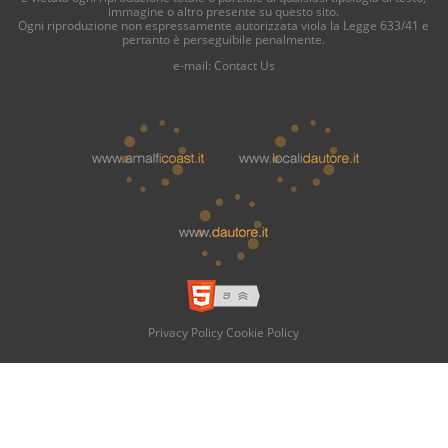
immagine o altro presente su questo sito.
Ogni riproduzione non espressamente autorizzata viola la Legge 633/41 e
pertanto è perseguibile penalmente.
e-mail:
Contact Us
Privacy Policy
Cookie Policy