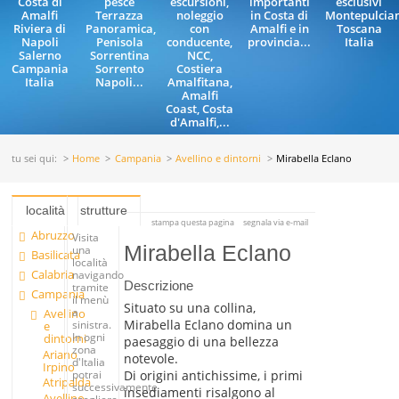
Costa di
pesce
escursioni,
importanti
esclusivi
Amalfi
Terrazza
noleggio
in Costa di
Montepulcia
Riviera di
Panoramica,
con
Amalfi e in
Toscana
Napoli
Penisola
conducente,
provincia...
Italia
Salerno
Sorrentina
NCC,
Campania
Sorrento
Costiera
Italia
Napoli...
Amalfitana,
Amalfi
Coast, Costa
d'Amalfi,...
tu sei qui:
Home
Campania
Avellino e dintorni
Mirabella Eclano
località
strutture
stampa questa pagina
segnala via e-mail
Abruzzo
Visita
Mirabella Eclano
una
Basilicata
località
Calabria
navigando
Descrizione
tramite
Campania
il menù
Situato su una collina,
a
Avellino
Mirabella Eclano domina un
sinistra.
e
In ogni
dintorni
paesaggio di una bellezza
zona
Ariano
notevole.
d'Italia
Irpino
Di origini antichissime, i primi
potrai
Atripalda
successivamente
insediamenti risalgono al
Avellino