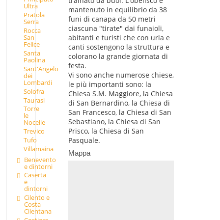
trainato da buoi. L'obelisco è
Ultra
mantenuto in equilibrio da 38
Pratola
funi di canapa da 50 metri
Serra
ciascuna "tirate" dai funaioli,
Rocca
San
abitanti e turisti che con urla e
Felice
canti sostengono la struttura e
Santa
colorano la grande giornata di
Paolina
festa.
Sant'Angelo
Vi sono anche numerose chiese,
dei
Lombardi
le più importanti sono: la
Solofra
Chiesa S.M. Maggiore, la Chiesa
Taurasi
di San Bernardino, la Chiesa di
Torre
San Francesco, la Chiesa di San
le
Sebastiano, la Chiesa di San
Nocelle
Prisco, la Chiesa di San
Trevico
Tufo
Pasquale.
Villamaina
Mappa
Benevento
e dintorni
Caserta
e
dintorni
Cilento e
Costa
Cilentana