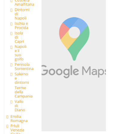
Costiera
Amalfitana
Dintorni
di
Napoli
Ischia e
Procida
Isola
di
Capri
Napoli
e il
suo
golfo
Penisola
Sorrentina
Salerno
e
dintorni
Terme
della
Campania
Vallo
di
Diano
Emilia
Romagna
Friuli
Venezia