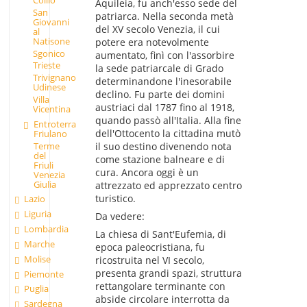
Aquileia, fu anch'esso sede del
San
patriarca. Nella seconda metà
Giovanni
del XV secolo Venezia, il cui
al
Natisone
potere era notevolmente
Sgonico
aumentato, finì con l'assorbire
Trieste
la sede patriarcale di Grado
Trivignano
determinandone l'inesorabile
Udinese
declino. Fu parte dei domini
Villa
austriaci dal 1787 fino al 1918,
Vicentina
quando passò all'Italia. Alla fine
Entroterra
dell'Ottocento la cittadina mutò
Friulano
Terme
il suo destino divenendo nota
del
come stazione balneare e di
Friuli
cura. Ancora oggi è un
Venezia
Giulia
attrezzato ed apprezzato centro
turistico.
Lazio
Liguria
Da vedere:
Lombardia
La chiesa di Sant'Eufemia, di
Marche
epoca paleocristiana, fu
Molise
ricostruita nel VI secolo,
presenta grandi spazi, struttura
Piemonte
rettangolare terminante con
Puglia
abside circolare interrotta da
Sardegna