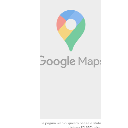
La pagina web di questo paese è stata
visitata
32.657
volte.