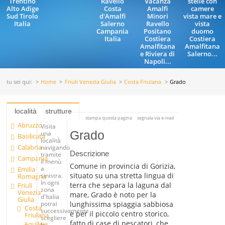
Trentino
Ravello
Vacanza
stelle con
Alto Adige
Costa
Amalfi
camere
Sud Tirolo
d'Amalfi
Minori
vista mare e
Italia
Salerno
Ravello
vista
Campania
Positano
duomo
Italia
Costiera
Costiera
Amalfitana
Amalfitana
e Riviera di
Salerno...
Napoli...
tu sei qui:
Home
Friuli Venezia Giulia
Costa Friulana
Grado
località
strutture
stampa questa pagina
segnala via e-mail
Abruzzo
Visita
Grado
una
Basilicata
località
Calabria
navigando
Descrizione
tramite
Campania
il menù
Comune in provincia di Gorizia,
a
Emilia
situato su una stretta lingua di
sinistra.
Romagna
In ogni
terra che separa la laguna dal
Friuli
zona
Venezia
mare, Grado è noto per la
d'Italia
Giulia
lunghissima spiaggia sabbiosa
potrai
Costa
successivamente
e per il piccolo centro storico,
Friulana
scegliere
fatto di case di pescatori, che
Aquileia
le