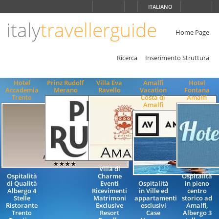
Scegli
ITALIANO
la
lingua
italy
travellerguide
ITALIANO
Home Page
ENGLISH
Ricerca
Inserimento Struttura
Hotel
Prinz Rudolf
Villa Eva
Amalfi
Hotel
Accademia
Merano
Ravello
Vacation
Fontana
Trento
Costa di
Amalfi
Amalfi
Villa di
Ospitalità
Charme
Ospitalità
di Qualità
Eventi
Ospitalità
in pieno
Albergo 4
Ricevimenti
in Ville ed
centro
Stelle
Matrimoni
appartamenti
storico ad
Ristorante
Exclusive
esclusivi
Amalfi,
Trento
Resort
Case
Albergo 3