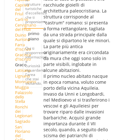
strutture
racchiude gioielli di
Capriva
turistiche
del
architettura paleocristiana. La
d'eccellenza
Friuli
struttura corrisponde al
che ti
Carlino
proponiamo.
"castrum" romano: si presenta
Cervignano
a forma rettangolare, tagliata
del Friuli
primo
da una strada principale dalla
Duino
piano
Aurisina
quale si dipartono le vie minori.
Farra
La parte più antica
Qui ti
d'Isonzo
originariamente era circondata
proporremo
Gradisca
informazioni
da mura che oggi sono solo in
d'Isonzo
e
parte visibili, inglobate in
Grado
curiosità
alcune abitazioni.
Latisana
riguardanti
l'area
Lignano
Il primo nucleo abitato nacque
che stai
Monrupino
in epoca romana, voluto come
visitando.
Muggia
porto della vicina Aquileia.
Palazzolo
Invaso da Unni e Longobardi,
dello
nel Medioevo vi si trasferirono i
Stella
vescovi e gli Aquileiesi per
Ronchi
dei
trovare riparo dalle invasioni
Legionari
barbariche. Acquisì grande
Sagrado
importanza durante il VII
San
secolo, quando, a seguito dello
Floriano
scisma dei patriarchi di
del
Collio