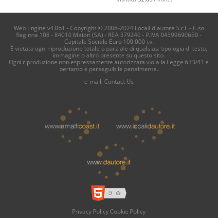
Web Engine v4.0b1 - Copyright © 2008-2024 Locali d'autore S.r.l. - C.so
Reginna 108 - 84010 Maiori (SA) - REA 379240 - P.IVA 04599690650 -
Capitale Sociale Euro 100.000 i.v.
È vietata ogni riproduzione totale o parziale di qualsiasi tipologia di testo,
immagine o altro presente su questo sito.
Ogni riproduzione non espressamente autorizzata viola la Legge 633/41 e
pertanto è perseguibile penalmente.
e-mail:
Contact Us
Privacy Policy
Cookie Policy