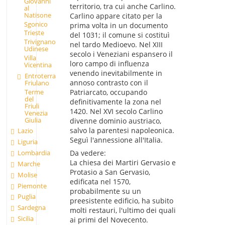
Giovanni
territorio, tra cui anche Carlino.
al
Natisone
Carlino appare citato per la
Sgonico
prima volta in un documento
Trieste
del 1031; il comune si costituì
Trivignano
nel tardo Medioevo. Nel XIII
Udinese
secolo i Veneziani espansero il
Villa
loro campo di influenza
Vicentina
venendo inevitabilmente in
Entroterra
annoso contrasto con il
Friulano
Terme
Patriarcato, occupando
del
definitivamente la zona nel
Friuli
1420. Nel XVI secolo Carlino
Venezia
Giulia
divenne dominio austriaco,
salvo la parentesi napoleonica.
Lazio
Seguì l'annessione all'Italia.
Liguria
Lombardia
Da vedere:
La chiesa dei Martiri Gervasio e
Marche
Protasio a San Gervasio,
Molise
edificata nel 1570,
Piemonte
probabilmente su un
Puglia
preesistente edificio, ha subito
Sardegna
molti restauri, l'ultimo dei quali
Sicilia
ai primi del Novecento.