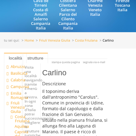
Cava de
Costiera
Charme
Firenze
Tirreni
Cilentana
Venezia
Toscana
Costa di
Salerno
Veneto
Italia
Amalfi
Parco del
Italia
Salerno
Cilento
Campania
Campania
Italia
Italia
tu sei qui:
Home
Friuli Venezia Giulia
Costa Friulana
Carlino
località
strutture
stampa questa pagina
segnala via e-mail
Abruzzo
Visita
Carlino
una
Basilicata
località
Calabria
navigando
Descrizione
tramite
Campania
il menù
Il toponimo deriva
a
Emilia
dall'antroponimo "Carolus".
sinistra.
Romagna
In ogni
Comune in provincia di Udine,
Friuli
zona
Venezia
formato dal capoluogo e dalla
d'Italia
Giulia
frazione di San Gervasio,
potrai
Costa
successivamente
situato nella pianura friulana, si
Friulana
scegliere
allunga fino alla Laguna di
Aquileia
le
strutture
Marano. Il paese è ricco di
Capriva
turistiche