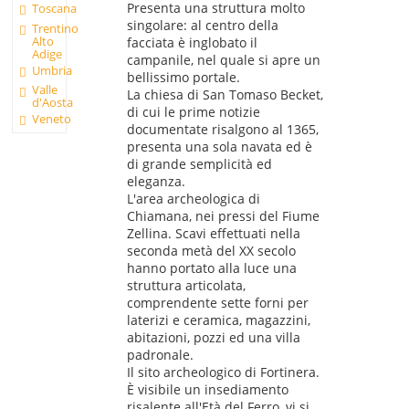
Presenta una struttura molto
Toscana
singolare: al centro della
Trentino
Alto
facciata è inglobato il
Adige
campanile, nel quale si apre un
Umbria
bellissimo portale.
Valle
La chiesa di San Tomaso Becket,
d'Aosta
di cui le prime notizie
Veneto
documentate risalgono al 1365,
presenta una sola navata ed è
di grande semplicità ed
eleganza.
L'area archeologica di
Chiamana, nei pressi del Fiume
Zellina. Scavi effettuati nella
seconda metà del XX secolo
hanno portato alla luce una
struttura articolata,
comprendente sette forni per
laterizi e ceramica, magazzini,
abitazioni, pozzi ed una villa
padronale.
Il sito archeologico di Fortinera.
È visibile un insediamento
risalente all'Età del Ferro, vi si