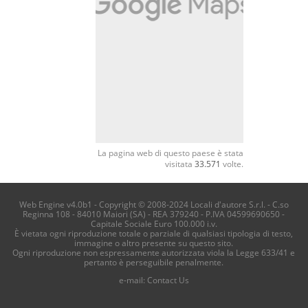
La pagina web di questo paese è stata
visitata
33.571
volte.
Web Engine v4.0b1 - Copyright © 2008-2024 Locali d'autore S.r.l. - C.so
Reginna 108 - 84010 Maiori (SA) - REA 379240 - P.IVA 04599690650 -
Capitale Sociale Euro 100.000 i.v.
È vietata ogni riproduzione totale o parziale di qualsiasi tipologia di testo,
immagine o altro presente su questo sito.
Ogni riproduzione non espressamente autorizzata viola la Legge 633/41 e
pertanto è perseguibile penalmente.
e-mail:
Contact Us