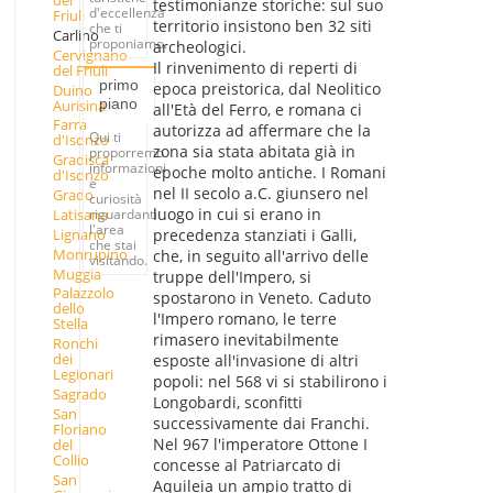
del
testimonianze storiche: sul suo
d'eccellenza
Friuli
territorio insistono ben 32 siti
che ti
Carlino
proponiamo.
archeologici.
Cervignano
Il rinvenimento di reperti di
del Friuli
primo
epoca preistorica, dal Neolitico
Duino
piano
Aurisina
all'Età del Ferro, e romana ci
Farra
autorizza ad affermare che la
Qui ti
d'Isonzo
zona sia stata abitata già in
proporremo
Gradisca
informazioni
epoche molto antiche. I Romani
d'Isonzo
e
nel II secolo a.C. giunsero nel
Grado
curiosità
luogo in cui si erano in
Latisana
riguardanti
l'area
Lignano
precedenza stanziati i Galli,
che stai
Monrupino
che, in seguito all'arrivo delle
visitando.
Muggia
truppe dell'Impero, si
Palazzolo
spostarono in Veneto. Caduto
dello
l'Impero romano, le terre
Stella
rimasero inevitabilmente
Ronchi
dei
esposte all'invasione di altri
Legionari
popoli: nel 568 vi si stabilirono i
Sagrado
Longobardi, sconfitti
San
successivamente dai Franchi.
Floriano
Nel 967 l'imperatore Ottone I
del
Collio
concesse al Patriarcato di
San
Aquileia un ampio tratto di