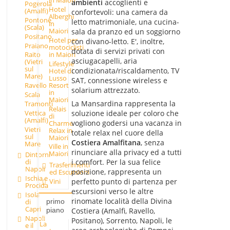
in Maiori
ambienti
accoglienti e
Pogerola
Hotel
(Amalfi)
confortevoli: una camera da
Alberghi
Pontone
letto matrimoniale, una cucina-
in
(Scala)
Maiori
sala da pranzo ed un soggiorno
Positano
Hotel per
con divano-letto. E', inoltre,
Praiano
motociclisti
dotata di servizi privati con
in Maiori
Raito
asciugacapelli, aria
(Vietri
Lifestyle
sul
condizionata/riscaldamento, TV
Hotel di
Mare)
Lusso
SAT, connessione wireless e
Resort
Ravello
solarium attrezzato.
in
Scala
Maiori
La Mansardina rappresenta la
Tramonti
Relais
Vettica
soluzione ideale per coloro che
di
(Amalfi)
vogliono godersi una vacanza in
Charme
Vietri
Relax in
totale relax nel cuore della
sul
Maiori
Costiera Amalfitana
, senza
Mare
Ville in
rinunciare alla privacy ed a tutti
Maiori
Dintorni
i comfort. Per la sua felice
di
Trasferimenti
Napoli
posizione, rappresenta un
ed Escursioni
Ischia e
perfetto punto di partenza per
Vini
Procida
escursioni verso le altre
Isola
rinomate località della Divina
di
primo
Capri
Costiera (Amalfi, Ravello,
piano
Napoli
Positano), Sorrento, Napoli, le
La
e il