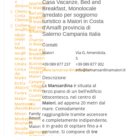
e
Casa Vacanze, Bed and
ApartHotel
dintorni
in Maiori
Breakfast, Monolocale
Cilento e
Bed and
arredato per soggiorno
Costa
Breakfast
Cilentana
turistico a Maiori in Costa
in Maiori
Costiera
Bed and
d'Amalfi provincia di
Amalfitana
Breakfast
Salerno Campania Italia
Albori
di
(Vietri
Charme
sul
in Maiori
Contatti
Mare)
Boat and
Maiori
Via G. Amendola,
Amalfi
Breakfast
in Maiori
5
Atrani
Business
Cetara
+39 089 877 237
+39 089 877 302
Shopping
Conca
www.lamansardinamaiori.it
info@lamansardinamaiori.it
Hotel in
dei
Maiori
Marini
Descrizione
Camping
Erchie
La
Mansardina
è situata al
- Villaggi
(Maiori)
in Maiori
terzo piano di un bell'edificio
Furore
Country
ottocentesco, nel centro di
Maiori
House
Maiori
, ad appena 20 metri dal
Marmorata
in
(Ravello)
Maiori
mare. Comodamente
Minori
Family
raggiungibile tramite ascensore
Resort
Montepertuso
e completamente indipendente,
in
(Positano)
è in grado di ospitare fino a 4
Maiori
Nocelle
persone. Si compone di
tre
Glamping
(Positano)