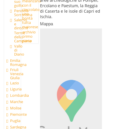
aree archeologiche di Pompei,
melanzana
suo
con il
Ercolano e Paestum, la Reggia
golfo
cioccolato:
Penisola
di Caserta e le isole di Capri ed
una
Sorrentina
Ischia.
bontà
Salerno
tutta
e
Mappa
maiorese
dintorni
archivio
Terme
primo
della
piano
Campania
Vallo
di
Diano
Emilia
Romagna
Friuli
Venezia
Giulia
Lazio
Liguria
Lombardia
Marche
Molise
Piemonte
Puglia
Sardegna