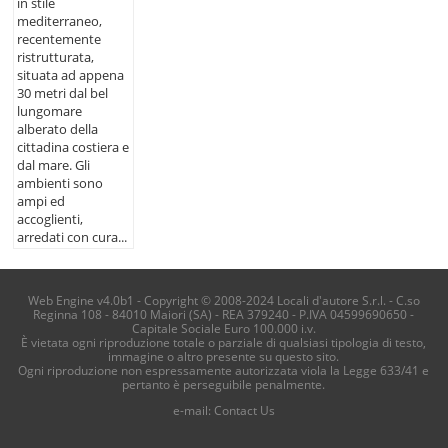
in stile
mediterraneo,
recentemente
ristrutturata,
situata ad appena
30 metri dal bel
lungomare
alberato della
cittadina costiera e
dal mare. Gli
ambienti sono
ampi ed
accoglienti,
arredati con cura...
Web Engine v4.0b1 - Copyright © 2008-2024 Locali d'autore S.r.l. - C.so
Reginna 108 - 84010 Maiori (SA) - REA 379240 - P.IVA 04599690650 -
Capitale Sociale Euro 100.000 i.v.
È vietata ogni riproduzione totale o parziale di qualsiasi tipologia di testo,
immagine o altro presente su questo sito.
Ogni riproduzione non espressamente autorizzata viola la Legge 633/41 e
pertanto è perseguibile penalmente.
e-mail:
Contact Us