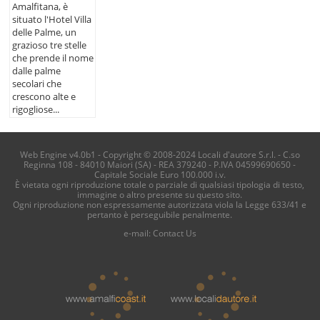
Amalfitana, è
situato l'Hotel Villa
delle Palme, un
grazioso tre stelle
che prende il nome
dalle palme
secolari che
crescono alte e
rigogliose...
Web Engine v4.0b1 - Copyright © 2008-2024 Locali d'autore S.r.l. - C.so
Reginna 108 - 84010 Maiori (SA) - REA 379240 - P.IVA 04599690650 -
Capitale Sociale Euro 100.000 i.v.
È vietata ogni riproduzione totale o parziale di qualsiasi tipologia di testo,
immagine o altro presente su questo sito.
Ogni riproduzione non espressamente autorizzata viola la Legge 633/41 e
pertanto è perseguibile penalmente.
e-mail:
Contact Us