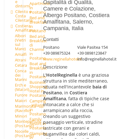
e
Ospitalità di Qualità,
ApartHotel
dintorni
in
Camere e Colazione,
Cilento e
Positano
Albergo Positano, Costiera
Costa
Bed and
Cilentana
Amalfitana, Salerno,
Breakfast
Costiera
in
Campania, Italia
Amalfitana
Positano
Albori
Bed and
Contatti
(Vietri
Breakfast
sul
di
Positano
Viale Pasitea 154
Mare)
Charme
+39 089875324
+39 0898123847
in
Amalfi
Positano
www.reginellahotel.it
info@reginellahotel.it
Atrani
Boat and
Cetara
Descrizione
Breakfast
Conca
in
L'
Hotel
Reginella
è una graziosa
dei
Positano
Marini
struttura in stile mediterraneo,
Business
Erchie
Shopping
situata nell'incantevole
baia di
(Maiori)
Hotel in
Positano
, in
Costiera
Furore
Positano
Amalfitana
, fatta di tipiche case
Maiori
Camping
intonacate a calce che si
- Villaggi
Marmorata
in
arrampicano alla roccia,
(Ravello)
Positano
Minori
creando un suggestivo
Family
Montepertuso
paesaggio verticale, stradine
Resort in
(Positano)
lastricate con gerani e
Positano
Nocelle
Glamping
buganvillea dai colori caldi,
(Positano)
in