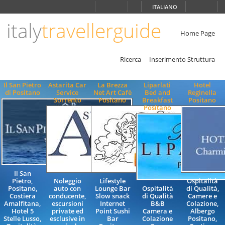
Scegli
ITALIANO
la
lingua
italy
travellerguide
ITALIANO
Home Page
ENGLISH
Ricerca
Inserimento Struttura
Il San Pietro
Astarita Car
La Brezza
Liparlati
Hotel
di Positano
Service
Net Art Cafè
Bed and
Reginella
Sorrento
Positano
Breakfast
Positano
Positano
Il San
Pietro,
Noleggio
Lifestyle
Ospitalità
Positano,
auto con
Lounge Bar
Ospitalità
di Qualità,
Costiera
conducente,
Slow snack
di Qualità
Camere e
Amalfitana,
escursioni
Internet
B&B
Colazione,
Hotel 5
private ed
Point Sushi
Camera e
Albergo
Stelle Lusso,
esclusive in
Bar
Colazione
Positano,