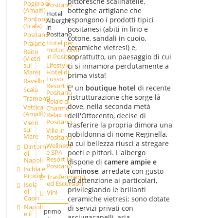
pittoresche scalinatelle,
Pogerola
Positano
botteghe artigiane che
(Amalfi)
Hotel
Pontone
espongono i prodotti tipici
Alberghi
(Scala)
in
positanesi (abiti in lino e
Positano
Positano
cotone, sandali in cuoio,
Hotel per
Praiano
ceramiche vietresi) e,
motociclisti
Raito
soprattutto, un paesaggio di cui
in Positano
(Vietri
Lifestyle
sul
ci si innamora perdutamente a
Hotel di
Mare)
prima vista!
Lusso
Ravello
Resort in
E' un
boutique hotel
di recente
Scala
Positano
ristrutturazione che sorge là
Tramonti
Relais di
dove, nella seconda metà
Vettica
Charme
(Amalfi)
Relax in
dell'Ottocento, decise di
Positano
Vietri
trasferire la propria dimora una
sul
Ville in
nobildonna di nome Reginella,
Mare
Positano
la cui bellezza riuscì a stregare
Wellness
Dintorni
poeti e pittori. L'albergo
e SPA
di
Resort in
Napoli
dispone di
camere ampie e
Positano
Ischia e
luminose
, arredate con gusto
Procida
Trasferimenti
ed attenzione ai particolari,
ed Escursioni
Isola
privilegiando le brillanti
di
Vini
Capri
ceramiche vietresi; sono dotate
Napoli
di servizi privati con
primo
e il
asciugacapelli, aria