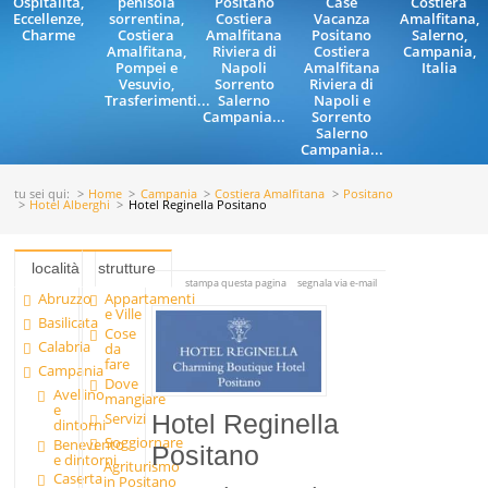
Ospitalità,
penisola
Positano
Case
Costiera
Eccellenze,
sorrentina,
Costiera
Vacanza
Amalfitana,
Charme
Costiera
Amalfitana
Positano
Salerno,
Amalfitana,
Riviera di
Costiera
Campania,
Pompei e
Napoli
Amalfitana
Italia
Vesuvio,
Sorrento
Riviera di
Trasferimenti...
Salerno
Napoli e
Campania...
Sorrento
Salerno
Campania...
tu sei qui:
Home
Campania
Costiera Amalfitana
Positano
Hotel Alberghi
Hotel Reginella Positano
località
strutture
stampa questa pagina
segnala via e-mail
Abruzzo
Appartamenti
e Ville
Basilicata
Cose
Calabria
da
fare
Campania
Dove
Avellino
mangiare
e
Servizi
Hotel Reginella
dintorni
Soggiornare
Benevento
Positano
e dintorni
Agriturismo
Caserta
in Positano