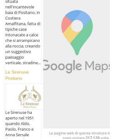
situata
nell'incantevole
baia di Positano, in
Costiera
Amalfitana, fatta di
tipiche case
intonacate a calce
che si arrampicano
alla roccia, creando
un suggestivo
paesaggio
verticale, stradine...
Le Sirenuse
Positano
Le Sirenuse ha
aperto nel 1951
quando Aldo,
Paolo, Franco e
La pagina web di questa struttura è
Anna Sersale
stata visitata
217.120
volte.