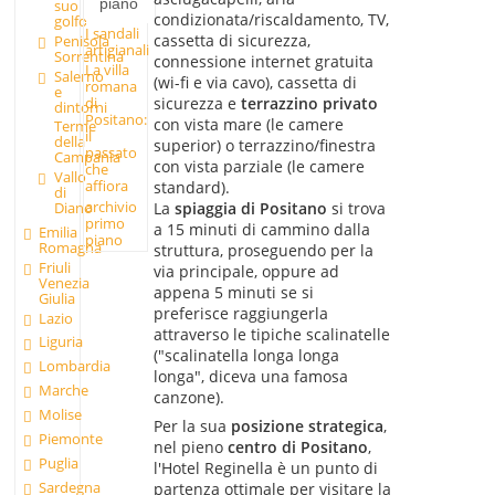
piano
suo
condizionata/riscaldamento, TV,
golfo
I sandali
cassetta di sicurezza,
Penisola
artigianali
Sorrentina
connessione internet gratuita
La villa
Salerno
(wi-fi e via cavo), cassetta di
romana
e
sicurezza e
terrazzino privato
di
dintorni
Positano:
con vista mare (le camere
Terme
il
della
superior) o terrazzino/finestra
passato
Campania
con vista parziale (le camere
che
Vallo
affiora
standard).
di
archivio
La
spiaggia di Positano
si trova
Diano
primo
a 15 minuti di cammino dalla
Emilia
piano
Romagna
struttura, proseguendo per la
Friuli
via principale, oppure ad
Venezia
appena 5 minuti se si
Giulia
preferisce raggiungerla
Lazio
attraverso le tipiche scalinatelle
Liguria
("scalinatella longa longa
Lombardia
longa", diceva una famosa
Marche
canzone).
Molise
Per la sua
posizione strategica
,
Piemonte
nel pieno
centro di Positano
,
Puglia
l'Hotel Reginella è un punto di
Sardegna
partenza ottimale per visitare la