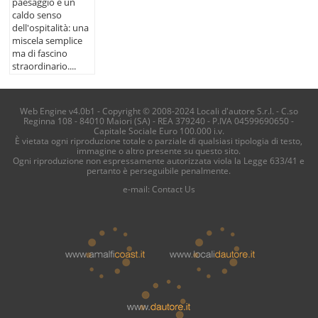
paesaggio e un
caldo senso
dell'ospitalità: una
miscela semplice
ma di fascino
straordinario....
Web Engine v4.0b1 - Copyright © 2008-2024 Locali d'autore S.r.l. - C.so
Reginna 108 - 84010 Maiori (SA) - REA 379240 - P.IVA 04599690650 -
Capitale Sociale Euro 100.000 i.v.
È vietata ogni riproduzione totale o parziale di qualsiasi tipologia di testo,
immagine o altro presente su questo sito.
Ogni riproduzione non espressamente autorizzata viola la Legge 633/41 e
pertanto è perseguibile penalmente.
e-mail:
Contact Us