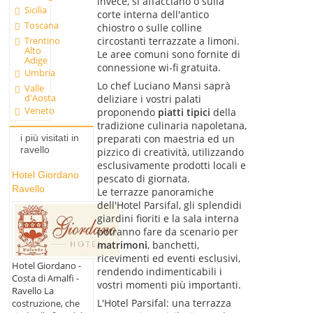
invece, si affacciano o sulla
Sicilia
corte interna dell'antico
Toscana
chiostro o sulle colline
circostanti terrazzate a limoni.
Trentino
Alto
Le aree comuni sono fornite di
Adige
connessione wi-fi gratuita.
Umbria
Lo chef Luciano Mansi saprà
Valle
d'Aosta
deliziare i vostri palati
Veneto
proponendo
piatti tipici
della
tradizione culinaria napoletana,
preparati con maestria ed un
i più visitati in
ravello
pizzico di creatività, utilizzando
esclusivamente prodotti locali e
Hotel Giordano
pescato di giornata.
Ravello
Le terrazze panoramiche
dell'Hotel Parsifal, gli splendidi
giardini fioriti e la sala interna
potranno fare da scenario per
matrimoni
, banchetti,
ricevimenti ed eventi esclusivi,
Hotel Giordano -
rendendo indimenticabili i
Costa di Amalfi -
vostri momenti più importanti.
Ravello La
L'Hotel Parsifal: una terrazza
costruzione, che