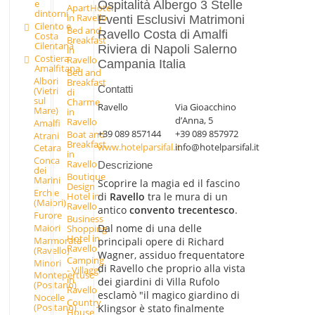
e
Ospitalità Albergo 3 Stelle
ApartHotel
dintorni
in Ravello
Eventi Esclusivi Matrimoni
Cilento e
Bed and
Ravello Costa di Amalfi
Costa
Breakfast
Cilentana
Riviera di Napoli Salerno
in
Costiera
Ravello
Campania Italia
Amalfitana
Bed and
Albori
Breakfast
Contatti
(Vietri
di
sul
Charme
Ravello
Via Gioacchino
Mare)
in
d’Anna, 5
Ravello
Amalfi
+39 089 857144
+39 089 857972
Boat and
Atrani
Breakfast
www.hotelparsifal.it
info@hotelparsifal.it
Cetara
in
Conca
Ravello
Descrizione
dei
Boutique
Marini
Scoprire la magia ed il fascino
Design
Erchie
Hotel in
di
Ravello
tra le mura di un
(Maiori)
Ravello
antico
convento trecentesco
.
Furore
Business
Dal nome di una delle
Maiori
Shopping
Hotel in
Marmorata
principali opere di Richard
Ravello
(Ravello)
Wagner, assiduo frequentatore
Camping
Minori
di Ravello che proprio alla vista
- Villaggi
Montepertuso
in
dei giardini di Villa Rufolo
(Positano)
Ravello
esclamò "il magico giardino di
Nocelle
Country
(Positano)
Klingsor è stato finalmente
House