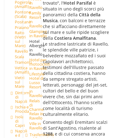
Pogerola
trovato", l'
Hotel Parsifal
è
in
(Amalfi)
Ravello
situato in uno degli scorci più
Pontone
Family
panoramici della
Città della
(Scala)
Resort
Musica
, con balconi e terrazze
in
Positano
Ravello
che si affacciano direttamente
Praiano
Glamping
sul mare e sulle ripide scogliere
Raito
in Ravello
(Vietri
della
Costiera Amalfitana
.
Hotel
sul
Le stradine lastricate di Ravello,
Alberghi
Mare)
le splendide ville patrizie, i
in
Ravello
Ravello
belvedere mozzafiato ed i suoi
Scala
Hotel per
capolavori architettonici,
Tramonti
motociclisti
testimoni dell'illustre passato
Vettica
in Ravello
(Amalfi)
della cittadina costiera, hanno
Lifestyle
Vietri
Hotel di
da sempre stregato artisti,
sul
Lusso
letterati, personaggi del jet-set,
Mare
Resort
cultori del bello e del buon
in
Dintorni
Ravello
vivere che, sin dai primi anni
di
Relais
Napoli
dell'Ottocento, l'hanno scelta
di
Ischia e
come località di turismo
Charme
Procida
Relax in
culturalmente elitario.
Isola
Ravello
di
Convento degli Eremitani scalzi
Ville in
Capri
di Sant'Agostino, risalente al
Ravello
Napoli
1288
, e di cui conserva ancora
Trasferimenti
e il