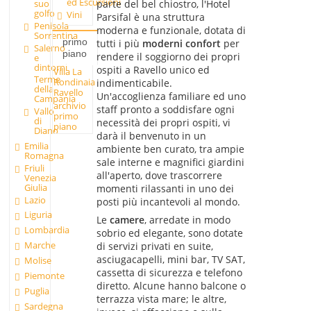
ed Escursioni
parte del bel chiostro, l'Hotel
suo
golfo
Vini
Parsifal è una struttura
Penisola
moderna e funzionale, dotata di
Sorrentina
primo
tutti i più
moderni confort
per
Salerno
piano
rendere il soggiorno dei propri
e
dintorni
ospiti a Ravello unico ed
Villa La
Terme
Rondinaia
indimenticabile.
della
Ravello
Un'accoglienza familiare ed uno
Campania
archivio
staff pronto a soddisfare ogni
Vallo
primo
di
necessità dei propri ospiti, vi
piano
Diano
darà il benvenuto in un
Emilia
ambiente ben curato, tra ampie
Romagna
sale interne e magnifici giardini
Friuli
all'aperto, dove trascorrere
Venezia
Giulia
momenti rilassanti in uno dei
Lazio
posti più incantevoli al mondo.
Liguria
Le
camere
, arredate in modo
Lombardia
sobrio ed elegante, sono dotate
Marche
di servizi privati en suite,
asciugacapelli, mini bar, TV SAT,
Molise
cassetta di sicurezza e telefono
Piemonte
diretto. Alcune hanno balcone o
Puglia
terrazza vista mare; le altre,
Sardegna