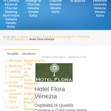
in Camera
Albergo di
Charme
di qualità
Pensione
Relais di
Charme
Venezia
Locanda
Charme
Venezia
Veneto
Venezia
Meeting
Veneto
Italia
Veneto
Matrimoni
Italia
Italia
Venezia
Veneto
Italia
tu sei qui:
Home
Veneto
Venezia e la sua laguna
Venezia
Hotel Alberghi
Hotel Flora Venezia
località
strutture
stampa questa pagina
segnala via e-mail
Abruzzo
Appartamenti
e Ville
Basilicata
Cose
Calabria
da
fare
Campania
Dove
Emilia
mangiare
Romagna
Servizi
Hotel Flora
Friuli
Soggiornare
Venezia
Venezia
Giulia
Bed and
Lazio
Breakfast
Ospitalità di Qualità
in
Liguria
Venezia
Camere e Colazione Hotel