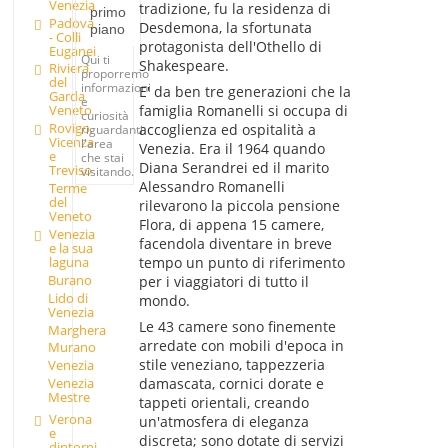
Venezia
tradizione, fu la residenza di
primo
Padova
Desdemona, la sfortunata
piano
- Colli
protagonista dell'Othello di
Euganei
Qui ti
Shakespeare.
Riviera
proporremo
del
informazioni
E' da ben tre generazioni che la
Garda
e
famiglia Romanelli si occupa di
Veneto
curiosità
Rovigo,
accoglienza ed ospitalità a
riguardanti
Vicenza
l'area
Venezia. Era il 1964 quando
e
che stai
Diana Serandrei ed il marito
Treviso
visitando.
Alessandro Romanelli
Terme
del
rilevarono la piccola pensione
Veneto
Flora, di appena 15 camere,
Venezia
facendola diventare in breve
e la sua
tempo un punto di riferimento
laguna
Burano
per i viaggiatori di tutto il
Lido di
mondo.
Venezia
Le 43 camere sono finemente
Marghera
arredate con mobili d'epoca in
Murano
stile veneziano, tappezzeria
Venezia
damascata, cornici dorate e
Venezia
Mestre
tappeti orientali, creando
Verona
un'atmosfera di eleganza
e
discreta; sono dotate di servizi
dintorni