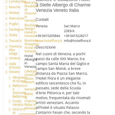
Lombardia
Bed and
3 Stelle Albergo di Charme
Breakfast
Marche
di
Venezia Veneto Italia
Molise
Charme
in
Piemonte
Contatti
Venezia
Puglia
Boutique
Venezia
San Marco
Design
Sardegna
2283/A
Hotel in
Sicilia
+39 0415205844
+39 0415228217
Venezia
Business
www.hotelflora.it
info@hotelflora.it
Toscana
Shopping
Trentino
Descrizione
Hotel in
Alto
Venezia
Adige
Nel cuore di Venezia, a pochi
Hotel
Umbria
passi da calle XXII Marzo, tra
Alberghi
in
campo Santa Maria del Giglio e
Valle
Venezia
d'Aosta
campo San Moisè, a breve
Lifestyle
Veneto
distanza da Piazza San Marco,
Hotel di
Altopiano
l'Hotel Flora è un elegante
Lusso
di Asiago
Resort
edificio seicentesco che fu, in
in
Belluno
passato, sede della Scuola
Venezia
e
d'Arte Pittorica e, per tale
Dolomiti
Relais
Bellunesi
di
motivo, frequentata da rinomati
Charme
Costa
artisti veneziani. Accanto
Relax in
Veneta
all'hotel è situato Palazzo
Venezia
Dintorni
Contarini Fasan che, secondo la
di