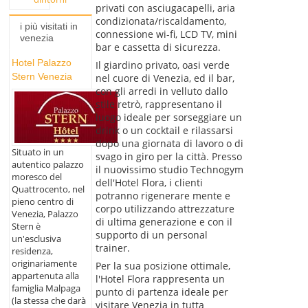
privati con asciugacapelli, aria
condizionata/riscaldamento,
i più visitati in
connessione wi-fi, LCD TV, mini
venezia
bar e cassetta di sicurezza.
Hotel Palazzo
Il giardino privato, oasi verde
Stern Venezia
nel cuore di Venezia, ed il bar,
con gli arredi in velluto dallo
stile retrò, rappresentano il
luogo ideale per sorseggiare un
drink o un cocktail e rilassarsi
dopo una giornata di lavoro o di
Situato in un
svago in giro per la città. Presso
autentico palazzo
il nuovissimo studio Technogym
moresco del
dell'Hotel Flora, i clienti
Quattrocento, nel
potranno rigenerare mente e
pieno centro di
corpo utilizzando attrezzature
Venezia, Palazzo
di ultima generazione e con il
Stern è
supporto di un personal
un'esclusiva
trainer.
residenza,
originariamente
Per la sua posizione ottimale,
appartenuta alla
l'Hotel Flora rappresenta un
famiglia Malpaga
punto di partenza ideale per
(la stessa che darà
visitare Venezia in tutta