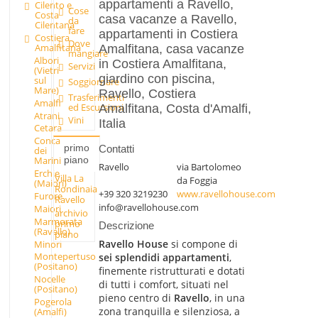
appartamenti a Ravello,
Cilento e
Cose
Costa
casa vacanze a Ravello,
da
Cilentana
fare
appartamenti in Costiera
Costiera
Dove
Amalfitana
Amalfitana, casa vacanze
mangiare
Albori
in Costiera Amalfitana,
Servizi
(Vietri
giardino con piscina,
sul
Soggiornare
Mare)
Ravello, Costiera
Trasferimenti
Amalfi
ed Escursioni
Amalfitana, Costa d'Amalfi,
Atrani
Vini
Italia
Cetara
Conca
primo
Contatti
dei
piano
Marini
Ravello
via Bartolomeo
Erchie
Villa La
da Foggia
(Maiori)
Rondinaia
+39 320 3219230
www.ravellohouse.com
Furore
Ravello
info@ravellohouse.com
Maiori
archivio
Marmorata
primo
Descrizione
(Ravello)
piano
Ravello House
si compone di
Minori
Montepertuso
sei splendidi appartamenti
,
(Positano)
finemente ristrutturati e dotati
Nocelle
di tutti i comfort, situati nel
(Positano)
pieno centro di
Ravello
, in una
Pogerola
zona tranquilla e silenziosa, a
(Amalfi)