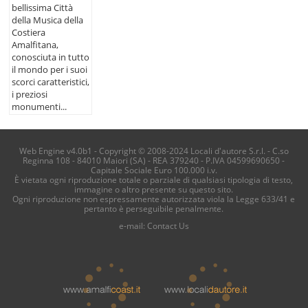
bellissima Città
della Musica della
Costiera
Amalfitana,
conosciuta in tutto
il mondo per i suoi
scorci caratteristici,
i preziosi
monumenti...
Web Engine v4.0b1 - Copyright © 2008-2024 Locali d'autore S.r.l. - C.so
Reginna 108 - 84010 Maiori (SA) - REA 379240 - P.IVA 04599690650 -
Capitale Sociale Euro 100.000 i.v.
È vietata ogni riproduzione totale o parziale di qualsiasi tipologia di testo,
immagine o altro presente su questo sito.
Ogni riproduzione non espressamente autorizzata viola la Legge 633/41 e
pertanto è perseguibile penalmente.
e-mail:
Contact Us