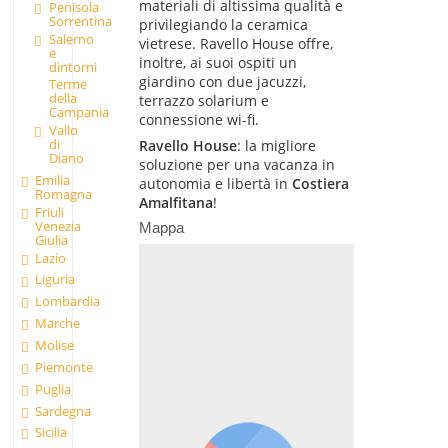
materiali di altissima qualità e
Penisola
Sorrentina
privilegiando la ceramica
Salerno
vietrese. Ravello House offre,
e
inoltre, ai suoi ospiti un
dintorni
giardino con due jacuzzi,
Terme
della
terrazzo solarium e
Campania
connessione wi-fi.
Vallo
di
Ravello House
: la migliore
Diano
soluzione per una vacanza in
Emilia
autonomia e libertà in
Costiera
Romagna
Amalfitana
!
Friuli
Venezia
Mappa
Giulia
Lazio
Liguria
Lombardia
Marche
Molise
Piemonte
Puglia
Sardegna
Sicilia