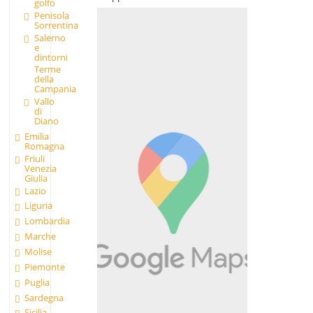
golfo
Penisola
Sorrentina
Salerno
e
dintorni
Terme
della
Campania
Vallo
di
Diano
Emilia
Romagna
Friuli
Venezia
Giulia
Lazio
Liguria
Lombardia
Marche
Molise
Piemonte
Puglia
Sardegna
Sicilia