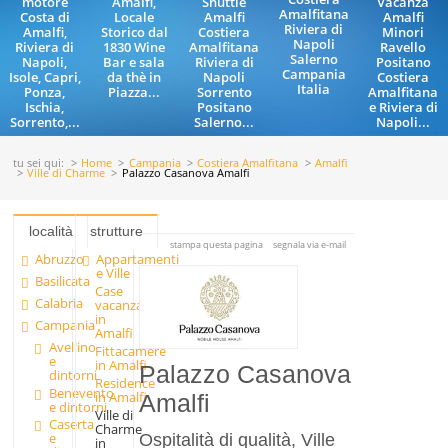
motore
Amalfi,
Shuttle
Vacanza
Amalfitana
Costa di
Locale
Amalfi
Amalfi
Riviera di
Amalfi,
Storico dal
Costiera
Minori
Napoli
Riviera di
1830 Wine
Amalfitana
Ravello
Salerno
Napoli,
Bar e sala
Riviera di
Positano
Campania
Isole, Capri,
da thè in
Napoli
Costiera
Italia
Ponza,
Piazza...
Sorrento
Amalfitana
Ischia,
Positano
e Riviera di
Sorrento,...
Salerno...
Napoli...
tu sei qui:
Home
Campania
Costiera Amalfitana
Amalfi
Ville di Charme
Palazzo Casanova Amalfi
località
strutture
stampa questa pagina
segnala via e-mail
Abruzzo
Appartamenti
e Ville
Basilicata
Case
Calabria
vacanza
in
Campania
Amalfi
Avellino
Fittacamere
e
in Amalfi
Palazzo Casanova
dintorni
Residence
Benevento
in Amalfi
Amalfi
e dintorni
Ville di
Caserta
Charme
e
Ospitalità di qualità, Ville
in