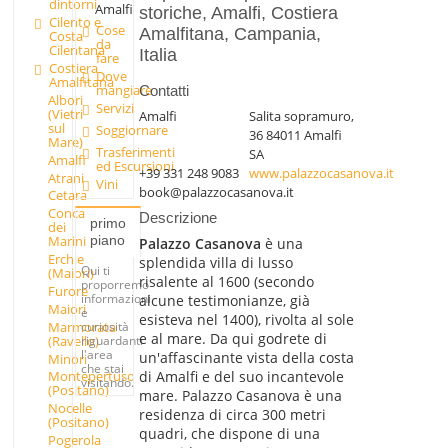
dintorni
Amalfi
storiche, Amalfi, Costiera
Cilento e
Cose
Amalfitana, Campania,
Costa
da
Cilentana
Italia
fare
Costiera
Dove
Amalfitana
mangiare
Contatti
Albori
Servizi
(Vietri
Amalfi
Salita sopramuro,
sul
Soggiornare
36 84011 Amalfi
Mare)
Trasferimenti
SA
Amalfi
ed Escursioni
+39 331 248 9083
www.palazzocasanova.it
Atrani
Vini
book@palazzocasanova.it
Cetara
Conca
Descrizione
primo
dei
piano
Marini
Palazzo Casanova
è una
Erchie
splendida villa di lusso
Qui ti
(Maiori)
risalente al 1600 (secondo
proporremo
Furore
informazioni
alcune testimonianze, già
Maiori
e
esisteva nel 1400), rivolta al sole
Marmorata
curiosità
e al mare. Da qui godrete di
(Ravello)
riguardanti
l'area
un'affascinante vista della costa
Minori
che stai
di Amalfi e del suo incantevole
Montepertuso
visitando.
(Positano)
mare. Palazzo Casanova è una
Nocelle
residenza di circa 300 metri
(Positano)
quadri, che dispone di una
Pogerola