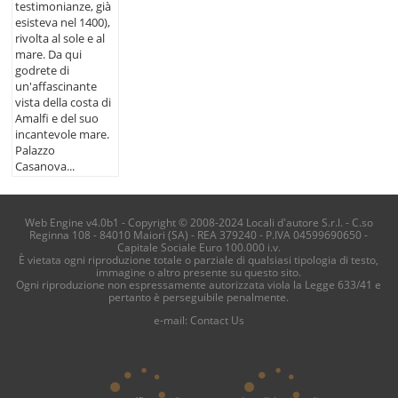
testimonianze, già
esisteva nel 1400),
rivolta al sole e al
mare. Da qui
godrete di
un'affascinante
vista della costa di
Amalfi e del suo
incantevole mare.
Palazzo
Casanova...
Web Engine v4.0b1 - Copyright © 2008-2024 Locali d'autore S.r.l. - C.so
Reginna 108 - 84010 Maiori (SA) - REA 379240 - P.IVA 04599690650 -
Capitale Sociale Euro 100.000 i.v.
È vietata ogni riproduzione totale o parziale di qualsiasi tipologia di testo,
immagine o altro presente su questo sito.
Ogni riproduzione non espressamente autorizzata viola la Legge 633/41 e
pertanto è perseguibile penalmente.
e-mail:
Contact Us