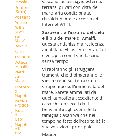
vasca idromassaggio esterna,
(Amalfi)
terrazzi privati con vista del
Pontone
(Scala)
mare, aria condizionata,
Positano
riscaldamento e accesso ad
Praiano
Internet WI-FI.
Raito
(Vietri
Sospesa tra l'azzurro del cielo
sul
e il blu del mare di Amalfi
,
Mare)
questa antichissima residenza
Ravello
amalfitana vi lascerà senza fiato
Scala
e vi rapirà con il suo fascino
Tramonti
senza tempo.
Vettica
(Amalfi)
Vi rapiranno gli struggenti
Vietri
tramonti che dipingeranno le
sul
Mare
vostre cene sul terrazzo
a
strapiombo sull'immensità del
Dintorni
di
mare. Sarete ammaliati da
Napoli
quell'atmosfera accogliente di
Ischia e
casa che da secoli da il
Procida
benvenuto agli ospiti della
Isola
di
famiglia Casanova che nel
Capri
tempo ha fatto dell'ospitalità la
Napoli
sua vocazione principale.
e il
suo
Mappa